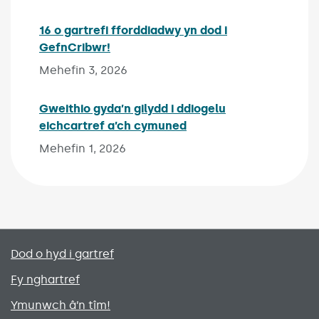
16 o gartrefi fforddiadwy yn dod i
GefnCribwr!
Published on:
Mehefin 3, 2026
Gweithio gyda’n gilydd i ddiogelu
eichcartref a’ch cymuned
Published on:
Mehefin 1, 2026
Primary footer menu
Dod o hyd i gartref
Fy nghartref
Ymunwch â’n tîm!