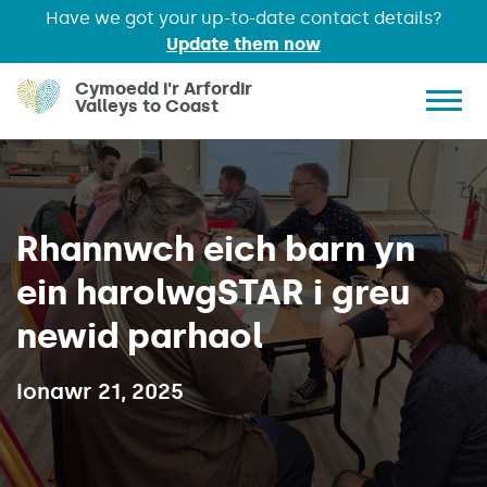
Have we got your up-to-date contact details?
Update them now
Skip to main content
Cymoedd i'r Arfordir
Valleys to Coast
Show 
Rhannwch eich barn yn
ein harolwgSTAR i greu
newid parhaol
Published on:
Ionawr 21, 2025