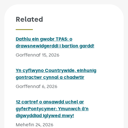
Related
Dathlu ein gwobr TPAS: o
drawsnewidgerddi i bartïon gardd!
Published on:
Gorffennaf 15, 2026
Yn cyflwyno Countrywide, einhunig
gontractwr cynnal a chadwtir
Published on:
Gorffennaf 6, 2026
12 cartref o ansawdd uchel ar
gyferPontycymer: Ymunwch â’n
digwyddiad iglywed mwy!
Published on:
Mehefin 24, 2026