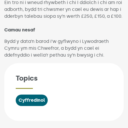
Ein tro ni i wneud rhywbeth i chi I ddiolch i chi am roi
adborth, bydd tri chwsmer yn cael eu dewis ar hap i
dderbyn talebau siopa sy’n werth £250, £150, a £100.
Camau nesaf
Bydd y data’n barod i’w gyflwyno i Lywodraeth
Cymru ym mis Chwefror, a bydd yn cael ei
ddefnyddio i wella’r pethau sy’n bwysig i chi.
Topics
Cyffredinol