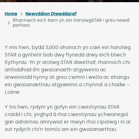
Home
Newyddion Diweddaraf
Rhannwch eich barn yn ein harolwgSTAR i greu newid
parhaol
Y mis hwn, bydd 3,000 ohonoch yn cael ein harolwg
STAR a gynhelir bob dwy flynedd drwy eich blwch
llythyrau. Yn yr arolwg STAR diwethaf, rhannoch chi
anfoddhad â’n gwasanaeth atgyweirio ac
arweiniodd hynny at greu cwmni i wella ac ehangu
ein gwasanaethau atgyweirio a chynnal a chadw –
Llanw.
Y tro hwn, rydym yn gofyn ein cwestiynau STAR
craidd i chi, ynghyd â rhai cwestiynau ychwanegol
gan adrannau amrywiol er mwyn rhoi cipolwg i ni ar
sut rydych chi’n teimlo am ein gwasanaethau.