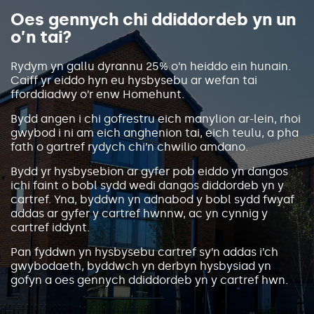
Oes gennych chi ddiddordeb yn un
o’n tai?
Rydym yn gallu dyrannu 25% o’n heiddo ein hunain.
Caiff yr eiddo hyn eu hysbysebu ar wefan tai
fforddiadwy o’r enw Homehunt.
Bydd angen i chi gofrestru eich manylion ar-lein, rhoi
gwybod i ni am eich anghenion tai, eich teulu, a pha
fath o gartref rydych chi’n chwilio amdano.
Bydd yr hysbysebion ar gyfer pob eiddo yn dangos
ichi faint o bobl sydd wedi dangos diddordeb yn y
cartref. Yna, byddwn yn adnabod y bobl sydd fwyaf
addas ar gyfer y cartref hwnnw, ac yn cynnig y
cartref iddynt.
Pan fyddwn yn hysbysebu cartref sy’n addas i’ch
gwybodaeth, byddwch yn derbyn hysbysiad yn
gofyn a oes gennych ddiddordeb yn y cartref hwn.