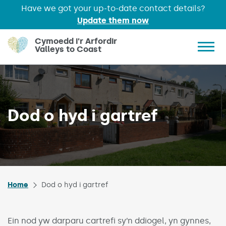
Have we got your up-to-date contact details?
Update them now
Skip to main content
Cymoedd i'r Arfordir
Valleys to Coast
Show 
Dod o hyd i gartref
Home
Dod o hyd i gartref
Ein nod yw darparu cartrefi sy’n ddiogel, yn gynnes,