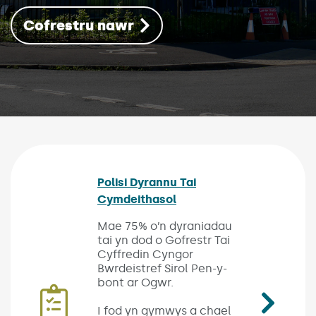
Cofrestru nawr
(Link opens in new window)
Polisi Dyrannu Tai
Cymdeithasol
(Link opens in new wind
Mae 75% o’n dyraniadau
tai yn dod o Gofrestr Tai
Cyffredin Cyngor
Bwrdeistref Sirol Pen-y-
bont ar Ogwr.
I fod yn gymwys a chael