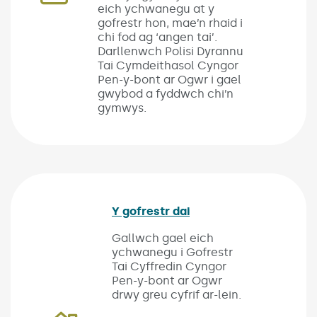
eich ychwanegu at y
gofrestr hon, mae’n rhaid i
chi fod ag ‘angen tai’.
Darllenwch Polisi Dyrannu
Tai Cymdeithasol Cyngor
Pen-y-bont ar Ogwr i gael
gwybod a fyddwch chi’n
gymwys.
Y gofrestr dai
(Link opens in new w
Gallwch gael eich
ychwanegu i Gofrestr
Tai Cyffredin Cyngor
Pen-y-bont ar Ogwr
drwy greu cyfrif ar-lein.