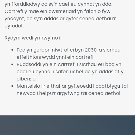
yn fforddiadwy ac sy’n cael eu cynnal yn dda.
Cartrefi y mae ein cwsmeriaid yn falch o fyw
ynddynt, ac sy’n addas ar gyfer cenedlaethau’r
dyfodol.
Rydym wedi ymrwymo i:
Fod yn garbon niwtral erbyn 2030, a sicrhau
effeithlonrwydd ynni ein cartrefi;
Buddsoddi yn ein cartrefi i sicrhau eu bod yn
cael eu cynnal i safon uchel ac yn addas at y
diben; a
Manteisio i’r eithaf ar gyfleoedd i ddatblygu tai
newydd i helpu’r argyfwng tai cenedlaethol.