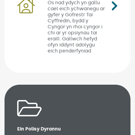
Os nad ydych yn gallu
cael eich ychwanegu ar
gyfer y Gofrestr Tai
Cyffredin, bydd y
Cyngor yn rhoi cyngor i
chi ar yr opsiynau tai
eraill. Gallwch hefyd
ofyn iddynt adolygu
eich penderfyniad.
Ein Polisy Dyrannu
(Link opens in new window)