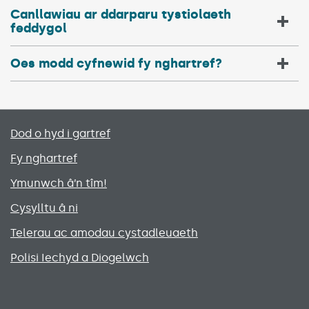
Canllawiau ar ddarparu tystiolaeth
feddygol
Oes modd cyfnewid fy nghartref?
Primary footer menu
Dod o hyd i gartref
Fy nghartref
Ymunwch â’n tîm!
Cysylltu â ni
Telerau ac amodau cystadleuaeth
Polisi Iechyd a Diogelwch
Social media links menu