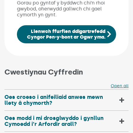
Gorau po gyntaf y byddwch chi’n rhoi
gwybod, oherwydd gallwch chi gael
cymorth yn gynt.
Llenwch ffurflen ddigartrefedd
Cyngor Pen-y-bont ar Ogwr yma.
Cwestiynau Cyffredin
Open all
Oes croeso i anifeiliaid anwes mewn
llety â chymorth?
Oes modd i mi drosglwyddo i gynllun
Cymoedd i’r Arfordir arall?