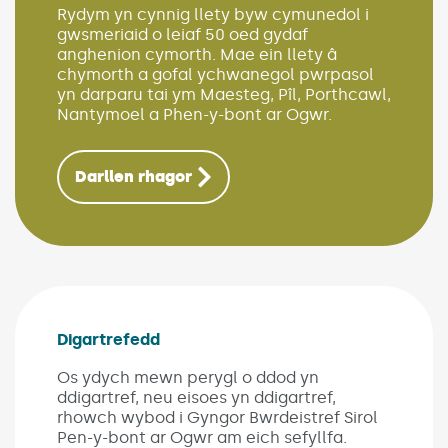
Rydym yn cynnig llety byw cymunedol i
gwsmeriaid o leiaf 50 oed gydaf
anghenion cymorth. Mae ein llety â
chymorth a gofal ychwanegol pwrpasol
yn darparu tai ym Maesteg, Pîl, Porthcawl,
Nantymoel a Phen-y-bont ar Ogwr.
Darllen rhagor
Digartrefedd
(Link opens in new window)
Os ydych mewn perygl o ddod yn
ddigartref, neu eisoes yn ddigartref,
rhowch wybod i Gyngor Bwrdeistref Sirol
Pen-y-bont ar Ogwr am eich sefyllfa.