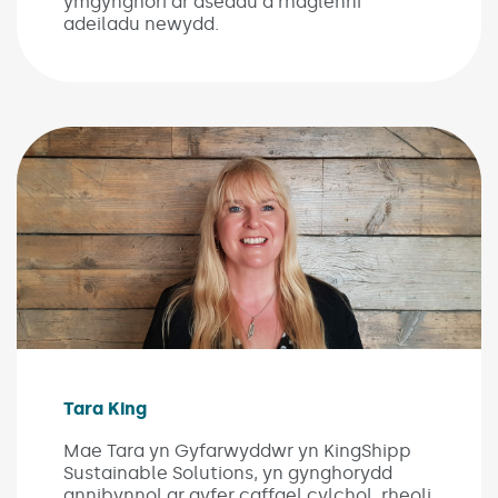
ymgynghori ar asedau a rhaglenni
adeiladu newydd.
Image of Tara King
Tara King
Mae Tara yn Gyfarwyddwr yn KingShipp
Sustainable Solutions, yn gynghorydd
annibynnol ar gyfer caffael cylchol, rheoli