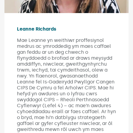
Leanne Richards
Mae Leanne yn weithiwr proffesiynol
medrus ac ymroddedig ym maes caffael
gan feddu ar un deg chwech o
flynyddoedd o brofiad ar draws meysydd
amddiffyn, niwclear, gweithgynhyrchu
trwm, iechyd, tai cymdeithasol, olew a
nwy. Yn flaenorol, gwasanaethodd
Leanne fel Is-Gadeirydd Pwyllgor Cangen
CIPS De Cymru a fel Arholwr CIPS. Mae hi
hefyd yn awdures un o lyfrau cwrs
swyddogol CIPS – Rheoli Perthnasoedd
Cyflenwyr (Lefel 4) – ac mae’n awdures
cyhoeddiadau eraill ar faes caffael. Ar hyn
o bryd, mae hi’n datblygu strategaeth
gaffael ar gyfer cyfleuster niwclear, ar ôl
gweithredu mewn rôl uwch ym maes