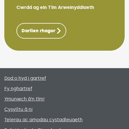
Cwrdd ag ein Tîm Arweinyddiaeth
(Link opens in
Darllen rhagor
Primary footer menu
Dod o hyd i gartref
Fy nghartref
Ymunwch â’n tîm!
Cysylltu â ni
Telerau ac amodau cystadleuaeth