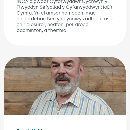
INCA a gwobr Cyfarwyddwr Cychwyn y
Flwyddyn Sefydliad y Cyfarwyddwyr (IoD)
Cymru. Yn ei amser hamdden, mae
diddordebau Ben yn cynnwys adfer a rasio
ceir clasurol, hedfan, pêl-droed,
badminton, a theithio.