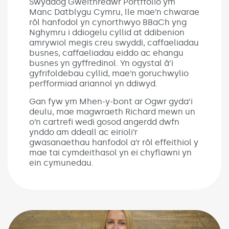
Swyddog Gweithredwr Portffolio ym
Manc Datblygu Cymru, lle mae’n chwarae
rôl hanfodol yn cynorthwyo BBaCh yng
Nghymru i ddiogelu cyllid at ddibenion
amrywiol megis creu swyddi, caffaeliadau
busnes, caffaeliadau eiddo ac ehangu
busnes yn gyffredinol. Yn ogystal â’i
gyfrifoldebau cyllid, mae’n goruchwylio
perfformiad ariannol yn ddiwyd.
Gan fyw ym Mhen-y-bont ar Ogwr gyda’i
deulu, mae magwraeth Richard mewn un
o’n cartrefi wedi gosod angerdd dwfn
ynddo am ddeall ac eirioli’r
gwasanaethau hanfodol a’r rôl effeithiol y
mae tai cymdeithasol yn ei chyflawni yn
ein cymunedau.
Caroline Jones Board Member