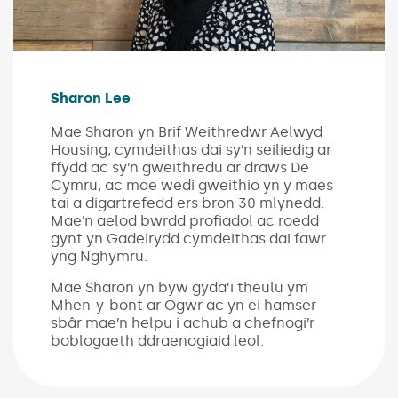
Sharon Lee
Mae Sharon yn Brif Weithredwr Aelwyd
Housing, cymdeithas dai sy’n seiliedig ar
ffydd ac sy’n gweithredu ar draws De
Cymru, ac mae wedi gweithio yn y maes
tai a digartrefedd ers bron 30 mlynedd.
Mae’n aelod bwrdd profiadol ac roedd
gynt yn Gadeirydd cymdeithas dai fawr
yng Nghymru.
Mae Sharon yn byw gyda’i theulu ym
Mhen-y-bont ar Ogwr ac yn ei hamser
sbâr mae’n helpu i achub a chefnogi’r
boblogaeth ddraenogiaid leol.