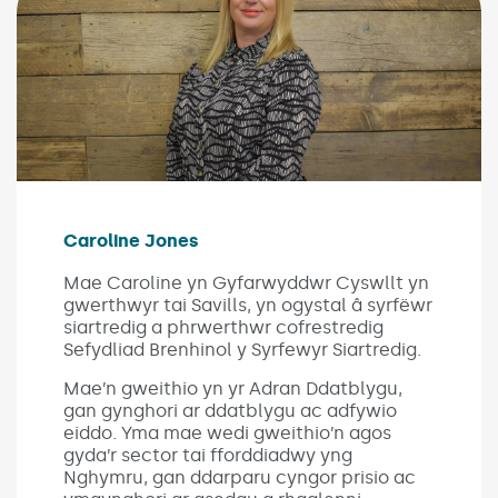
Caroline Jones
Mae Caroline yn Gyfarwyddwr Cyswllt yn
gwerthwyr tai Savills, yn ogystal â syrfëwr
siartredig a phrwerthwr cofrestredig
Sefydliad Brenhinol y Syrfewyr Siartredig.
Mae’n gweithio yn yr Adran Ddatblygu,
gan gynghori ar ddatblygu ac adfywio
eiddo. Yma mae wedi gweithio’n agos
gyda’r sector tai fforddiadwy yng
Nghymru, gan ddarparu cyngor prisio ac