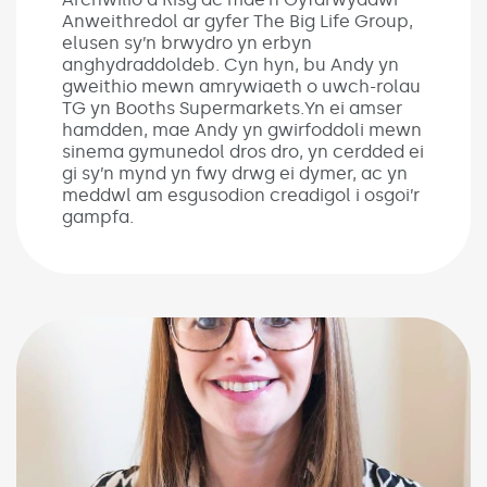
Anweithredol ar gyfer The Big Life Group,
elusen sy’n brwydro yn erbyn
anghydraddoldeb. Cyn hyn, bu Andy yn
gweithio mewn amrywiaeth o uwch-rolau
TG yn Booths Supermarkets.Yn ei amser
hamdden, mae Andy yn gwirfoddoli mewn
sinema gymunedol dros dro, yn cerdded ei
gi sy’n mynd yn fwy drwg ei dymer, ac yn
meddwl am esgusodion creadigol i osgoi’r
gampfa.