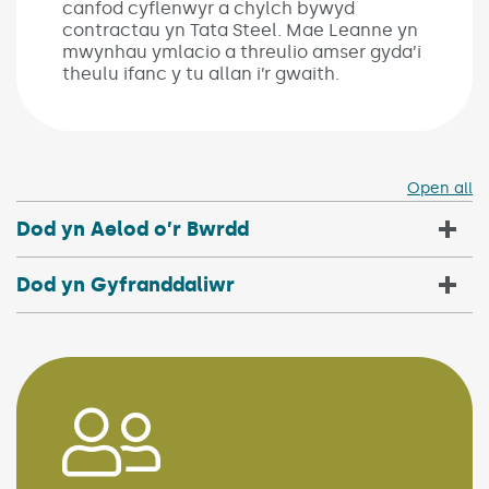
canfod cyflenwyr a chylch bywyd
contractau yn Tata Steel. Mae Leanne yn
mwynhau ymlacio a threulio amser gyda’i
theulu ifanc y tu allan i’r gwaith.
Open all
Dod yn Aelod o’r Bwrdd
Dod yn Gyfranddaliwr