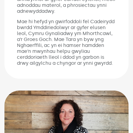
adnoddau materol, a phrosiectau ynni
adnewyddadwy.
Mae hi hefyd yn gwirfoddoli fel Cadeirydd
bwrdd Ymddiriedolwyr ar gyfer elusen
leol, Cymru Gynaliadwy ym Mhorthcawl,
a’r Groes Goch. Mae Tara yn byw yng
Nghaerffili, ac yn ei hamser hamdden
mae’n mwynhau helpu gwyliau
cerddoriaeth lleol i ddod yn garbon is
drwy ailgylchu a chyngor ar ynni gwyrdd.