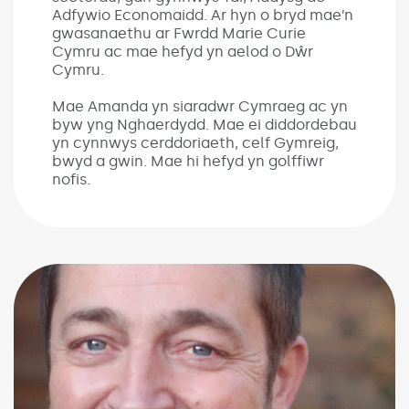
Adfywio Economaidd. Ar hyn o bryd mae’n
gwasanaethu ar Fwrdd Marie Curie
Cymru ac mae hefyd yn aelod o Dŵr
Cymru.
Mae Amanda yn siaradwr Cymraeg ac yn
byw yng Nghaerdydd. Mae ei diddordebau
yn cynnwys cerddoriaeth, celf Gymreig,
bwyd a gwin. Mae hi hefyd yn golffiwr
nofis.