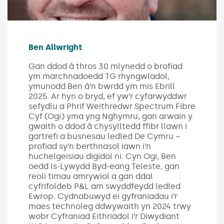
Ben Allwright
Gan ddod â thros 30 mlynedd o brofiad
ym marchnadoedd TG rhyngwladol,
ymunodd Ben â’n bwrdd ym mis Ebrill
2025. Ar hyn o bryd, ef yw’r cyfarwyddwr
sefydlu a Phrif Weithredwr Spectrum Fibre
Cyf (Ogi) yma yng Nghymru, gan arwain y
gwaith o ddod â chysylltedd ffibr llawn i
gartrefi a busnesau ledled De Cymru –
profiad sy’n berthnasol iawn i’n
huchelgeisiau digidol ni. Cyn Ogi, Ben
oedd Is-Lywydd Byd-eang Teleste, gan
reoli timau amrywiol a gan ddal
cyfrifoldeb P&L am swyddfeydd ledled
Ewrop. Cydnabuwyd ei gyfraniadau i’r
maes technoleg ddwywaith yn 2024 trwy
wobr Cyfraniad Eithriadol i’r Diwydiant