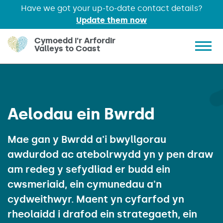
Have we got your up-to-date contact details?
Update them now
Skip to main content
Cymoedd i'r Arfordir
Valleys to Coast
Show 
Aelodau ein Bwrdd
Mae gan y Bwrdd a'i bwyllgorau
awdurdod ac atebolrwydd yn y pen draw
am redeg y sefydliad er budd ein
cwsmeriaid, ein cymunedau a'n
cydweithwyr. Maent yn cyfarfod yn
rheolaidd i drafod ein strategaeth, ein