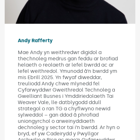
Andy Rafferty
Mae Andy yn weithredwr digidol a
thechnoleg medrus gan feddu ar brofiad
helaeth o reolaeth ar lefel bwrdd ac ar
lefel weithredol. Ymunodd â’n bwrdd ym
mis Ebrill 2025. Yn fwyaf diweddar,
treuliodd Andy chwe mlynedd fel
Cyfarwyddwr Gweithredol Technoleg a
Gwelliant Busnes i Ymddiriedolaeth Tai
Weaver Vale, lle datblygodd ddull
strategol o ran TG a chyflwyno newid
sylweddol – gan ddod â phrofiad
uniongyrchol o arweinyddiaeth
dechnoleg y sector tai i’n bwrdd. Ar hyn o
bryd, ef yw Cadeirydd y Pwyllgor
Archwilio a Risg ac mae’n Gyfarwyddwr