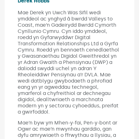
Derek Hobbs
Mae Derek yn Uwch Was Sifil wedi
ymddeol ac ynghyd â bwrdd Valleys to
Coast, mae’n Gadeirydd Bwrdd Cymorth
Cynllunio Cymru. Cyn iddo ymddeol,
roedd yn Gyfarwyddwr Digital
Transformation Relationships Ltd a Gyrfa
Cymru. Roedd yn bennaeth cenedlaethol
y Gwasanaethau Digidol Gweithredol yn
yr Adran Gwaith a Phensiynau (DWP) a
daliodd swyddi uchel yn adran Y
Rheoleiddiwr Pensiynau a’r DVLA. Mae
wedi datblygu gwybodaeth a phrofiad
eang yn yr agweddau technegol,
ymarferol a chyfreithiol ar dechnegau
digidol, dealltwriaeth a marchnata
modern yn y sectorau cyhoeddus, preifat
a gwirfoddol.
Mae’n byw ym Mhen-y-fai, Pen-y-bont ar
Ogwr ac mae’n mwynhau garddio, gan
dyfu amrywiaeth o ffrwythau a llysiau, a