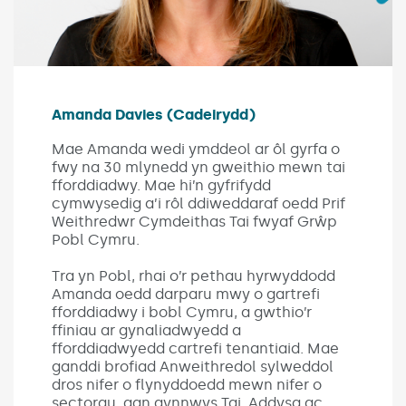
Amanda Davies (Cadeirydd)
Mae Amanda wedi ymddeol ar ôl gyrfa o
fwy na 30 mlynedd yn gweithio mewn tai
fforddiadwy. Mae hi’n gyfrifydd
cymwysedig a’i rôl ddiweddaraf oedd Prif
Weithredwr Cymdeithas Tai fwyaf Grŵp
Pobl Cymru.
Tra yn Pobl, rhai o’r pethau hyrwyddodd
Amanda oedd darparu mwy o gartrefi
fforddiadwy i bobl Cymru, a gwthio’r
ffiniau ar gynaliadwyedd a
fforddiadwyedd cartrefi tenantiaid. Mae
ganddi brofiad Anweithredol sylweddol
dros nifer o flynyddoedd mewn nifer o
sectorau, gan gynnwys Tai, Addysg ac