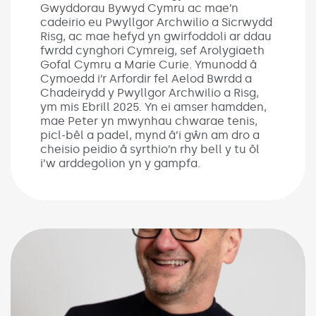
Gwyddorau Bywyd Cymru ac mae’n
cadeirio eu Pwyllgor Archwilio a Sicrwydd
Risg, ac mae hefyd yn gwirfoddoli ar ddau
fwrdd cynghori Cymreig, sef Arolygiaeth
Gofal Cymru a Marie Curie. Ymunodd â
Cymoedd i’r Arfordir fel Aelod Bwrdd a
Chadeirydd y Pwyllgor Archwilio a Risg,
ym mis Ebrill 2025. Yn ei amser hamdden,
mae Peter yn mwynhau chwarae tenis,
picl-bêl a padel, mynd â’i gŵn am dro a
cheisio peidio â syrthio’n rhy bell y tu ôl
i’w arddegolion yn y gampfa.