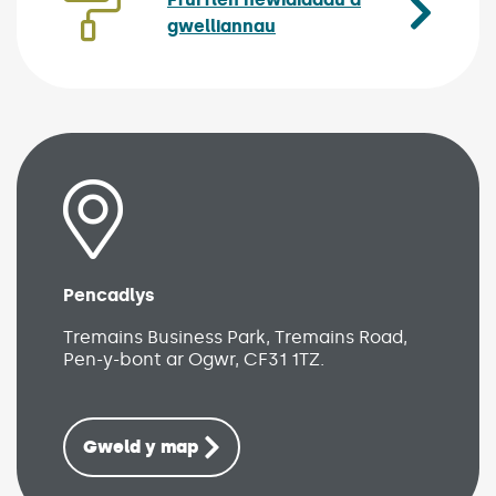
gwelliannau
(Link opens in new wind
Pencadlys
(Link opens in new window)
Tremains Business Park, Tremains Road,
Pen-y-bont ar Ogwr, CF31 1TZ.
Gweld y map