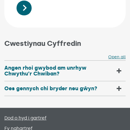
Cwestiynau Cyffredin
Open all
Angen rhoi gwybod am unrhyw
Chwythu’r Chwiban?
Oes gennych chi bryder neu gŵyn?
Primary footer menu
Dod o hyd i gartref
Fy nghartref