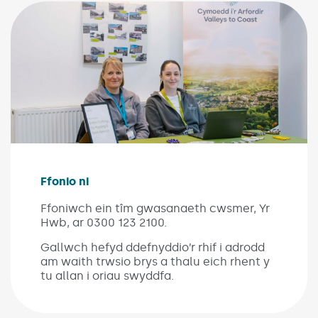
Ffonio ni
Ffoniwch ein tîm gwasanaeth cwsmer, Yr
Hwb, ar 0300 123 2100.
Gallwch hefyd ddefnyddio’r rhif i adrodd
am waith trwsio brys a thalu eich rhent y
tu allan i oriau swyddfa.