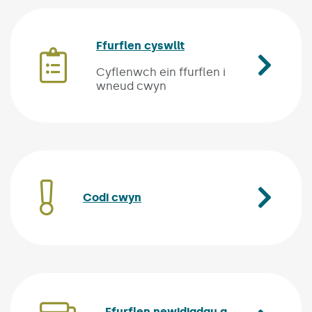
Ffurflen cyswllt
(Link opens in new wi
Cyflenwch ein ffurflen i
wneud cwyn
Codi cwyn
(Link opens in new window)
Ffurflen newidiadau a