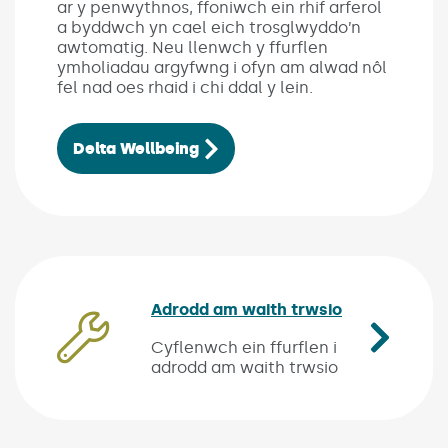
ar y penwythnos, ffoniwch ein rhif arferol
a byddwch yn cael eich trosglwyddo’n
awtomatig. Neu llenwch y ffurflen
ymholiadau argyfwng i ofyn am alwad nôl
fel nad oes rhaid i chi ddal y lein.
Delta Wellbeing
Adrodd am waith trwsio
(Link opens 
Cyflenwch ein ffurflen i
adrodd am waith trwsio