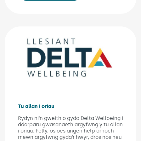
Tu allan i oriau
(Link opens in new window)
Rydyn ni’n gweithio gyda Delta Wellbeing i
ddarparu gwasanaeth argyfwng y tu allan
i oriau. Felly, os oes angen help arnoch
mewn argyfwng gyda’r hwyr, dros nos neu