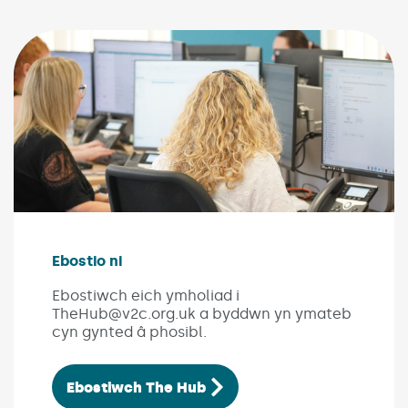
Ebostio ni
(Link opens in new window)
Ebostiwch eich ymholiad i
TheHub@v2c.org.uk a byddwn yn ymateb
cyn gynted â phosibl.
Ebostiwch The Hub