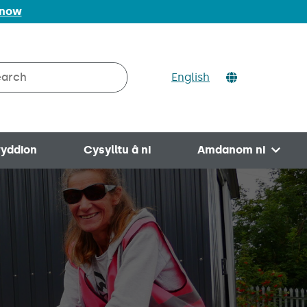
 now
ch
English
rch on Valleys to Coast
yddion
Cysylltu â ni
Amdanom ni
Open 