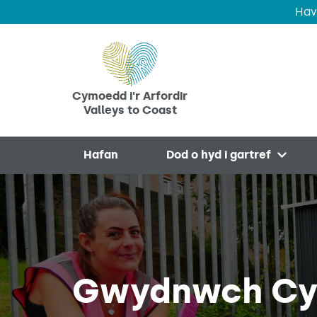
Hav
Skip to main content
Cymoedd i'r Arfordir
Valleys to Coast
Hafan
Dod o hyd i gartref
Open 
Gwydnwch Cy