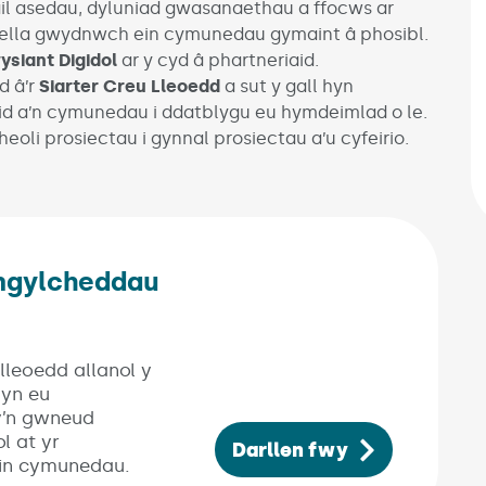
il asedau, dyluniad gwasanaethau a ffocws ar
wella gwydnwch ein cymunedau gymaint â phosibl.
siant Digidol
ar y cyd â phartneriaid.
d â’r
Siarter Creu Lleoedd
a sut y gall hyn
aid a’n cymunedau i ddatblygu eu hymdeimlad o le.
rheoli prosiectau i gynnal prosiectau a’u cyfeirio.
mgylcheddau
opens in new window)
leoedd allanol y
 yn eu
y’n gwneud
l at yr
Darllen fwy
ein cymunedau.