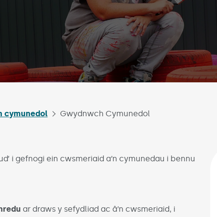
n cymunedol
Gwydnwch Cymunedol
d’ i gefnogi ein cwsmeriaid a’n cymunedau i bennu
thredu
ar draws y sefydliad ac â’n cwsmeriaid, i