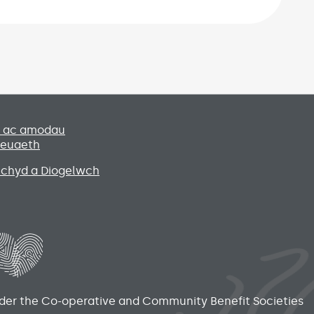
Social media lin
u ac amodau
leuaeth
Iechyd a Diogelwch
nder the Co-operative and Community Benefit Societies