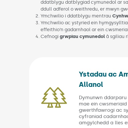
ddatblygu datblygiad cymunedol ar sa
ddull adferol o weithredu, er mwyn g
Ymchwilio i ddatblygu mentrau
Cynhwy
Ymchwilio ac ystyried ein hymgysylltia
effeithio’n gadarnhaol ar ein cwsmeri
Cefnogi
grwpiau cymunedol
â sgiliau 
Ystadau ac A
Allanol
(Link 
Dymunwn ddarparu l
mae ein cwsmeriaid
gwerthfawrogi ac s
cyfraniad cadarnhao
amgylchedd a lles 