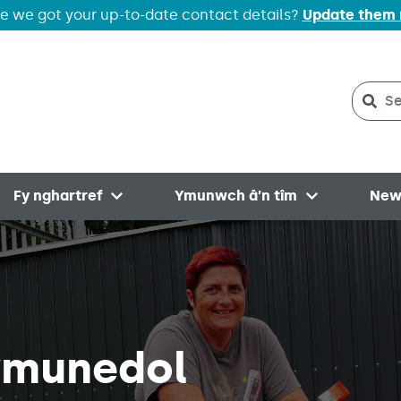
e we got your up-to-date contact details?
Update them
Sear
Sea
Fy nghartref
Ymunwch â’n tîm
New
menu
Open menu
Open menu
munedol