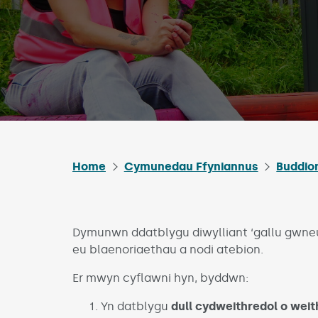
Home
Cymunedau Ffyniannus
Buddio
Dymunwn ddatblygu diwylliant ‘gallu gwneu
eu blaenoriaethau a nodi atebion.
Er mwyn cyflawni hyn, byddwn:
Yn datblygu
dull cydweithredol o wei