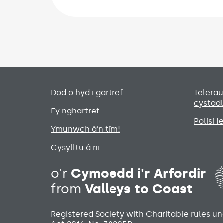
Primary footer menu
Dod o hyd i gartref
Telera
cystad
Fy nghartref
Polisi 
Ymunwch â’n tîm!
Cysylltu â ni
o'r
Cymoedd i'r Arfordir
from
Valleys to Coast
Registered Society with Charitable rules u