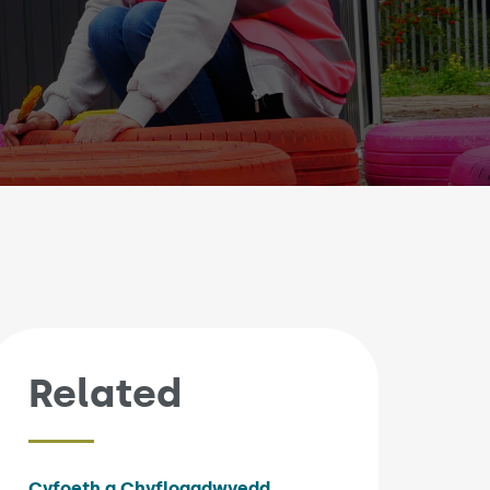
Related
Cyfoeth a Chyflogadwyedd