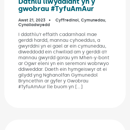
Dathlu llwyddiant yn y
gwobrau #TyfuAmAur
Published on:
Awst 21, 2023
In the categories:
Cyffredinol
,
Cymunedau
,
Cynaliadwyedd
I ddathlu’r effaith cadarnhaol mae
gerddi hardd, mannau cyhoeddus, a
gwyrddni yn ei gael ar ein cymunedau,
diweddodd ein chwiliad am y gerddi a’r
mannau gwyrdd gorau ym Mhen-y-bont
ar Ogwr eleni yn ein seremoni wobrwyo
ddiweddar. Daeth ein hymgeiswyr at ei
gilydd yng Nghanolfan Gymunedol
Bryncethin ar gyfer y Gwobrau
#TyfuAmAur lle buom yn […]