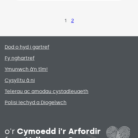
Page
1
Page
2
Primary footer menu
Dod o hyd i gartref
Fy nghartref
Ymunwch â’n tîm!
Cysylltu â ni
Telerau ac amodau cystadleuaeth
Polisi Iechyd a Diogelwch
Social media links menu
o'r
Cymoedd i'r Arfordir