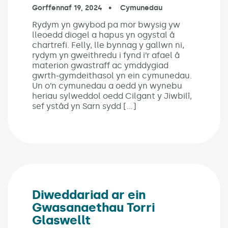
Published on:
Gorffennaf 19, 2024
In the categories:
Cymunedau
Rydym yn gwybod pa mor bwysig yw
lleoedd diogel a hapus yn ogystal â
chartrefi. Felly, lle bynnag y gallwn ni,
rydym yn gweithredu i fynd i’r afael â
materion gwastraff ac ymddygiad
gwrth-gymdeithasol yn ein cymunedau.
Un o’n cymunedau a oedd yn wynebu
heriau sylweddol oedd Cilgant y Jiwbilî,
sef ystâd yn Sarn sydd […]
Diweddariad ar ein
Gwasanaethau Torri
Glaswellt