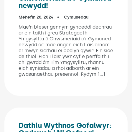
newydd!
Published on:
Mehefin 20, 2024
In the categories:
Cymunedau
Mae’n bleser gennym gyhoeddi dechrau
ar ein taith i greu Strategaeth
Ymgysylltu â Chwsmeriaid a’r Gymuned
newydd ac mae angen eich llais arnom
er mwyn sicrhau ei bod yn gywir! Ein sioe
deithiol ‘Eich Llais’ yw’r cyfle perffaith i
chi gwrdd â’n Tîm Ymgysylltu, rhannu
eich syniadau a rhoi adborth ar ein
gwasanaethau presennol. Rydym […]
Dathlu Wythnos Gofalwyr: