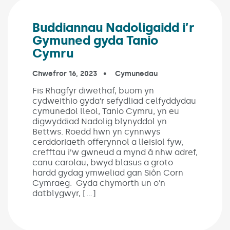
Buddiannau Nadoligaidd i’r
Gymuned gyda Tanio
Cymru
Published on:
Chwefror 16, 2023
In the categories:
Cymunedau
Fis Rhagfyr diwethaf, buom yn
cydweithio gyda’r sefydliad celfyddydau
cymunedol lleol, Tanio Cymru, yn eu
digwyddiad Nadolig blynyddol yn
Bettws. Roedd hwn yn cynnwys
cerddoriaeth offerynnol a lleisiol fyw,
crefftau i’w gwneud a mynd â nhw adref,
canu carolau, bwyd blasus a groto
hardd gydag ymweliad gan Siôn Corn
Cymraeg. Gyda chymorth un o’n
datblygwyr, […]