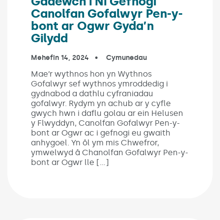
Gadewch i Ni Gefnogi
Canolfan Gofalwyr Pen-y-
bont ar Ogwr Gyda’n
Gilydd
Published on:
Mehefin 14, 2024
In the categories:
Cymunedau
Mae’r wythnos hon yn Wythnos
Gofalwyr sef wythnos ymroddedig i
gydnabod a dathlu cyfraniadau
gofalwyr. Rydym yn achub ar y cyfle
gwych hwn i daflu golau ar ein Helusen
y Flwyddyn, Canolfan Gofalwyr Pen-y-
bont ar Ogwr ac i gefnogi eu gwaith
anhygoel. Yn ôl ym mis Chwefror,
ymwelwyd â Chanolfan Gofalwyr Pen-y-
bont ar Ogwr lle […]