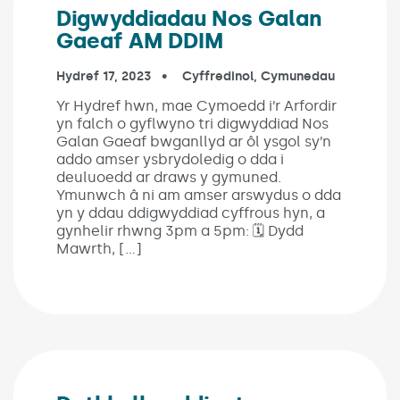
Digwyddiadau Nos Galan
Gaeaf AM DDIM
Published on:
Hydref 17, 2023
In the categories:
Cyffredinol
,
Cymunedau
Yr Hydref hwn, mae Cymoedd i’r Arfordir
yn falch o gyflwyno tri digwyddiad Nos
Galan Gaeaf bwganllyd ar ôl ysgol sy’n
addo amser ysbrydoledig o dda i
deuluoedd ar draws y gymuned.
Ymunwch â ni am amser arswydus o dda
yn y ddau ddigwyddiad cyffrous hyn, a
gynhelir rhwng 3pm a 5pm: 🗓️ Dydd
Mawrth, […]