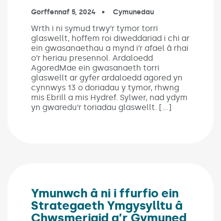
Published on:
Gorffennaf 5, 2024
In the categories:
Cymunedau
Wrth i ni symud trwy’r tymor torri
glaswellt, hoffem roi diweddariad i chi ar
ein gwasanaethau a mynd i’r afael â rhai
o’r heriau presennol. Ardaloedd
AgoredMae ein gwasanaeth torri
glaswellt ar gyfer ardaloedd agored yn
cynnwys 13 o doriadau y tymor, rhwng
mis Ebrill a mis Hydref. Sylwer, nad ydym
yn gwaredu’r toriadau glaswellt. […]
Ymunwch â ni i ffurfio ein
Strategaeth Ymgysylltu â
Chwsmeriaid a’r Gymuned