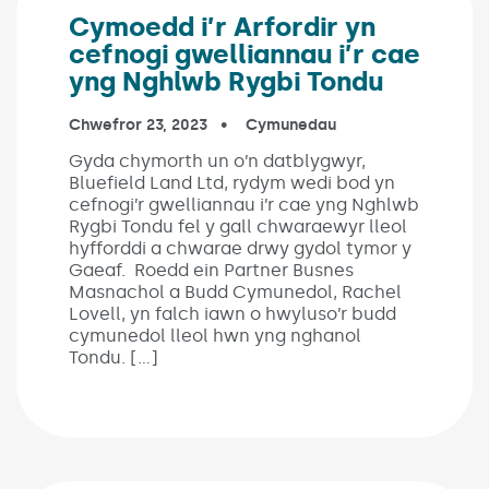
Cymoedd i’r Arfordir yn
cefnogi gwelliannau i’r cae
yng Nghlwb Rygbi Tondu
Published on:
Chwefror 23, 2023
In the categories:
Cymunedau
Gyda chymorth un o’n datblygwyr,
Bluefield Land Ltd, rydym wedi bod yn
cefnogi’r gwelliannau i’r cae yng Nghlwb
Rygbi Tondu fel y gall chwaraewyr lleol
hyfforddi a chwarae drwy gydol tymor y
Gaeaf. Roedd ein Partner Busnes
Masnachol a Budd Cymunedol, Rachel
Lovell, yn falch iawn o hwyluso’r budd
cymunedol lleol hwn yng nghanol
Tondu. […]