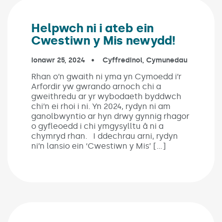
Helpwch ni i ateb ein
Cwestiwn y Mis newydd!
Published on:
Ionawr 25, 2024
In the categories:
Cyffredinol
,
Cymunedau
Rhan o’n gwaith ni yma yn Cymoedd i’r
Arfordir yw gwrando arnoch chi a
gweithredu ar yr wybodaeth byddwch
chi’n ei rhoi i ni. Yn 2024, rydyn ni am
ganolbwyntio ar hyn drwy gynnig rhagor
o gyfleoedd i chi ymgysylltu â ni a
chymryd rhan. I ddechrau arni, rydyn
ni’n lansio ein ‘Cwestiwn y Mis’ […]