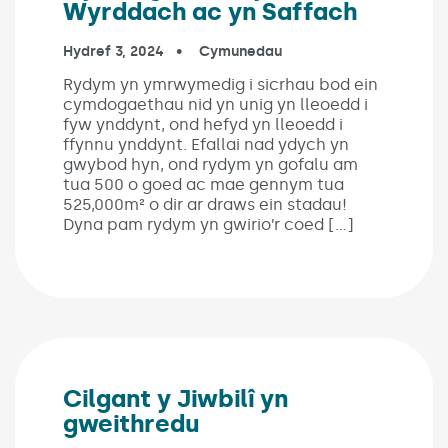
Wyrddach ac yn Saffach
Published on:
Hydref 3, 2024
In the categories:
Cymunedau
Rydym yn ymrwymedig i sicrhau bod ein
cymdogaethau nid yn unig yn lleoedd i
fyw ynddynt, ond hefyd yn lleoedd i
ffynnu ynddynt. Efallai nad ydych yn
gwybod hyn, ond rydym yn gofalu am
tua 500 o goed ac mae gennym tua
525,000m² o dir ar draws ein stadau!
Dyna pam rydym yn gwirio’r coed […]
Cilgant y Jiwbilî yn
gweithredu