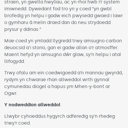
straen, yn gwella hwyliau, ac yn rhoi hwb i’r system
imiwnedd. Dywedant fod tro yn y coed “yn gwbl
brofedig yn helpu i gadw eich pwysedd gwaed i lawr
o gymharu â melin draed dan do neu strydoedd
prysur y ddinas.”
Mae coed yn ymladd llygredd trwy amsugno carbon
deuocsid a’i storio, gan ei gadw allan o’r atmosffer.
Maent hefyd yn amsugno dŵr glaw, sy’n helpu i atal
llifogydd.
Trwy ofalu am ein coedwigoedd a’n mannau gwyrdd,
rydym yn chwarae rhan allweddol wrth gynnal
cymunedau diogel a hapus ym Mhen-y-bont ar
Ogwr.
Y
nodweddion
allweddol
Llwybr cyhoeddus hygyrch adferedig sy’n rhedeg
trwy’r coed.