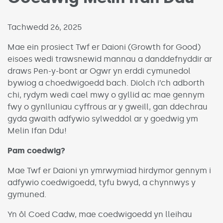
Published on:
Tachwedd 26, 2025
Mae ein prosiect Twf er Daioni (Growth for Good)
eisoes wedi trawsnewid mannau a danddefnyddir ar
draws Pen-y-bont ar Ogwr yn erddi cymunedol
bywiog a choedwigoedd bach. Diolch i’ch adborth
chi, rydym wedi cael mwy o gyllid ac mae gennym
fwy o gynlluniau cyffrous ar y gweill, gan ddechrau
gyda gwaith adfywio sylweddol ar y goedwig ym
Melin Ifan Ddu!
Pam
coedwig
?
Mae Twf er Daioni yn ymrwymiad hirdymor gennym i
adfywio coedwigoedd, tyfu bwyd, a chynnwys y
gymuned.
Yn ôl Coed Cadw, mae coedwigoedd yn lleihau