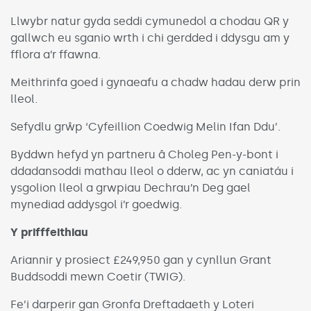
Llwybr natur gyda seddi cymunedol a chodau QR y
gallwch eu sganio wrth i chi gerdded i ddysgu am y
fflora a’r ffawna.
Meithrinfa goed i gynaeafu a chadw hadau derw prin
lleol.
Sefydlu grŵp ‘Cyfeillion Coedwig Melin Ifan Ddu’.
Byddwn hefyd yn partneru â Choleg Pen-y-bont i
ddadansoddi mathau lleol o dderw, ac yn caniatáu i
ysgolion lleol a grwpiau Dechrau’n Deg gael
mynediad addysgol i’r goedwig.
Y
prif
ffeithiau
Ariannir y prosiect £249,950 gan y cynllun Grant
Buddsoddi mewn Coetir (TWIG).
Fe’i darperir gan Gronfa Dreftadaeth y Loteri