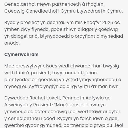
Genedlaethol mewn partneriaeth â rhaglen
Coedwig Genedlaethol i Gymru Llywodraeth Cymru.
Bydd y prosiect yn dechrau ym mis Rhagfyr 2025 ac
ymhen dwy flynedd, gobeithiwn ailagor y goedwig
yn ddiogel ar ôl blynyddoedd o ordyfiant a mynediad
anodd.
Cymerwchran!
Mae preswylwyr eisoes wedi chwarae rhan bwysig
wrth lunio’r prosiect, trwy rannu atgofion
plentyndod o’r goedwig yn ystod ymgynghoriadau a
mynegi eu cyffro ynglŷn ag ailgysylltu â’r man hwn.
Dywedodd Rachel Lovell, Pennaeth Adfywio ac
Arweinydd y Prosiect: “Mae’r prosiect hwn yn
ymwneud ag adfer coedwig leol werthfawr ar gyfer
y cenedlaethau i ddod. Rydym yn falch iawn o gael
gweithio gyda’r gymuned, partneriaid a grwpiau lleol