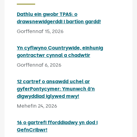
Dathlu ein gwobr TPAS: o
drawsnewidgerddi i bartïon gardd!
Published on:
Gorffennaf 15, 2026
Yn cyflwyno Countrywide, einhunig
gontractwr cynnal a chadwtir
Published on:
Gorffennaf 6, 2026
12 cartref o ansawdd uchel ar
gyferPontycymer: Ymunwch â’n
digwyddiad iglywed mwy!
Published on:
Mehefin 24, 2026
16 o gartrefi fforddiadwy yn dod i
GefnCribwr!
Published on: