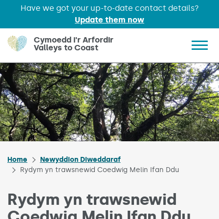
Have we got your up-to-date contact details?
Update them now
Skip to main content
Cymoedd i'r Arfordir
Valleys to Coast
Show 
Home
Newyddion Diweddaraf
Rydym yn trawsnewid Coedwig Melin Ifan Ddu
Rydym yn trawsnewid
Coedwig Melin Ifan Ddu