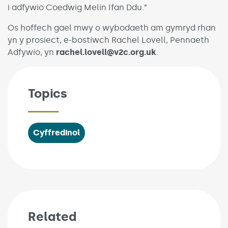
i adfywio Coedwig Melin Ifan Ddu.”
Os hoffech gael mwy o wybodaeth am gymryd rhan
yn y prosiect, e-bostiwch Rachel Lovell, Pennaeth
Adfywio, yn
rachel.lovell@v2c.org.uk
.
Topics
Cyffredinol
Related