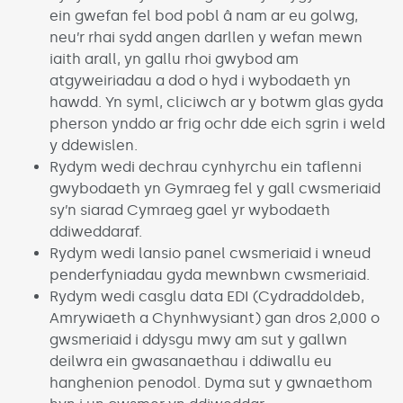
ein gwefan fel bod pobl â nam ar eu golwg,
neu’r rhai sydd angen darllen y wefan mewn
iaith arall, yn gallu rhoi gwybod am
atgyweiriadau a dod o hyd i wybodaeth yn
hawdd. Yn syml, cliciwch ar y botwm glas gyda
pherson ynddo ar frig ochr dde eich sgrin i weld
y ddewislen.
Rydym wedi dechrau cynhyrchu ein taflenni
gwybodaeth yn Gymraeg fel y gall cwsmeriaid
sy’n siarad Cymraeg gael yr wybodaeth
ddiweddaraf.
Rydym wedi lansio panel cwsmeriaid i wneud
penderfyniadau gyda mewnbwn cwsmeriaid.
Rydym wedi casglu data EDI (Cydraddoldeb,
Amrywiaeth a Chynhwysiant) gan dros 2,000 o
gwsmeriaid i ddysgu mwy am sut y gallwn
deilwra ein gwasanaethau i ddiwallu eu
hanghenion penodol. Dyma sut y gwnaethom