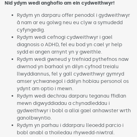
Nid
ydym
wedi
anghofio
am
ein
cydweithwyr
!
Rydym yn darparu offer penodol i gydweithwyr
â nam ar eu golwg neu eu clyw a symudedd
cyfyngedig.
Rydym wedi cefnogi cydweithwyr i gael
diagnosis o ADHD, fel eu bod yn cael yr help
sydd ei angen arnynt yn y gweithle.
Rydym wedi gwneud y trefniad pythefnos naw
diwrnod yn barhaol yn dilyn cyfnod treialu
llwyddiannus, fel y gall cydweithwyr gymryd
amser ychwanegol i ddilyn hobïau personol os
ydynt am optio i mewn.
Rydym wedi dechrau darparu teganau ffidlan
mewn digwyddiadau a chynadleddau i
gydweithwyr i bobl a allai gael anhawster wrth
ganolbwyntio.
Rydym yn parhau i ddarparu lleoedd parcio i
bobl anabl a thoiledau rhywedd-niwtral.