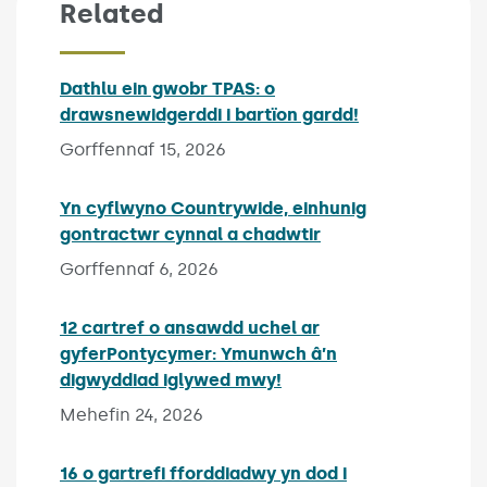
Related
Dathlu ein gwobr TPAS: o
drawsnewidgerddi i bartïon gardd!
Published on:
Gorffennaf 15, 2026
Yn cyflwyno Countrywide, einhunig
gontractwr cynnal a chadwtir
Published on:
Gorffennaf 6, 2026
12 cartref o ansawdd uchel ar
gyferPontycymer: Ymunwch â’n
digwyddiad iglywed mwy!
Published on:
Mehefin 24, 2026
16 o gartrefi fforddiadwy yn dod i