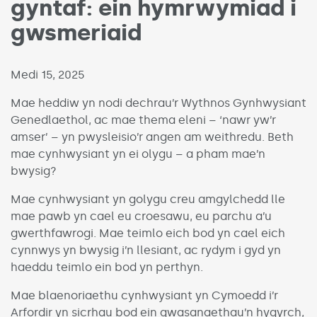
gyntaf: ein hymrwymiad i
gwsmeriaid
Published on:
Medi 15, 2025
Mae heddiw yn nodi dechrau’r Wythnos Gynhwysiant
Genedlaethol, ac mae thema eleni – ‘nawr yw’r
amser’ – yn pwysleisio’r angen am weithredu. Beth
mae cynhwysiant yn ei olygu – a pham mae’n
bwysig?
Mae cynhwysiant yn golygu creu amgylchedd lle
mae pawb yn cael eu croesawu, eu parchu a’u
gwerthfawrogi. Mae teimlo eich bod yn cael eich
cynnwys yn bwysig i’n llesiant, ac rydym i gyd yn
haeddu teimlo ein bod yn perthyn.
Mae blaenoriaethu cynhwysiant yn Cymoedd i’r
Arfordir yn sicrhau bod ein gwasanaethau’n hygyrch,