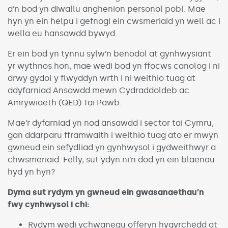
a’n bod yn diwallu anghenion personol pobl. Mae
hyn yn ein helpu i gefnogi ein cwsmeriaid yn well ac i
wella eu hansawdd bywyd.
Er ein bod yn tynnu sylw’n benodol at gynhwysiant
yr wythnos hon, mae wedi bod yn ffocws canolog i ni
drwy gydol y flwyddyn wrth i ni weithio tuag at
ddyfarniad Ansawdd mewn Cydraddoldeb ac
Amrywiaeth (QED) Tai Pawb.
Mae’r dyfarniad yn nod ansawdd i sector tai Cymru,
gan ddarparu fframwaith i weithio tuag ato er mwyn
gwneud ein sefydliad yn gynhwysol i gydweithwyr a
chwsmeriaid. Felly, sut ydyn ni’n dod yn ein blaenau
hyd yn hyn?
Dyma sut rydym yn gwneud ein gwasanaethau’n
fwy cynhwysol i chi:
Rydym wedi ychwanegu offeryn hygyrchedd at