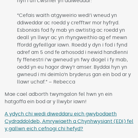
hyn i un cwsmer yn ddiweddar:
“Cefais waith atgyweirio wedi’i wneud yn
ddiweddar ac roedd y crefftwr mor hyfryd.
Esboniais fod fy mab yn awtistig ac roedd yn
deall yn llwyr ac yn rhyngweithio ag ef mewn
ffordd gyfeillgar iawn. Roedd y dyn i fod i fynd
adref am 5 ond fe arhosodd i newid handlenni
fy ffenestri i’w gwneud yn fwy diogel i fy mab,
oedd yn eu hagor drwy’r amser. Byddai hyn yn
gwneud i mi deimlo’n bryderus gan ein bod ar y
llawr uchaf.” – Rebecca
Mae cael adborth twymgalon fel hwn yn ein
hatgoffa ein bod ar y llwybr iawn!
A ydych chi wedi diweddaru eich gwybodaeth
Cydraddoldeb, Amrywiaeth a Chynhwysiant (EDI) fel
y gallwn eich cefnogi chi hefyd?