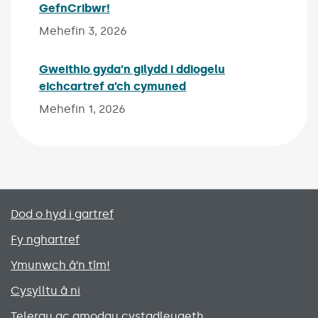
GefnCribwr!
Published on:
Mehefin 3, 2026
Gweithio gyda’n gilydd i ddiogelu
eichcartref a’ch cymuned
Published on:
Mehefin 1, 2026
Primary footer menu
Dod o hyd i gartref
Fy nghartref
Ymunwch â’n tîm!
Cysylltu â ni
Telerau ac amodau cystadleuaeth