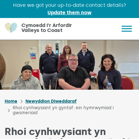
Have we got your up-to-date contact details?
Update them now
Skip to main content
Cymoedd i'r Arfordir
Valleys to Coast
Show 
Home
Newyddion Diweddaraf
Rhoi cynhwysiant yn gyntaf: ein hymrwymiad i
gwsmeriaid
Rhoi cynhwysiant yn