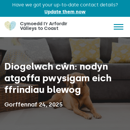
Have we got your up-to-date contact details?
Update them now
Skip to main content
Cymoedd i'r Arfordir
Valleys to Coast
Show 
Diogelwch cŵn: nodyn
atgoffa pwysigam eich
ffrindiau blewog
Published on:
Gorffennaf 24, 2025