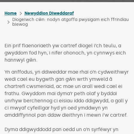
Home
Newyddion Diweddaraf
Diogelwch cŵn: nodyn atgoffa pwysigam eich ffrindiau
blewog
Ein prif flaenoriaeth yw cartref diogel i’ch teulu, a
gwyddom fod hyn, i nifer ohonoch, yn cynnwys eich
hannwyl gŵn.
Yn anffodus, yn ddiweddar mae rhai o’n cydweithwyr
wedi cael eu bygwth gan gŵn wrth ymweld â
chartrefi cwsmeriaid, ac mae un arall wedi cael ei
frathu. Gwyddom mai dyma’r peth olaf y byddai
unrhyw berchennog ci eisiau iddo ddigwydd, a gall y
ci mwyaf cyfeillgar hyd yn oed ymddwyn yn
amddiffynnol pan ddaw dieithryn i mewn i’w cartref.
Dyma ddigwyddodd pan oedd un o’n syrfëwyr yn