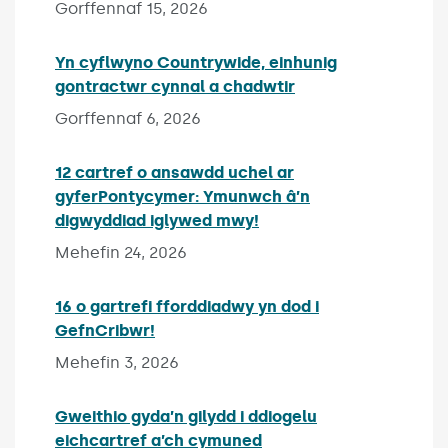
Gorffennaf 15, 2026
Yn cyflwyno Countrywide, einhunig
gontractwr cynnal a chadwtir
Published on:
Gorffennaf 6, 2026
12 cartref o ansawdd uchel ar
gyferPontycymer: Ymunwch â’n
digwyddiad iglywed mwy!
Published on:
Mehefin 24, 2026
16 o gartrefi fforddiadwy yn dod i
GefnCribwr!
Published on:
Mehefin 3, 2026
Gweithio gyda’n gilydd i ddiogelu
eichcartref a’ch cymuned
Published on: