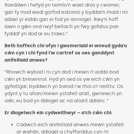
Roeddwn i hefyd yn teimlo’n wael dros y cwsmer,
gan fy mod wedi gorfod esbonio y byddai’n rhaid i mi
adael yr eiddo gan ei fod yn anniogel. Rwy’n hoff
iawn o gŵn ond rwyf bellach yn fwy gofalus pan
fyddaf yn dod ar eu traws.”
Beth hoffech chi ofyn i gwsmeriaid ei wneud gyda’u
cŵn cyn i chi fynd i’w cartref os oes ganddynt
anifeiliaid anwes?
“Rhowch wybod i ni cyn dod i mewn i’r eiddo bod
cŵn yn bresennol. Hyd yn oed os yw eich cŵn yn
gyfeillgar, byddwch yn barod i’w rhoi o’r neilltu. Os
ydynt y tu allan/mewn ystafell arall, gwnewch yn
siŵr, eu bod yn ddiogel ac na allant ddianc.”
Er diogelwch ein cydweithwyr – a’ch cŵn chi:
Cadwch eich anifeiliaid anwes mewn ystafell
ar wahân, ddiogel a chyfforddus cyn i’n