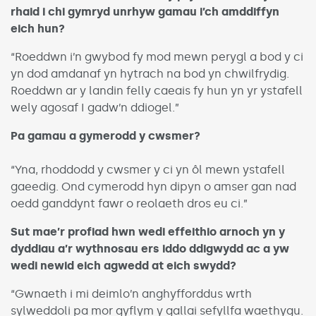
rhaid i chi gymryd unrhyw gamau i’ch amddiffyn
eich hun?
“Roeddwn i’n gwybod fy mod mewn perygl a bod y ci
yn dod amdanaf yn hytrach na bod yn chwilfrydig.
Roeddwn ar y landin felly caeais fy hun yn yr ystafell
wely agosaf I gadw’n ddiogel.”
Pa gamau a gymerodd y cwsmer?
“Yna, rhoddodd y cwsmer y ci yn ôl mewn ystafell
gaeedig. Ond cymerodd hyn dipyn o amser gan nad
oedd ganddynt fawr o reolaeth dros eu ci.”
Sut mae’r profiad hwn wedi effeithio arnoch yn y
dyddiau a’r wythnosau ers iddo ddigwydd ac a yw
wedi newid eich agwedd at eich swydd?
“Gwnaeth i mi deimlo’n anghyfforddus wrth
sylweddoli pa mor gyflym y gallai sefyllfa waethygu.