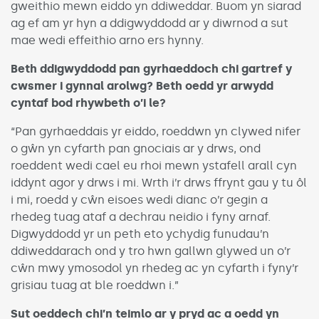
gweithio mewn eiddo yn ddiweddar. Buom yn siarad
ag ef am yr hyn a ddigwyddodd ar y diwrnod a sut
mae wedi effeithio arno ers hynny.
Beth ddigwyddodd pan gyrhaeddoch chi gartref y
cwsmer i gynnal arolwg? Beth oedd yr arwydd
cyntaf bod rhywbeth o’i le?
“Pan gyrhaeddais yr eiddo, roeddwn yn clywed nifer
o gŵn yn cyfarth pan gnociais ar y drws, ond
roeddent wedi cael eu rhoi mewn ystafell arall cyn
iddynt agor y drws i mi. Wrth i’r drws ffrynt gau y tu ôl
i mi, roedd y cŵn eisoes wedi dianc o’r gegin a
rhedeg tuag ataf a dechrau neidio i fyny arnaf.
Digwyddodd yr un peth eto ychydig funudau’n
ddiweddarach ond y tro hwn gallwn glywed un o’r
cŵn mwy ymosodol yn rhedeg ac yn cyfarth i fyny’r
grisiau tuag at ble roeddwn i.”
Sut oeddech chi’n teimlo ar y pryd ac a oedd yn