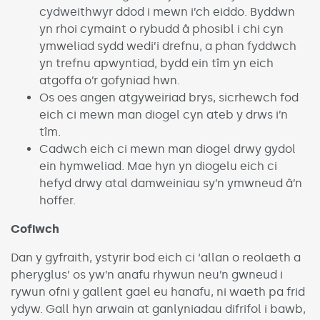
cydweithwyr ddod i mewn i’ch eiddo. Byddwn
yn rhoi cymaint o rybudd â phosibl i chi cyn
ymweliad sydd wedi’i drefnu, a phan fyddwch
yn trefnu apwyntiad, bydd ein tîm yn eich
atgoffa o’r gofyniad hwn.
Os oes angen atgyweiriad brys, sicrhewch fod
eich ci mewn man diogel cyn ateb y drws i’n
tîm.
Cadwch eich ci mewn man diogel drwy gydol
ein hymweliad. Mae hyn yn diogelu eich ci
hefyd drwy atal damweiniau sy’n ymwneud â’n
hoffer.
Cofiwch
Dan y gyfraith, ystyrir bod eich ci ‘allan o reolaeth a
pheryglus’ os yw’n anafu rhywun neu’n gwneud i
rywun ofni y gallent gael eu hanafu, ni waeth pa frid
ydyw. Gall hyn arwain at ganlyniadau difrifol i bawb,