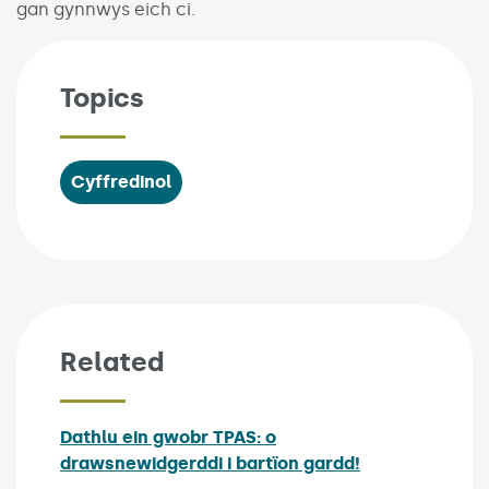
gan gynnwys eich ci.
Topics
Cyffredinol
Related
Dathlu ein gwobr TPAS: o
drawsnewidgerddi i bartïon gardd!
Published on: