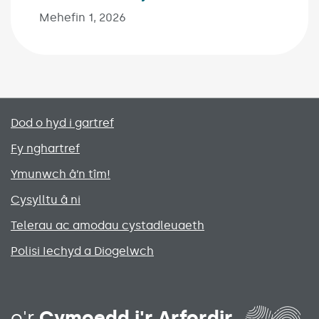
Mehefin 1, 2026
Primary footer menu
Dod o hyd i gartref
Fy nghartref
Ymunwch â’n tîm!
Cysylltu â ni
Telerau ac amodau cystadleuaeth
Polisi Iechyd a Diogelwch
Social media links menu
o'r
Cymoedd i'r Arfordir