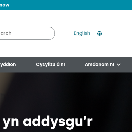
 now
ch
English
rch on Valleys to Coast
yddion
Cysylltu â ni
Amdanom ni
Open 
 yn addysgu’r