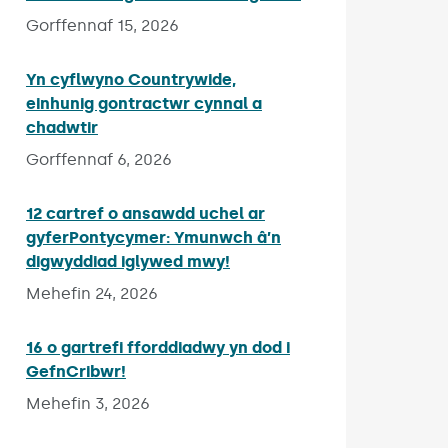
Gorffennaf 15, 2026
Yn cyflwyno Countrywide,
einhunig gontractwr cynnal a
chadwtir
Published on:
Gorffennaf 6, 2026
12 cartref o ansawdd uchel ar
gyferPontycymer: Ymunwch â’n
digwyddiad iglywed mwy!
Published on:
Mehefin 24, 2026
16 o gartrefi fforddiadwy yn dod i
GefnCribwr!
Published on:
Mehefin 3, 2026