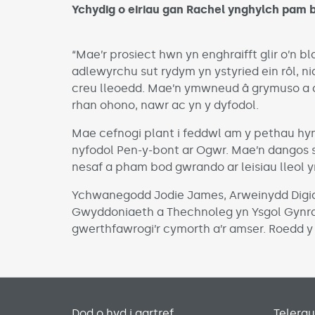
Ychydig o eiriau gan Rachel ynghylch pam 
“Mae’r prosiect hwn yn enghraifft glir o’n 
adlewyrchu sut rydym yn ystyried ein rôl, ni
creu lleoedd. Mae’n ymwneud â grymuso a 
rhan ohono, nawr ac yn y dyfodol.
Mae cefnogi plant i feddwl am y pethau hyn
nyfodol Pen-y-bont ar Ogwr. Mae’n dangos s
nesaf a pham bod gwrando ar leisiau lleol y
Ychwanegodd Jodie James, Arweinydd Digid
Gwyddoniaeth a Thechnoleg yn Ysgol Gynra
gwerthfawrogi’r cymorth a’r amser. Roedd 
Dod o hyd i gartref
Telera