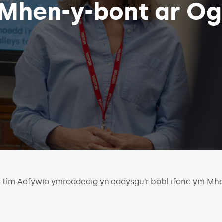
 Mhen-y-bont ar O
 tîm Adfywio ymroddedig yn addysgu’r bobl ifanc ym Mh