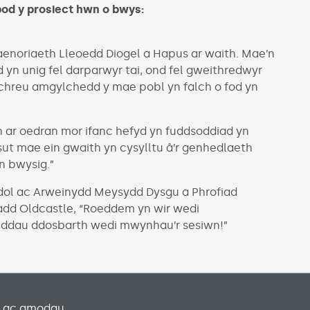
bod y prosiect hwn o bwys:
blaenoriaeth Lleoedd Diogel a Hapus ar waith. Mae’n
d yn unig fel darparwyr tai, ond fel gweithredwyr
chreu amgylchedd y mae pobl yn falch o fod yn
 ar oedran mor ifanc hefyd yn fuddsoddiad yn
ut mae ein gwaith yn cysylltu â’r genhedlaeth
n bwysig.”
ol ac Arweinydd Meysydd Dysgu a Phrofiad
dd Oldcastle, “Roeddem yn wir wedi
y ddau ddosbarth wedi mwynhau’r sesiwn!”
u ac amodau