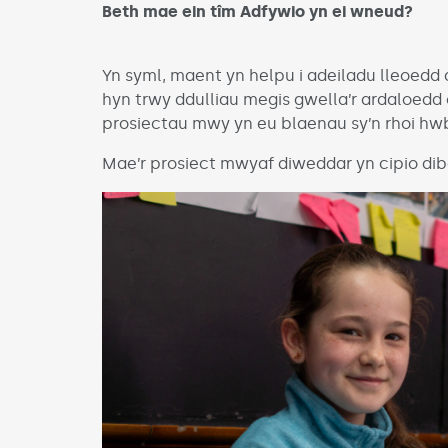
Beth mae ein tîm Adfywio yn ei wneud?
Yn syml, maent yn helpu i adeiladu lleoed
hyn trwy ddulliau megis gwella’r ardaloedd 
prosiectau mwy yn eu blaenau sy’n rhoi hwb
Mae’r prosiect mwyaf diweddar yn cipio dib