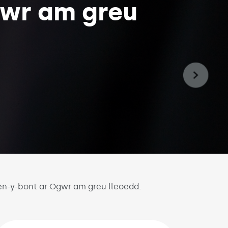
gwr am greu
en-y-bont ar Ogwr am greu lleoedd.