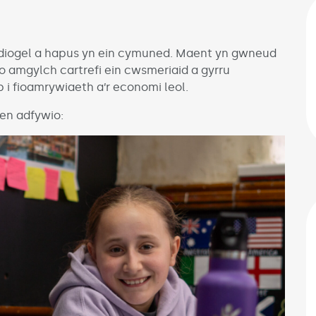
d diogel a hapus yn ein cymuned. Maent yn gwneud
o amgylch cartrefi ein cwsmeriaid a gyrru
 i fioamrywiaeth a’r economi leol.
en adfywio: