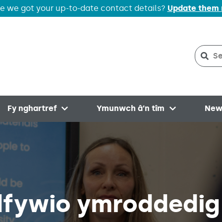
e we got your up-to-date contact details?
Update them
Sear
Sea
Fy nghartref
Ymunwch â’n tîm
New
menu
Open menu
Open menu
dfywio ymroddedig