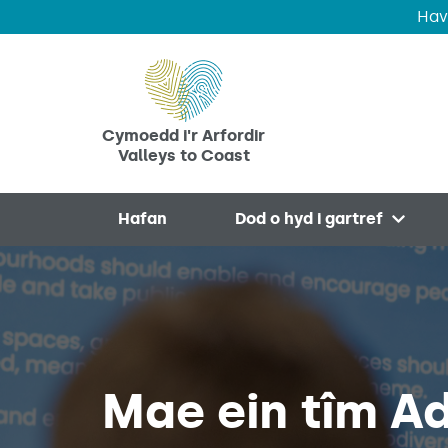
Hav
Skip to main content
Cymoedd i'r Arfordir
Valleys to Coast
Hafan
Dod o hyd i gartref
Open 
Mae ein tîm A