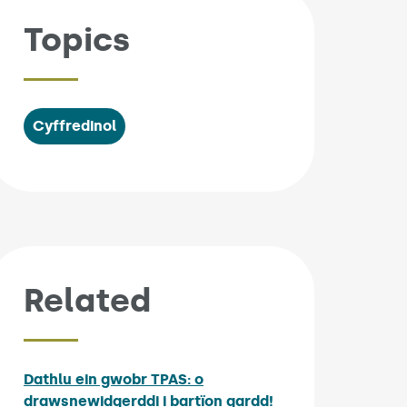
Topics
Cyffredinol
Related
Dathlu ein gwobr TPAS: o
drawsnewidgerddi i bartïon gardd!
Published on: