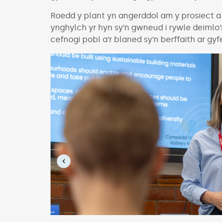
Roedd y plant yn angerddol am y prosiect 
ynghylch yr hyn sy’n gwneud i rywle deimlo’
cefnogi pobl a’r blaned sy’n berffaith ar gy