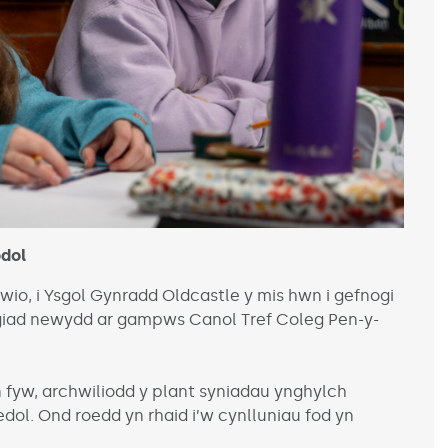
odol
o, i Ysgol Gynradd Oldcastle y mis hwn i gefnogi
ygiad newydd ar gampws Canol Tref Coleg Pen-y-
n fyw, archwiliodd y plant syniadau ynghylch
ol. Ond roedd yn rhaid i’w cynlluniau fod yn