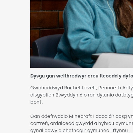
Dysgu gan weithredwyr creu lleoedd y dyf
Gwahoddwyd Rachel Lovell, Pennaeth Adfywi
disgyblion Blwyddyn 6 o ran dylunio datbl
bont.
Gan ddefnyddio Minecraft i ddod â’r dasg y
cartrefi, ardaloedd gwyrdd a hybiau cymuned
gynaliadwy a chefnogi’r gymuned i ffynnu.