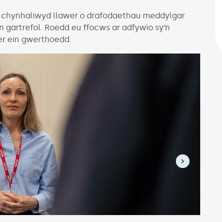
a chynhaliwyd llawer o drafodaethau meddylgar
n gartrefol. Roedd eu ffocws ar adfywio sy’n
fer ein gwerthoedd.