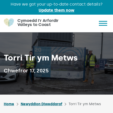
Have we got your up-to-date contact details?
Update them now
Skip to main content
Cymoedd i'r Arfordir
Valleys to Coast
Show 
Torri Tir ym Metws
Published on:
Chwefror 17, 2025
Home
Newyddion Diweddaraf
Torri Tir ym Metws