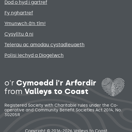
Primary footer menu
Dod o hyd i gartref
Fy nghartref
Ymunwch â’n tîm!
Cysylltu â ni
Telerau ac amodau cystadleuaeth
Polisi Iechyd a Diogelwch
Social media links menu
o'r
Cymoedd i'r Arfordir
from
Valleys to Coast
Registered Society with Charitable rules under the Co-
operative and Community Benefit Societies Act 2014, No.
30205R
Secondary footer menu
Copyright © 2016-2026 Valleys to Coast