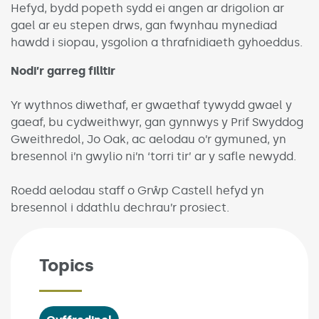
Hefyd, bydd popeth sydd ei angen ar drigolion ar
gael ar eu stepen drws, gan fwynhau mynediad
hawdd i siopau, ysgolion a thrafnidiaeth gyhoeddus.
Nodi’r garreg filltir
Yr wythnos diwethaf, er gwaethaf tywydd gwael y
gaeaf, bu cydweithwyr, gan gynnwys y Prif Swyddog
Gweithredol, Jo Oak, ac aelodau o’r gymuned, yn
bresennol i’n gwylio ni’n ‘torri tir’ ar y safle newydd.
Roedd aelodau staff o Grŵp Castell hefyd yn
bresennol i ddathlu dechrau’r prosiect.
Topics