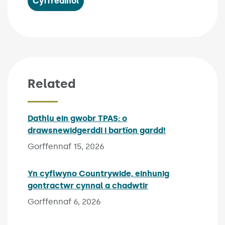
Cyffredinol
Related
Dathlu ein gwobr TPAS: o
drawsnewidgerddi i bartïon gardd!
Published on:
Gorffennaf 15, 2026
Yn cyflwyno Countrywide, einhunig
gontractwr cynnal a chadwtir
Published on:
Gorffennaf 6, 2026