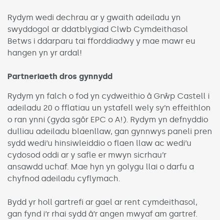
Rydym wedi dechrau ar y gwaith adeiladu yn
swyddogol ar ddatblygiad Clwb Cymdeithasol
Betws i ddarparu tai fforddiadwy y mae mawr eu
hangen yn yr ardal!
Partneriaeth dros gynnydd
Rydym yn falch o fod yn cydweithio â Grŵp Castell i
adeiladu 20 o fflatiau un ystafell wely sy’n effeithlon
o ran ynni (gyda sgôr EPC o A!). Rydym yn defnyddio
dulliau adeiladu blaenllaw, gan gynnwys paneli pren
sydd wedi’u hinsiwleiddio o flaen llaw ac wedi’u
cydosod oddi ar y safle er mwyn sicrhau’r
ansawdd uchaf. Mae hyn yn golygu llai o darfu a
chyfnod adeiladu cyflymach.
Bydd yr holl gartrefi ar gael ar rent cymdeithasol,
gan fynd i’r rhai sydd â’r angen mwyaf am gartref.