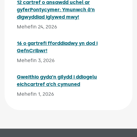
12 cartref o ansawdd uchel ar
gyferPontycymer: Ymunwch â’n
digwyddiad iglywed mwy!
Published on:
Mehefin 24, 2026
16 o gartrefi fforddiadwy yn dod i
GefnCribwr!
Published on:
Mehefin 3, 2026
Gweithio gyda’n gilydd i ddiogelu
eichcartref a’ch cymuned
Published on:
Mehefin 1, 2026