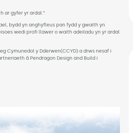
 ar gyfer yr ardal.”
wael, bydd yn anghyfleus pan fydd y gwaith yn
soes wedi profi llawer o waith adeiladu yn yr ardal
 Coleg Cymunedol y Dderwen(CCYD) a drws nesaf i
neriaeth â Pendragon Design and Build i