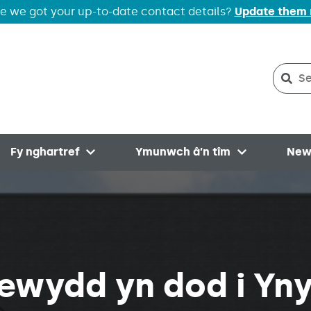
e we got your up-to-date contact details?
Update them
Sear
Sea
Fy nghartref
Ymunwch â’n tîm
New
menu
Open menu
Open menu
 newydd yn dod i Y