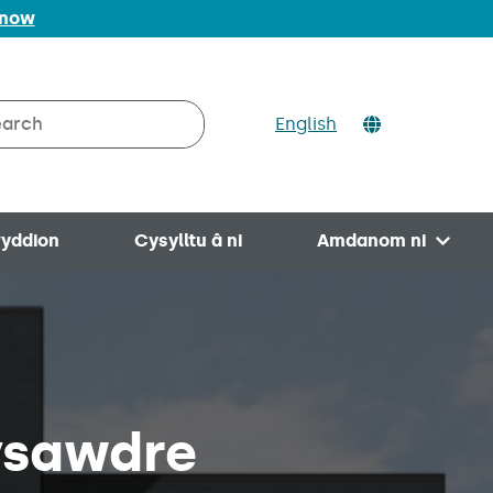
 now
ch
English
rch on Valleys to Coast
yddion
Cysylltu â ni
Amdanom ni
Open 
nysawdre