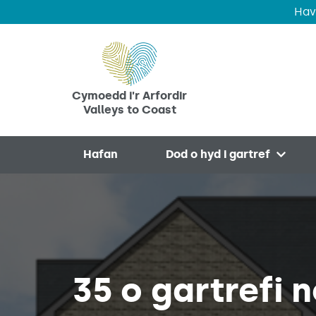
Hav
Skip to main content
Cymoedd i'r Arfordir
Valleys to Coast
Hafan
Dod o hyd i gartref
Open 
35 o gartrefi