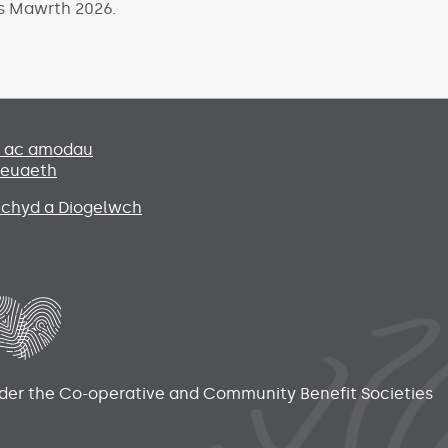
is Mawrth 2026.
Social media lin
u ac amodau
leuaeth
Iechyd a Diogelwch
nder the Co-operative and Community Benefit Societies