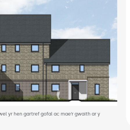
l yr hen gartref gofal ac mae’r gwaith ar y