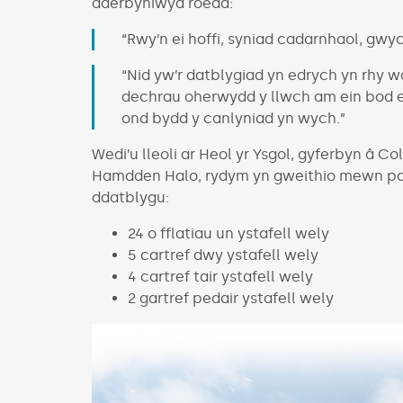
dderbyniwyd roedd:
“Rwy’n ei hoffi, syniad cadarnhaol, gwych
“Nid yw’r datblygiad yn edrych yn rhy 
dechrau oherwydd y llwch am ein bod ei
ond bydd y canlyniad yn wych.”
Wedi’u lleoli ar Heol yr Ysgol, gyferbyn â
Hamdden Halo, rydym yn gweithio mewn part
ddatblygu:
24 o fflatiau un ystafell wely
5 cartref dwy ystafell wely
4 cartref tair ystafell wely
2 gartref pedair ystafell wely