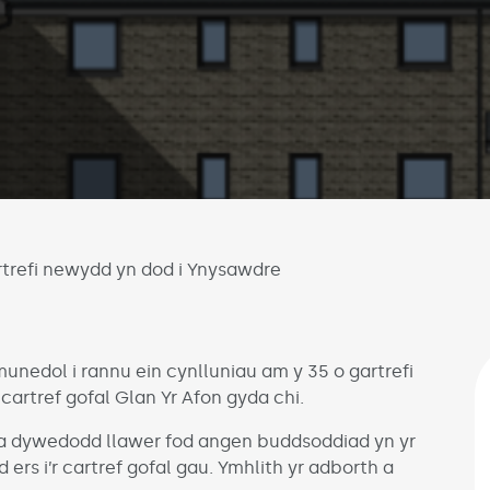
rtrefi newydd yn dod i Ynysawdre
nedol i rannu ein cynlluniau am y 35 o gartrefi
artref gofal Glan Yr Afon gyda chi.
a dywedodd llawer fod angen buddsoddiad yn yr
ers i’r cartref gofal gau. Ymhlith yr adborth a