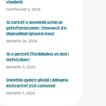
chadwtir
Published on:
Gorffennaf 6, 2026
12 cartref o ansawdd uchel ar
gyferPontycymer: Ymunwch â’n
digwyddiad iglywed mwy!
Published on:
Mehefin 24, 2026
16 o gartrefi fforddiadwy yn dod i
GefnCribwr!
Published on:
Mehefin 3, 2026
Gweithio gyda’n gilydd i ddiogelu
eichcartref a’ch cymuned
Published on:
Mehefin 1, 2026