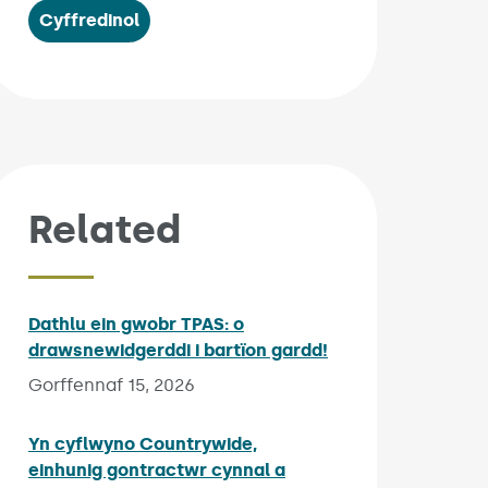
Cyffredinol
Related
Dathlu ein gwobr TPAS: o
drawsnewidgerddi i bartïon gardd!
Published on:
Gorffennaf 15, 2026
Yn cyflwyno Countrywide,
einhunig gontractwr cynnal a