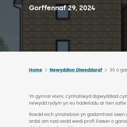
Published on:
Gorffennaf 29, 2024
Home
Newyddion Diweddaraf
35 o ga
Yn gynnar eleni, cynhaliwyd digwyddiad cymu
newydd rydym yn eu hadeiladu ar hen safle c
Roedd eich ymatebion yn gadarnhaol iawn 
ardal am nad oedd wedi profl llawer o gariad 