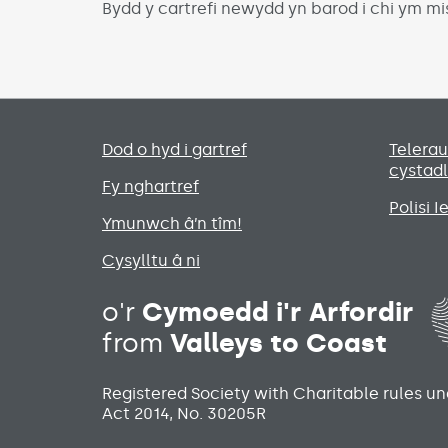
Bydd y cartrefi newydd yn barod i chi ym m
Primary footer menu
Dod o hyd i gartref
Telera
cystad
Fy nghartref
Polisi 
Ymunwch â’n tîm!
Cysylltu â ni
o'r
Cymoedd i'r Arfordir
from
Valleys to Coast
Registered Society with Charitable rules u
Act 2014, No. 30205R