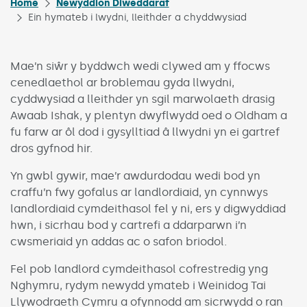
Home
Newyddion Diweddaraf
Ein hymateb i lwydni, lleithder a chyddwysiad
Mae’n siŵr y byddwch wedi clywed am y ffocws
cenedlaethol ar broblemau gyda llwydni,
cyddwysiad a lleithder yn sgil marwolaeth drasig
Awaab Ishak, y plentyn dwyflwydd oed o Oldham a
fu farw ar ôl dod i gysylltiad â llwydni yn ei gartref
dros gyfnod hir.
Yn gwbl gywir, mae’r awdurdodau wedi bod yn
craffu’n fwy gofalus ar landlordiaid, yn cynnwys
landlordiaid cymdeithasol fel y ni, ers y digwyddiad
hwn, i sicrhau bod y cartrefi a ddarparwn i’n
cwsmeriaid yn addas ac o safon briodol.
Fel pob landlord cymdeithasol cofrestredig yng
Nghymru, rydym newydd ymateb i Weinidog Tai
Llywodraeth Cymru a ofynnodd am sicrwydd o ran