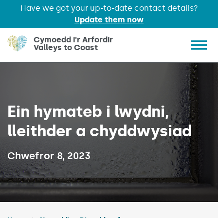
Have we got your up-to-date contact details?
Update them now
Skip to main content
Cymoedd i'r Arfordir
Valleys to Coast
Show 
Ein hymateb i lwydni,
lleithder a chyddwysiad
Published on:
Chwefror 8, 2023