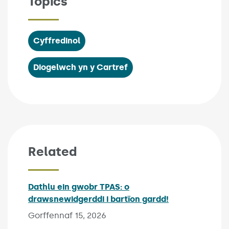
Topics
Cyffredinol
Diogelwch yn y Cartref
Related
Dathlu ein gwobr TPAS: o
drawsnewidgerddi i bartïon gardd!
Published on:
Gorffennaf 15, 2026