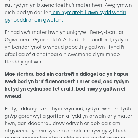
sut rydym yn blaenoriaethu’r mater hwn. Awgrymwn
eich bod yn darllen
ein hymateb llawn sydd wedi’i
gyhoeddi ar ein gwefan.
Er nad yw’r mater hwn yn unigryw i Ben-y-bont ar
Ogwr, neu i Gymoedd i’r Arfordir fel landlord, rydym
yn benderfynol o wneud popeth y gallwn i fynd i’r
afael ag ef a chefnogi ein cwsmeriaid ym mhob
ffordd y gallwn.
Mae sicrhau bod ein cartrefi’n ddiogel ac yn hapus
wedi bod yn brif flaenoriaeth i ni erioed, ond rydym
hefyd yn cydnabod fel eraill, bod mwy y gallwn ei
wneud.
Felly, i ddangos ein hymrwymiad, rydym wedi sefydlu
grŵp gorchwyl a gorffen a fydd yn arwain ar y mater
hwn, gan ddechrau drwy edrych ar bob cais am
atgyweirio yn ein system a nodi unrhyw gysylltiadau