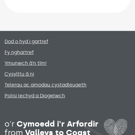
Primary footer menu
Dod o hyd i gartref
Fy nghartref
Ymunwch â’n tîm!
Cysylltu â ni
Telerau ac amodau cystadleuaeth
Polisi Iechyd a Diogelwch
Social media links menu
o'r
Cymoedd i'r Arfordir
from
Valleys to Coast