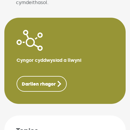
cymdeithasol.
Cyngor cyddwysiad a llwyni
(Link opens in new 
Darllen rhagor