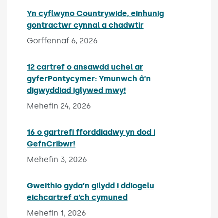
Yn cyflwyno Countrywide, einhunig
gontractwr cynnal a chadwtir
Published on:
Gorffennaf 6, 2026
12 cartref o ansawdd uchel ar
gyferPontycymer: Ymunwch â’n
digwyddiad iglywed mwy!
Published on:
Mehefin 24, 2026
16 o gartrefi fforddiadwy yn dod i
GefnCribwr!
Published on:
Mehefin 3, 2026
Gweithio gyda’n gilydd i ddiogelu
eichcartref a’ch cymuned
Published on:
Mehefin 1, 2026