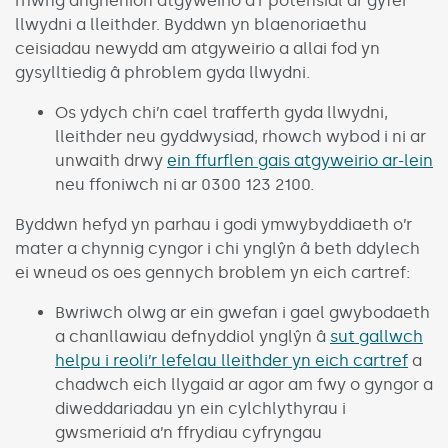
rhwng anghenion atgyweirio a’r potensial ar gyfer
llwydni a lleithder. Byddwn yn blaenoriaethu
ceisiadau newydd am atgyweirio a allai fod yn
gysylltiedig â phroblem gyda llwydni.
Os ydych chi’n cael trafferth gyda llwydni,
lleithder neu gyddwysiad, rhowch wybod i ni ar
unwaith drwy
ein ffurflen gais atgyweirio ar-lein
neu ffoniwch ni ar 0300 123 2100.
Byddwn hefyd yn parhau i godi ymwybyddiaeth o’r
mater a chynnig cyngor i chi ynglŷn â beth ddylech
ei wneud os oes gennych broblem yn eich cartref:
Bwriwch olwg ar ein gwefan i gael gwybodaeth
a chanllawiau defnyddiol ynglŷn â
sut gallwch
helpu i reoli’r lefelau lleithder yn eich cartref
a
chadwch eich llygaid ar agor am fwy o gyngor a
diweddariadau yn ein cylchlythyrau i
gwsmeriaid a’n ffrydiau cyfryngau