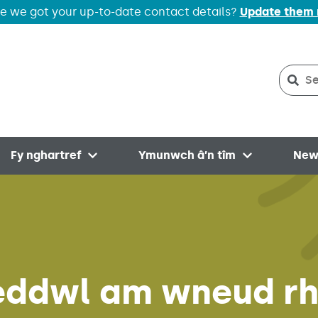
e we got your up-to-date contact details?
Update them
Sear
Sea
Fy nghartref
Ymunwch â’n tîm
New
menu
Open menu
Open menu
eddwl am wneud r