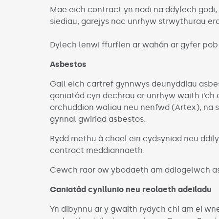
Mae eich contract yn nodi na ddylech godi
siediau, garejys nac unrhyw strwythurau era
Dylech lenwi ffurflen ar wahân ar gyfer pob
Asbestos
Gall eich cartref gynnwys deunyddiau asbesto
ganiatâd cyn dechrau ar unrhyw waith i’ch eid
orchuddion waliau neu nenfwd (Artex), na sym
gynnal gwiriad asbestos.
Bydd methu â chael ein cydsyniad neu ddily
contract meddiannaeth.
Cewch raor ow ybodaeth am ddiogelwch a
Caniatâd cynllunio neu reolaeth adeiladu
Yn dibynnu ar y gwaith rydych chi am ei wn