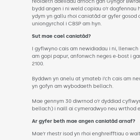
reolaeth adeiladu arnoch gan Gyngor Bwrdeis
bydd angen i ni weld copïau o’r dogfennau hy
ydym yn gallu rhoi caniatâd ar gyfer gosod 
uniongyrchol i CBSP am hyn.
Sut mae cael caniatâd?
I gyflwyno cais am newidiadau i ni, llenwch e
am gopi papur, anfonwch neges e-bost i ga
2100.
Byddwn yn anelu at ymateb i’ch cais am ne
yn gofyn am wybodaeth bellach.
Mae gennym 30 diwrnod o’r dyddiad cyflwy
bellach) i naill ai cymeradwyo neu wrthod e
Ar gyfer beth mae angen caniatâd arnaf?
Mae’r rhestr isod yn rhoi enghreifftiau o wa