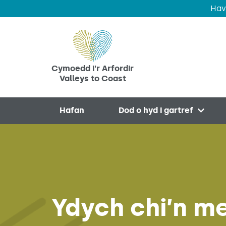
Hav
Skip to main content
Cymoedd i'r Arfordir
Valleys to Coast
Hafan
Dod o hyd i gartref
Open 
Ydych chi’n m