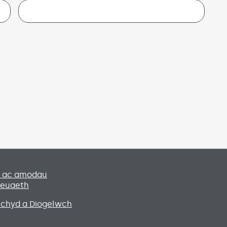
Social media lin
u ac amodau
leuaeth
Iechyd a Diogelwch