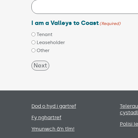
I am a Valleys to Coast
(Required)
Tenant
Leaseholder
Other
Primary footer menu
Dod o hyd i gartref
Telera
cystad
Fy nghartref
Polisi 
Ymunwch â’n tîm!