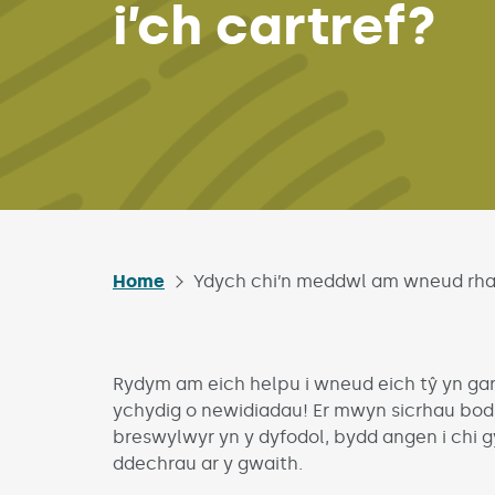
i’ch cartref?
Home
Ydych chi’n meddwl am wneud rhai
Rydym am eich helpu i wneud eich tŷ yn ga
ychydig o newidiadau! Er mwyn sicrhau bod ei
breswylwyr yn y dyfodol, bydd angen i chi 
ddechrau ar y gwaith.