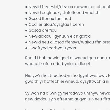
● Newid ffenestri/drysau mewnol ac allano
● Newid ceginau/ystafelloedd ymolchi
● Gosod lloriau laminad
● Codi erialau/dysglau lloeren
● Gosod dreifiau
● Newidiadau i gynllun eich gardd
● Newid neu ailosod ffensys/waliau ffin pr
● Gwefrydd cerbyd trydan
Rhaid i bob newid gael ei wneud gan gontrac
wneud i safon dderbyniol a diogel.
Nid yw’r rhestr uchod yn hollgynhwysfawr, 
gwaith yr hoffech ei wneud, cysylltwch â n
Sylwch na allwn gymeradwyo unrhyw newidia
newidiadau sy’n effeithio ar gynllun neu ffr