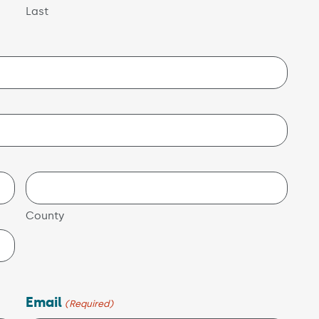
Last
County
Email
(Required)