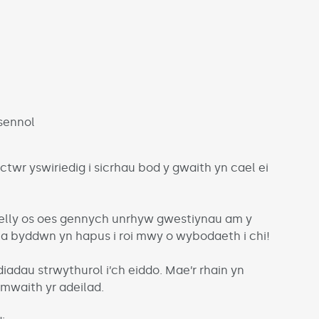
l
esennol
twr yswiriedig i sicrhau bod y gwaith yn cael ei
felly os oes gennych unrhyw gwestiynau am y
i a byddwn yn hapus i roi mwy o wybodaeth i chi!
dau strwythurol i’ch eiddo. Mae’r rhain yn
amwaith yr adeilad.