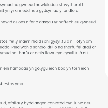
, symud na gwneud newidiadau strwythurol i
ill yn yr annedd heb gydsyniad y landlord.
 newid os oes nifer o dasgau yr hoffech eu gwneud.
s, felly mae’n rhaid i chi gysylltu â ni i ofyn am
do. Peidiwch â sandio, drilio na tharfu fel arall ar
ud na tharfu ar deils llawr cyn cysylltu â ni i
n ein hamodau yn golygu eich bod yn torri eich
sbestos yma.
eud, efallai y bydd angen caniatâd cynllunio neu