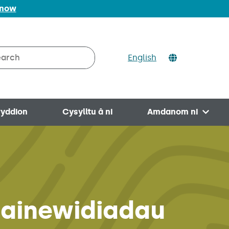
 now
ch
English
rch on Valleys to Coast
yddion
Cysylltu â ni
Amdanom ni
Open 
hainewidiadau