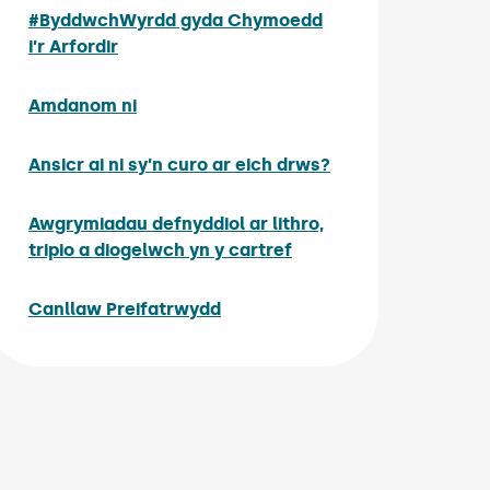
#ByddwchWyrdd gyda Chymoedd
i’r Arfordir
Amdanom ni
Ansicr ai ni sy’n curo ar eich drws?
Awgrymiadau defnyddiol ar lithro,
tripio a diogelwch yn y cartref
Canllaw Preifatrwydd