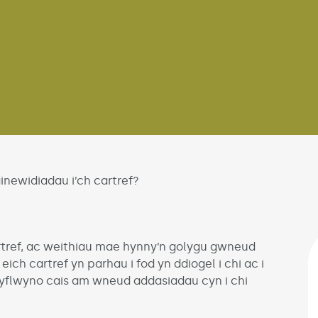
newidiadau i’ch cartref?
rtref, ac weithiau mae hynny’n golygu gwneud
ch cartref yn parhau i fod yn ddiogel i chi ac i
gyflwyno cais am wneud addasiadau cyn i chi