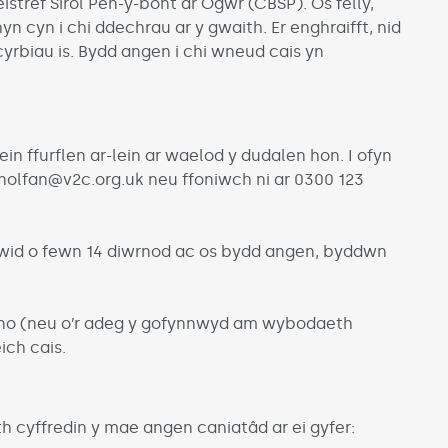
tref Sirol Pen-y-bont ar Ogwr (CBSP). Os felly,
n cyn i chi ddechrau ar y gwaith. Er enghraifft, nid
cyrbiau is. Bydd angen i chi wneud cais yn
in ffurflen ar-lein ar waelod y dudalen hon. I ofyn
nolfan@v2c.org.uk neu ffoniwch ni ar 0300 123
wid o fewn 14 diwrnod ac os bydd angen, byddwn
no (neu o’r adeg y gofynnwyd am wybodaeth
ich cais.
ith cyffredin y mae angen caniatâd ar ei gyfer: