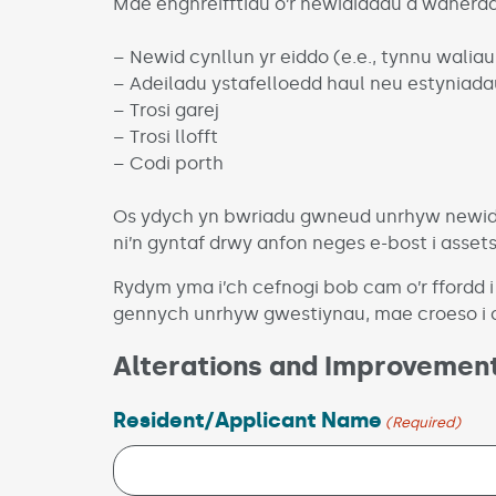
Mae enghreifftiau o’r newidiadau a waherdd
– Newid cynllun yr eiddo (e.e., tynnu waliau
– Adeiladu ystafelloedd haul neu estyniada
– Trosi garej
– Trosi llofft
– Codi porth
Os ydych yn bwriadu gwneud unrhyw newidiad
ni’n gyntaf drwy anfon neges e-bost i asset
Rydym yma i’ch cefnogi bob cam o’r ffordd i
gennych unrhyw gwestiynau, mae croeso i ch
Alterations and Improvemen
Resident/Applicant Name
(Required)