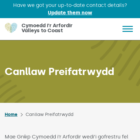
Have we got your up-to-date contact details?
Update them now
Skip to main content
Cymoedd i'r Arfordir
Valleys to Coast
Show 
Canllaw Preifatrwydd
Home
Canllaw Preifatrwydd
Mae Grŵp Cymoedd i’r Arfordir wedi’i gofrestru fel