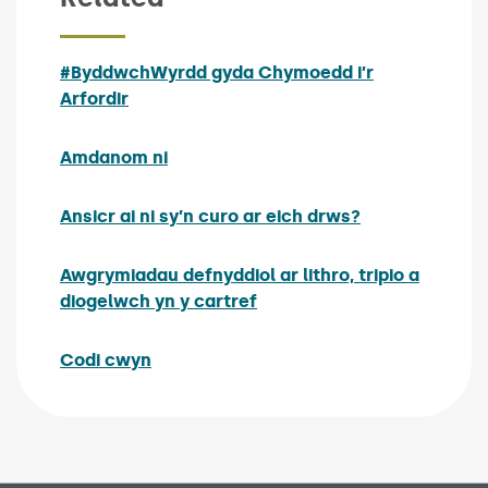
#ByddwchWyrdd gyda Chymoedd i’r
Arfordir
Amdanom ni
Ansicr ai ni sy’n curo ar eich drws?
Awgrymiadau defnyddiol ar lithro, tripio a
diogelwch yn y cartref
Codi cwyn