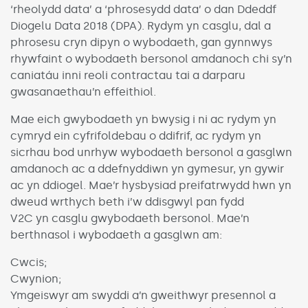
‘rheolydd data’ a ‘phrosesydd data’ o dan Ddeddf
Diogelu Data 2018 (DPA). Rydym yn casglu, dal a
phrosesu cryn dipyn o wybodaeth, gan gynnwys
rhywfaint o wybodaeth bersonol amdanoch chi sy’n
caniatáu inni reoli contractau tai a darparu
gwasanaethau’n effeithiol.
Mae eich gwybodaeth yn bwysig i ni ac rydym yn
cymryd ein cyfrifoldebau o ddifrif, ac rydym yn
sicrhau bod unrhyw wybodaeth bersonol a gasglwn
amdanoch ac a ddefnyddiwn yn gymesur, yn gywir
ac yn ddiogel. Mae’r hysbysiad preifatrwydd hwn yn
dweud wrthych beth i’w ddisgwyl pan fydd
V2C yn casglu gwybodaeth bersonol. Mae’n
berthnasol i wybodaeth a gasglwn am:
Cwcis;
Cwynion;
Ymgeiswyr am swyddi a’n gweithwyr presennol a