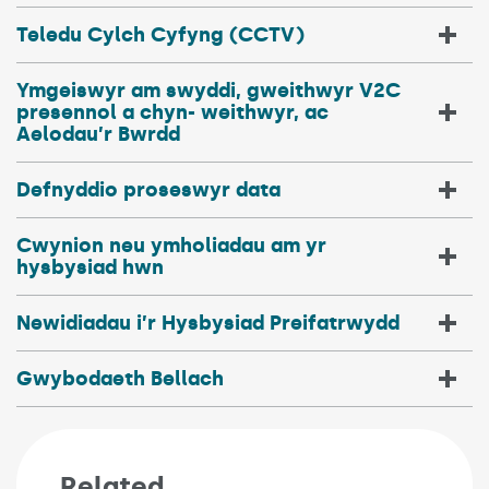
Teledu Cylch Cyfyng (CCTV)
Ymgeiswyr am swyddi, gweithwyr V2C
presennol a chyn- weithwyr, ac
Aelodau’r Bwrdd
Defnyddio proseswyr data
Cwynion neu ymholiadau am yr
hysbysiad hwn
Newidiadau i’r Hysbysiad Preifatrwydd
Gwybodaeth Bellach
Related