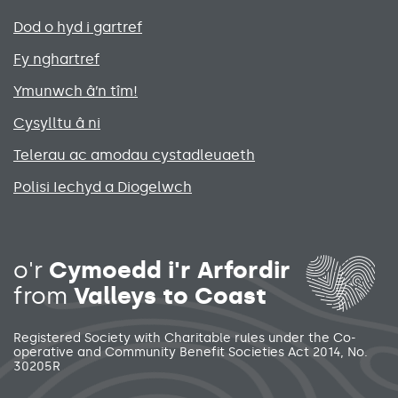
Primary footer menu
Dod o hyd i gartref
Fy nghartref
Ymunwch â’n tîm!
Cysylltu â ni
Telerau ac amodau cystadleuaeth
Polisi Iechyd a Diogelwch
Social media links menu
o'r
Cymoedd i'r Arfordir
from
Valleys to Coast
Registered Society with Charitable rules under the Co-
operative and Community Benefit Societies Act 2014, No.
30205R