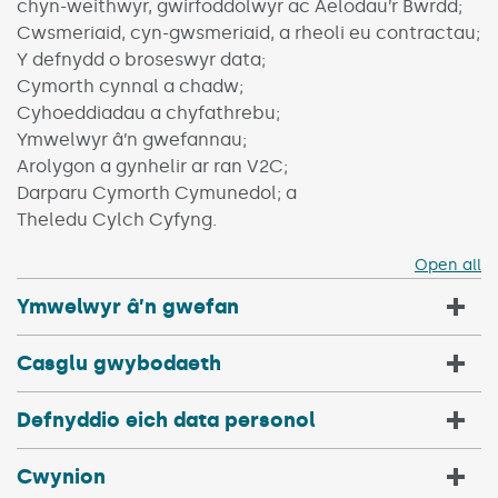
chyn-weithwyr, gwirfoddolwyr ac Aelodau’r Bwrdd;
Cwsmeriaid, cyn-gwsmeriaid, a rheoli eu contractau;
Y defnydd o broseswyr data;
Cymorth cynnal a chadw;
Cyhoeddiadau a chyfathrebu;
Ymwelwyr â’n gwefannau;
Arolygon a gynhelir ar ran V2C;
Darparu Cymorth Cymunedol; a
Theledu Cylch Cyfyng.
Open all
Ymwelwyr â’n gwefan
Casglu gwybodaeth
Defnyddio eich data personol
Cwynion