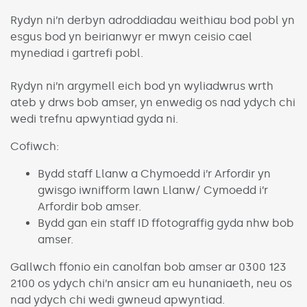
Rydyn ni’n derbyn adroddiadau weithiau bod pobl yn
esgus bod yn beirianwyr er mwyn ceisio cael
mynediad i gartrefi pobl.
Rydyn ni’n argymell eich bod yn wyliadwrus wrth
ateb y drws bob amser, yn enwedig os nad ydych chi
wedi trefnu apwyntiad gyda ni.
Cofiwch:
Bydd staff Llanw a Chymoedd i’r Arfordir yn
gwisgo iwnifform lawn Llanw/ Cymoedd i’r
Arfordir bob amser.
Bydd gan ein staff ID ffotograffig gyda nhw bob
amser.
Gallwch ffonio ein canolfan bob amser ar 0300 123
2100 os ydych chi’n ansicr am eu hunaniaeth, neu os
nad ydych chi wedi gwneud apwyntiad.