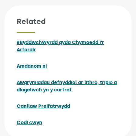
Related
#ByddwchWyrdd gyda Chymoedd i’r
Arfordir
Amdanom ni
Awgrymiadau defnyddiol ar lithro, tripio a
diogelwch yn y cartref
Canllaw Preifatrwydd
Codi cwyn