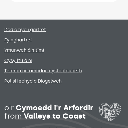
Primary footer menu
Dod o hyd i gartref
Fy nghartref
Ymunwch â’n tîm!
Cysylltu â ni
Telerau ac amodau cystadleuaeth
Polisi Iechyd a Diogelwch
Social media links menu
o'r
Cymoedd i'r Arfordir
from
Valleys to Coast