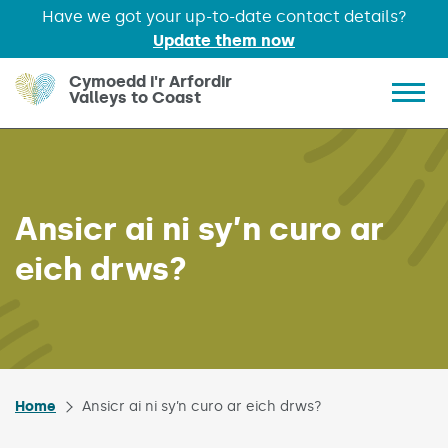
Have we got your up-to-date contact details?
Update them now
Skip to main content
Cymoedd i'r Arfordir
Valleys to Coast
Show 
Ansicr ai ni sy’n curo ar
eich drws?
Home
Ansicr ai ni sy’n curo ar eich drws?