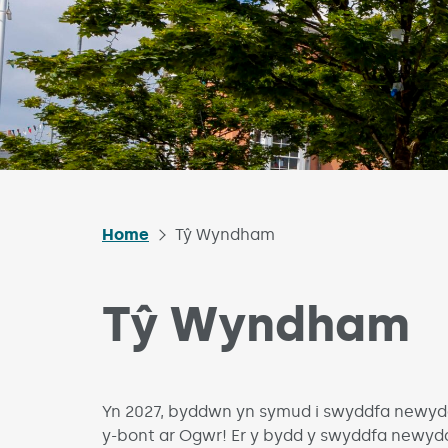
Home
Tŷ Wyndham
Tŷ Wyndham
Yn 2027, byddwn yn symud i swyddfa newyd
y-bont ar Ogwr! Er y bydd y swyddfa newydd