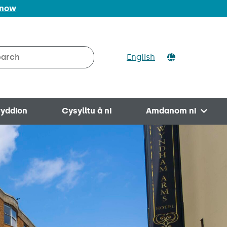
 now
ch
English
rch on Valleys to Coast
yddion
Cysylltu â ni
Amdanom ni
Open 