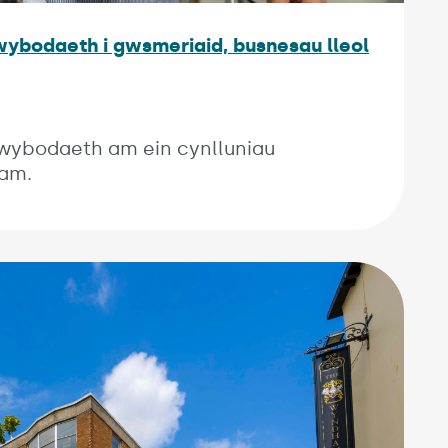
wybodaeth i gwsmeriaid, busnesau lleol
wybodaeth am ein cynlluniau
ham.