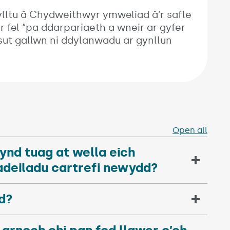
lltu â Chydweithwyr ymweliad â’r safle
fel “pa ddarpariaeth a wneir ar gyfer
sut gallwn ni ddylanwadu ar gynllun
Open all
ynd tuag at wella eich
deiladu cartrefi newydd?
ud?