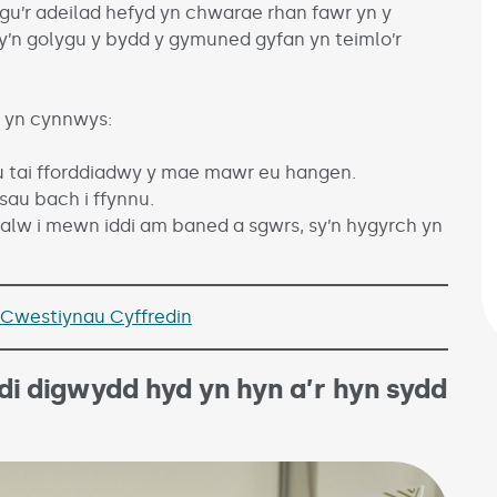
gu’r adeilad hefyd yn chwarae rhan fawr yn y
y’n golygu y bydd y gymuned gyfan yn teimlo’r
d yn cynnwys:
ru tai fforddiadwy y mae mawr eu hangen.
au bach i ffynnu.
alw i mewn iddi am baned a sgwrs, sy’n hygyrch yn
Cwestiynau Cyffredin
di digwydd hyd yn hyn a’r hyn sydd