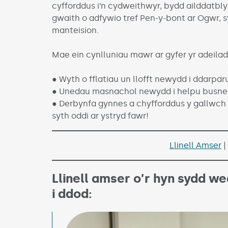
cyfforddus i’n cydweithwyr, bydd ailddatbly
gwaith o adfywio tref Pen-y-bont ar Ogwr, s
manteision.
Mae ein cynlluniau mawr ar gyfer yr adeila
● Wyth o fflatiau un llofft newydd i ddarpa
● Unedau masnachol newydd i helpu busnes
● Derbynfa gynnes a chyfforddus y gallwch 
syth oddi ar ystryd fawr!
Llinell Amser
|
Llinell amser o’r hyn sydd we
i ddod: