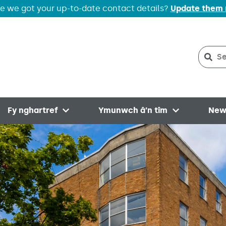
e we got your up-to-date contact details?
Update them
Sear
Sea
Fy nghartref
Ymunwch â’n tîm
New
menu
Open menu
Open menu