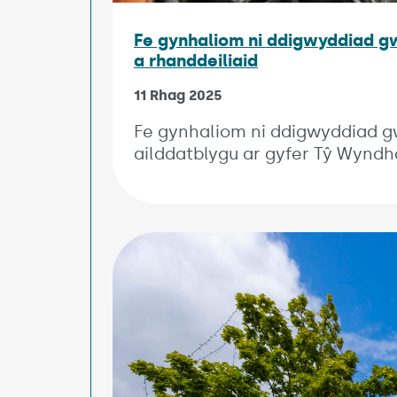
Fe gynhaliom ni ddigwyddiad g
a rhanddeiliaid
11 Rhag 2025
Fe gynhaliom ni ddigwyddiad g
ailddatblygu ar gyfer Tŷ Wynd