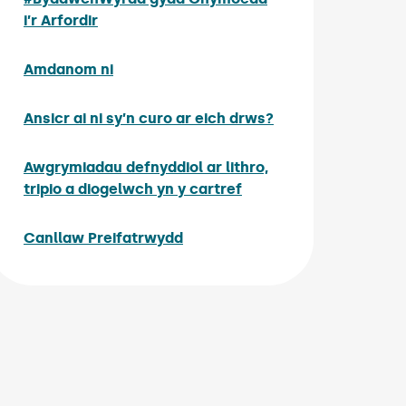
i’r Arfordir
Amdanom ni
Ansicr ai ni sy’n curo ar eich drws?
Awgrymiadau defnyddiol ar lithro,
tripio a diogelwch yn y cartref
Canllaw Preifatrwydd