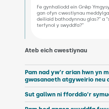
Fe gynhaliodd ein Grŵp Ymgysy
gan ofyn cwestiynau meddylgar 
deiliaid bathodynnau glas?” a “
terfynol y swyddfa?”
Ateb eich cwestiynau
Pam nad yw’r arian hwn yn m
gwasanaeth atgyweirio neu a
Sut gallwn ni fforddio’r sym