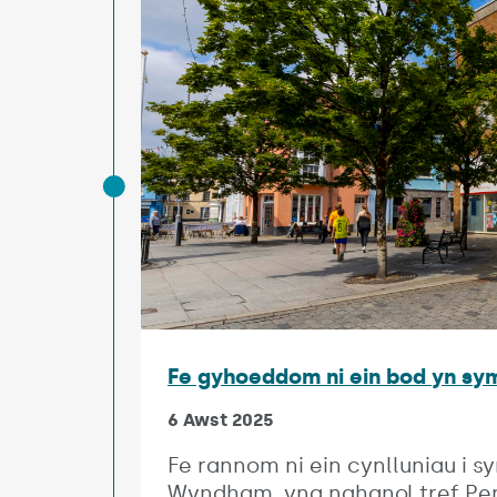
Fe gyhoeddom ni ein bod yn sy
6 Awst 2025
Fe rannom ni ein cynlluniau i 
Wyndham, yng nghanol tref Pe