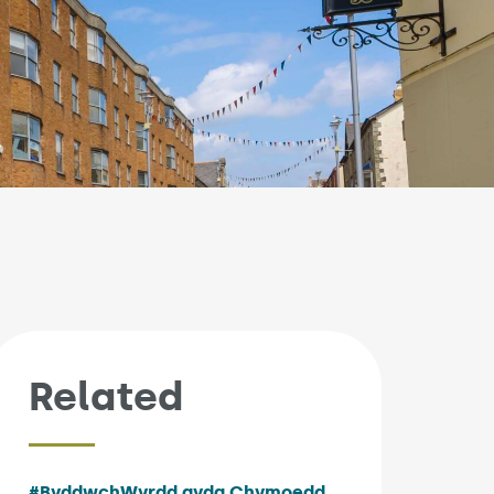
Related
#ByddwchWyrdd gyda Chymoedd