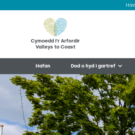
Hav
Skip to main content
Cymoedd i'r Arfordir
Valleys to Coast
Hafan
Dod o hyd i gartref
Open 