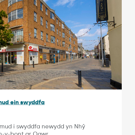
mud ein swyddfa
symud i swyddfa newydd yn Nhŷ
n-y-bont ar Ogwr.