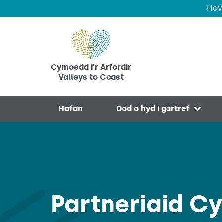
Hav
Skip to main content
Cymoedd i'r Arfordir
Valleys to Coast
Hafan
Dod o hyd i gartref
Open 
Partneriaid C