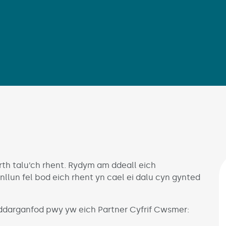
rth talu’ch rhent. Rydym am ddeall eich
nllun fel bod eich rhent yn cael ei dalu cyn gynted
 ddarganfod pwy yw eich Partner Cyfrif Cwsmer: