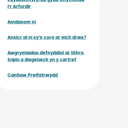
i’r Arfordir
Amdanom ni
Ansicr ai ni sy’n curo ar eich drws?
Awgrymiadau defnyddiol ar lithro,
tripio a diogelwch yn y cartref
Canllaw Preifatrwydd