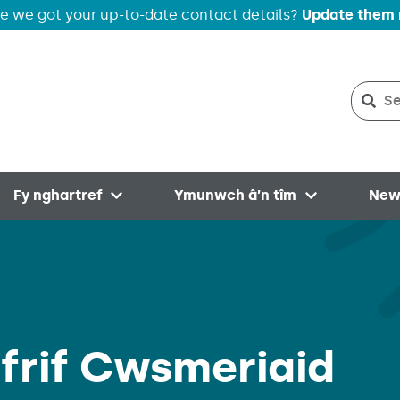
e we got your up-to-date contact details?
Update them
Sear
Sea
Fy nghartref
Ymunwch â’n tîm
New
menu
Open menu
Open menu
yfrif Cwsmeriaid