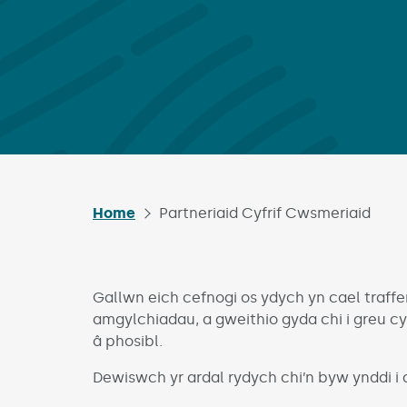
Home
Partneriaid Cyfrif Cwsmeriaid
Gallwn eich cefnogi os ydych yn cael traffe
amgylchiadau, a gweithio gyda chi i greu cy
â phosibl.
Dewiswch yr ardal rydych chi’n byw ynddi i