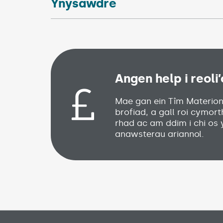
Ynysawdre
Angen help i reoli
Mae gan ein Tîm Materion
brofiad, a gall roi cymort
rhad ac am ddim i chi os 
anawsterau ariannol.