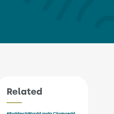
Related
#ByddwchWyrdd gyda Chymoedd