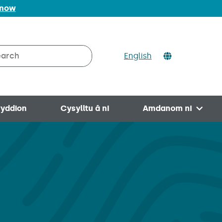
 now
ch
English
rch on Valleys to Coast
yddion
Cysylltu â ni
Amdanom ni
Open 