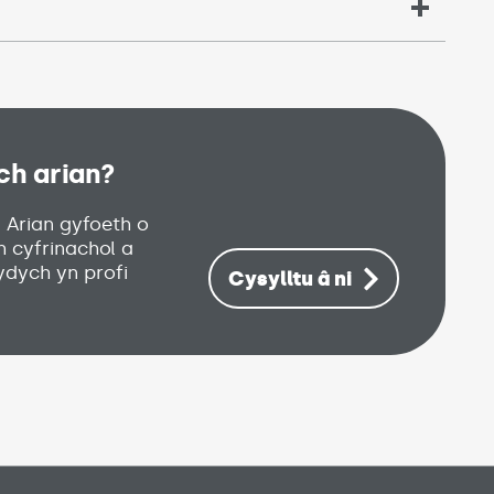
’ch arian?
(Link opens in new window)
 Arian gyfoeth o
h cyfrinachol a
ydych yn profi
Cysylltu â ni