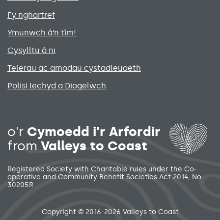
Fy nghartref
Ymunwch â’n tîm!
Cysylltu â ni
Telerau ac amodau cystadleuaeth
Polisi Iechyd a Diogelwch
Social media links menu
o'r
Cymoedd i'r Arfordir
from
Valleys to Coast
Registered Society with Charitable rules under the Co-
operative and Community Benefit Societies Act 2014, No.
30205R
Secondary footer menu
Copyright © 2016-2026 Valleys to Coast