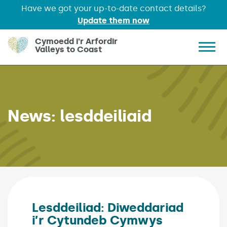
Have we got your up-to-date contact details?
Update them now
Skip to main content
Cymoedd i'r Arfordir
Valleys to Coast
Show 
News:
lesddeiliaid
Lesddeiliad: Diweddariad
i’r Cytundeb Cymwys