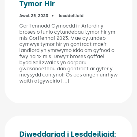
Tymor Hir
Published on:
Awst 25, 2023
In the categories:
lesddeiliaid
Gorffennodd Cymoedd i’r Arfordir y
broses o lunio cytundebau tymor hir ym
mis Gorffennaf 2023. Mae cytundeb
cymwys tymor hir yn gontract mae’r
landlord yn ymrwymo iddo am gyfnod o
fwy na 12 mis. Drwy’r broses gaffael
bydd Sell2Wales yn darparu
gwasanaethau dan gontract ar gyfer y
meysydd canlynol: Os oes angen unrhyw
waith atgyweirio […]
Diweddariad i Lesddeiliaid: