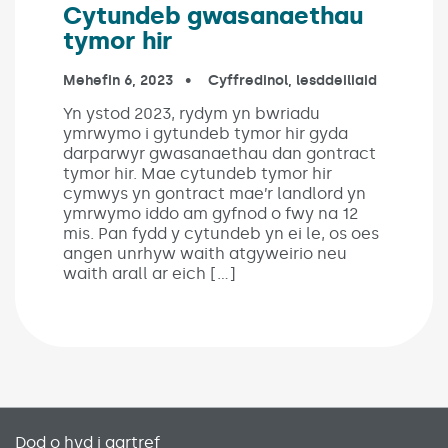
Cytundeb gwasanaethau
tymor hir
Published on:
Mehefin 6, 2023
In the categories:
Cyffredinol
,
lesddeiliaid
Yn ystod 2023, rydym yn bwriadu
ymrwymo i gytundeb tymor hir gyda
darparwyr gwasanaethau dan gontract
tymor hir. Mae cytundeb tymor hir
cymwys yn gontract mae’r landlord yn
ymrwymo iddo am gyfnod o fwy na 12
mis. Pan fydd y cytundeb yn ei le, os oes
angen unrhyw waith atgyweirio neu
waith arall ar eich […]
Primary footer menu
Dod o hyd i gartref