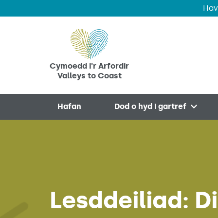
Hav
Skip to main content
Cymoedd i'r Arfordir
Valleys to Coast
Hafan
Dod o hyd i gartref
Open 
Lesddeiliad: 