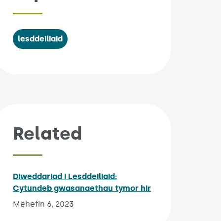
lesddeiliaid
Related
Diweddariad i Lesddeiliaid:
Cytundeb gwasanaethau tymor hir
Published on:
Mehefin 6, 2023