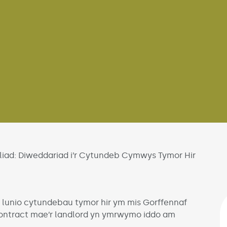
liad: Diweddariad i’r Cytundeb Cymwys Tymor Hir
o lunio cytundebau tymor hir ym mis Gorffennaf
ontract mae’r landlord yn ymrwymo iddo am