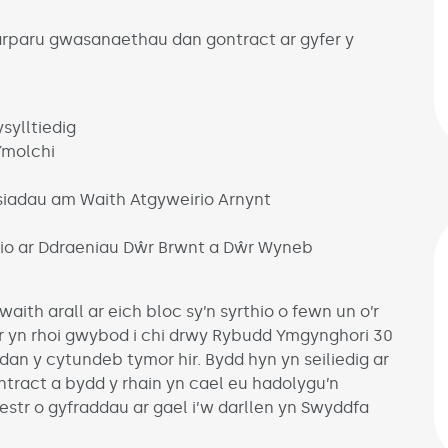
arparu gwasanaethau dan gontract ar gyfer y
sylltiedig
Ymolchi
siadau am Waith Atgyweirio Arnynt
rio ar Ddraeniau Dŵr Brwnt a Dŵr Wyneb
ith arall ar eich bloc sy’n syrthio o fewn un o’r
r yn rhoi gwybod i chi drwy Rybudd Ymgynghori 30
an y cytundeb tymor hir. Bydd hyn yn seiliedig ar
ontract a bydd y rhain yn cael eu hadolygu’n
estr o gyfraddau ar gael i’w darllen yn Swyddfa