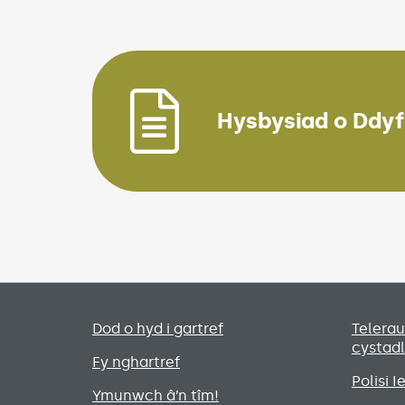
Hysbysiad o Ddy
Primary footer menu
Dod o hyd i gartref
Telera
cystad
Fy nghartref
Polisi 
Ymunwch â’n tîm!