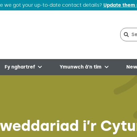
e we got your up-to-date contact details?
Update them
Sear
Sea
Fy nghartref
Ymunwch â’n tîm
New
menu
Open menu
Open menu
Diweddariad i’r C