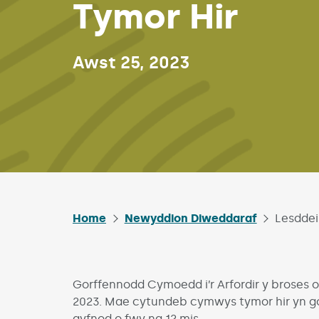
Tymor Hir
Published on:
Awst 25, 2023
Home
Newyddion Diweddaraf
Lesddei
Gorffennodd Cymoedd i’r Arfordir y broses 
2023. Mae cytundeb cymwys tymor hir yn g
gyfnod o fwy na 12 mis.