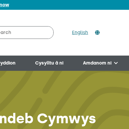
 now
ch
English
rch on Valleys to Coast
yddion
Cysylltu â ni
Amdanom ni
Open 
ytundeb Cymwys