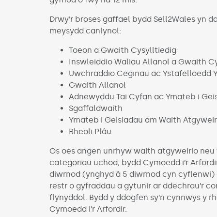
Drwy’r broses gaffael bydd Sell2Wales yn d
meysydd canlynol:
Toeon a Gwaith Cysylltiedig
Inswleiddio Waliau Allanol a Gwaith Cy
Uwchraddio Ceginau ac Ystafelloedd 
Gwaith Allanol
Adnewyddu Tai Cyfan ac Ymateb i Gei
Sgaffaldwaith
Ymateb i Geisiadau am Waith Atgywei
Rheoli Plâu
Os oes angen unrhyw waith atgyweirio neu wa
categorïau uchod, bydd Cymoedd i’r Arfordi
diwrnod (ynghyd â 5 diwrnod cyn cyflenwi) d
restr o gyfraddau a gytunir ar ddechrau’r c
flynyddol. Bydd y ddogfen sy’n cynnwys y rh
Cymoedd i’r Arfordir.