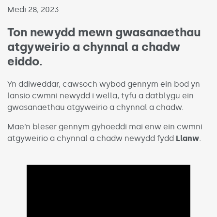
Published on:
Medi 28, 2023
Ton newydd mewn gwasanaethau
atgyweirio a chynnal a chadw
eiddo.
Yn ddiweddar, cawsoch wybod gennym ein bod yn
lansio cwmni newydd i wella, tyfu a datblygu ein
gwasanaethau atgyweirio a chynnal a chadw.
Mae’n bleser gennym gyhoeddi mai enw ein cwmni
atgyweirio a chynnal a chadw newydd fydd
Llanw
.