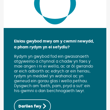
Eisiau gwybod mwy am y cwmni newydd,
a pham rydym yn ei sefydlu?
(Link opens in new 
Rydym yn gwybod fod ein gwasanaeth
atgyweirio a chynnal a chadw yn faes y
mae angen i ni ei wella, ac ar ôl gwrando
ar eich adborth ac edrych ar ein heriau,
rydym yn meddwl yn wahanol ac yn
gwneud ein gorau glas i wella pethau.
Dysgwch am ‘beth, pam, pryd a sut’ ein
his-gwmni o dan berchnogaeth lwyr.
Darllen fwy