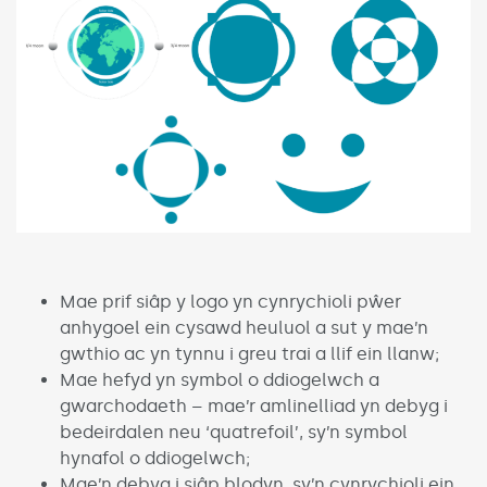
Mae prif siâp y logo yn cynrychioli pŵer
anhygoel ein cysawd heuluol a sut y mae’n
gwthio ac yn tynnu i greu trai a llif ein llanw;
Mae hefyd yn symbol o ddiogelwch a
gwarchodaeth – mae’r amlinelliad yn debyg i
bedeirdalen neu ‘quatrefoil’, sy’n symbol
hynafol o ddiogelwch;
Mae’n debyg i siâp blodyn, sy’n cynrychioli ein