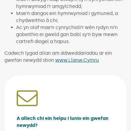
hymrwymiad i’r amgylchedd;
Mae’n dangos ein hymrwymiad i gymuned, a
chydweithio â chi;
Ac yn olaf mae’n cynrychioli’r wên rydyn ni’n
gobeithio ei gweld gan bobl sy’n byw mewn
cartrefi diogel a hapus.
Cadwch lygad allan am ddiweddariadau ar ein
gwefan newydd sbon
www.Llanw.Cymru
A allech chi ein helpu i lunio ein gwefan
newydd?
(Link opens in new window)