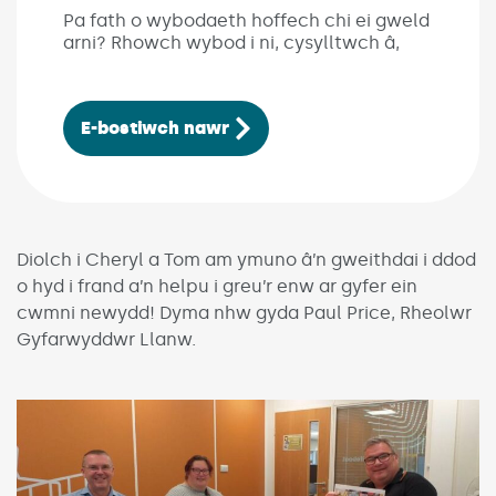
Pa fath o wybodaeth hoffech chi ei gweld
arni? Rhowch wybod i ni, cysylltwch â,
E-bostiwch nawr
Diolch i Cheryl a Tom am ymuno â’n gweithdai i ddod
o hyd i frand a’n helpu i greu’r enw ar gyfer ein
cwmni newydd! Dyma nhw gyda Paul Price, Rheolwr
Gyfarwyddwr Llanw.