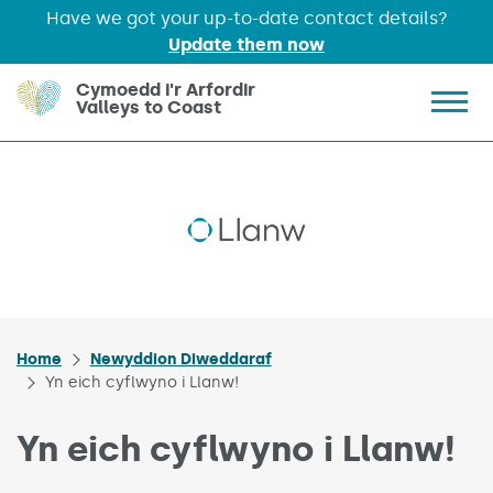
Have we got your up-to-date contact details?
Update them now
Skip to main content
Cymoedd i'r Arfordir
Valleys to Coast
Show 
Home
Newyddion Diweddaraf
Yn eich cyflwyno i Llanw!
Yn eich cyflwyno i Llanw!