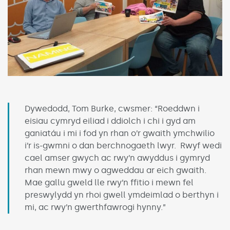
Dywedodd, Tom Burke, cwsmer: “Roeddwn i
eisiau cymryd eiliad i ddiolch i chi i gyd am
ganiatáu i mi i fod yn rhan o’r gwaith ymchwilio
i’r is-gwmni o dan berchnogaeth lwyr. Rwyf wedi
cael amser gwych ac rwy’n awyddus i gymryd
rhan mewn mwy o agweddau ar eich gwaith.
Mae gallu gweld lle rwy’n ffitio i mewn fel
preswylydd yn rhoi gwell ymdeimlad o berthyn i
mi, ac rwy’n gwerthfawrogi hynny.”