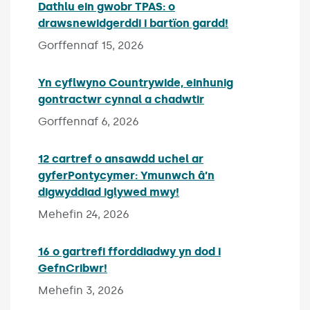
Dathlu ein gwobr TPAS: o
drawsnewidgerddi i bartïon gardd!
Published on:
Gorffennaf 15, 2026
Yn cyflwyno Countrywide, einhunig
gontractwr cynnal a chadwtir
Published on:
Gorffennaf 6, 2026
12 cartref o ansawdd uchel ar
gyferPontycymer: Ymunwch â’n
digwyddiad iglywed mwy!
Published on:
Mehefin 24, 2026
16 o gartrefi fforddiadwy yn dod i
GefnCribwr!
Published on:
Mehefin 3, 2026