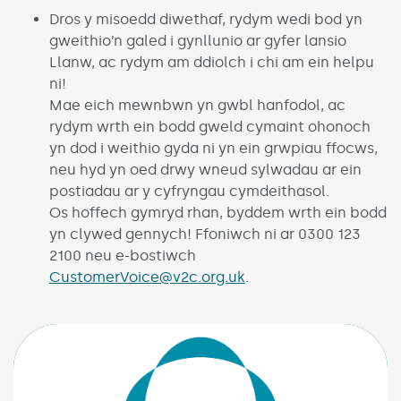
Dros y misoedd diwethaf, rydym wedi bod yn
gweithio’n galed i gynllunio ar gyfer lansio
Llanw, ac rydym am ddiolch i chi am ein helpu
ni!
Mae eich mewnbwn yn gwbl hanfodol, ac
rydym wrth ein bodd gweld cymaint ohonoch
yn dod i weithio gyda ni yn ein grwpiau ffocws,
neu hyd yn oed drwy wneud sylwadau ar ein
postiadau ar y cyfryngau cymdeithasol.
Os hoffech gymryd rhan, byddem wrth ein bodd
yn clywed gennych! Ffoniwch ni ar 0300 123
2100 neu e-bostiwch
CustomerVoice@v2c.org.uk
.