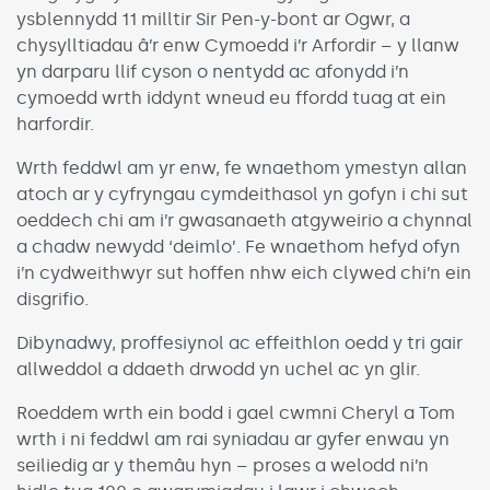
ysblennydd 11 milltir Sir Pen-y-bont ar Ogwr, a
chysylltiadau â’r enw Cymoedd i’r Arfordir – y llanw
yn darparu llif cyson o nentydd ac afonydd i’n
cymoedd wrth iddynt wneud eu ffordd tuag at ein
harfordir.
Wrth feddwl am yr enw, fe wnaethom ymestyn allan
atoch ar y cyfryngau cymdeithasol yn gofyn i chi sut
oeddech chi am i’r gwasanaeth atgyweirio a chynnal
a chadw newydd ‘deimlo’. Fe wnaethom hefyd ofyn
i’n cydweithwyr sut hoffen nhw eich clywed chi’n ein
disgrifio.
Dibynadwy, proffesiynol ac effeithlon oedd y tri gair
allweddol a ddaeth drwodd yn uchel ac yn glir.
Roeddem wrth ein bodd i gael cwmni Cheryl a Tom
wrth i ni feddwl am rai syniadau ar gyfer enwau yn
seiliedig ar y themâu hyn – proses a welodd ni’n