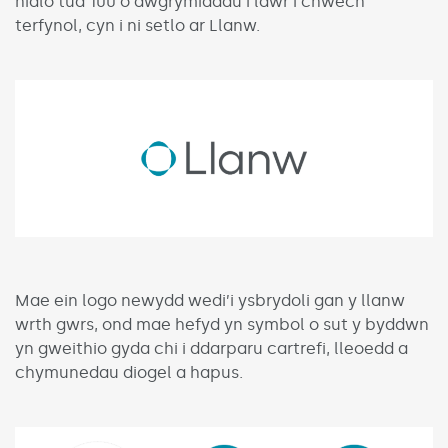
hidlo tua 100 o awgrymiadau i lawr i chwech
terfynol, cyn i ni setlo ar Llanw.
Mae ein logo newydd wedi’i ysbrydoli gan y llanw
wrth gwrs, ond mae hefyd yn symbol o sut y byddwn
yn gweithio gyda chi i ddarparu cartrefi, lleoedd a
chymunedau diogel a hapus.