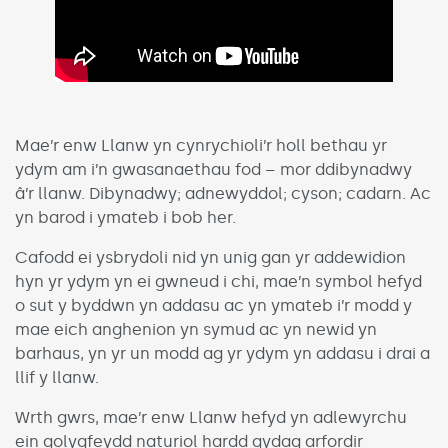
Mae’r enw Llanw yn cynrychioli’r holl bethau yr
ydym am i’n gwasanaethau fod – mor ddibynadwy
â’r llanw. Dibynadwy; adnewyddol; cyson; cadarn. Ac
yn barod i ymateb i bob her.
Cafodd ei ysbrydoli nid yn unig gan yr addewidion
hyn yr ydym yn ei gwneud i chi, mae’n symbol hefyd
o sut y byddwn yn addasu ac yn ymateb i’r modd y
mae eich anghenion yn symud ac yn newid yn
barhaus, yn yr un modd ag yr ydym yn addasu i drai a
llif y llanw.
Wrth gwrs, mae’r enw Llanw hefyd yn adlewyrchu
ein golygfeydd naturiol hardd gydag arfordir