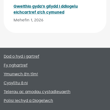
Gweithio gyda’n gilydd i ddiogelu
eichcartref a’ch cymuned
Published on:
Mehefin 1, 2026
Primary footer menu
Dod o hyd i gartref
Fy nghartref
Ymunwch â’n tîm!
Cysylltu â ni
Telerau ac amodau cystadleuaeth
Polisi Iechyd a Diogelwch