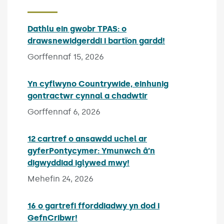
Dathlu ein gwobr TPAS: o
drawsnewidgerddi i bartïon gardd!
Published on:
Gorffennaf 15, 2026
Yn cyflwyno Countrywide, einhunig
gontractwr cynnal a chadwtir
Published on:
Gorffennaf 6, 2026
12 cartref o ansawdd uchel ar
gyferPontycymer: Ymunwch â’n
digwyddiad iglywed mwy!
Published on:
Mehefin 24, 2026
16 o gartrefi fforddiadwy yn dod i
GefnCribwr!
Published on: