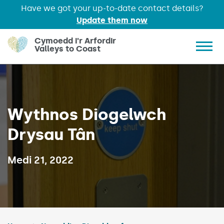
Have we got your up-to-date contact details?
Update them now
Skip to main content
Cymoedd i'r Arfordir
Valleys to Coast
Show 
Wythnos Diogelwch
Drysau Tân
Published on:
Medi 21, 2022