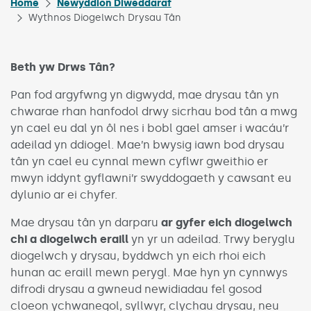
Home
Newyddion Diweddaraf
Wythnos Diogelwch Drysau Tân
Beth yw Drws Tân?
Pan fod argyfwng yn digwydd, mae drysau tân yn
chwarae rhan hanfodol drwy sicrhau bod tân a mwg
yn cael eu dal yn ôl nes i bobl gael amser i wacáu’r
adeilad yn ddiogel. Mae’n bwysig iawn bod drysau
tân yn cael eu cynnal mewn cyflwr gweithio er
mwyn iddynt gyflawni’r swyddogaeth y cawsant eu
dylunio ar ei chyfer.
Mae drysau tân yn darparu
ar gyfer eich diogelwch
chi a diogelwch eraill
yn yr un adeilad. Trwy beryglu
diogelwch y drysau, byddwch yn eich rhoi eich
hunan ac eraill mewn perygl. Mae hyn yn cynnwys
difrodi drysau a gwneud newidiadau fel gosod
cloeon ychwanegol, syllwyr, clychau drysau, neu