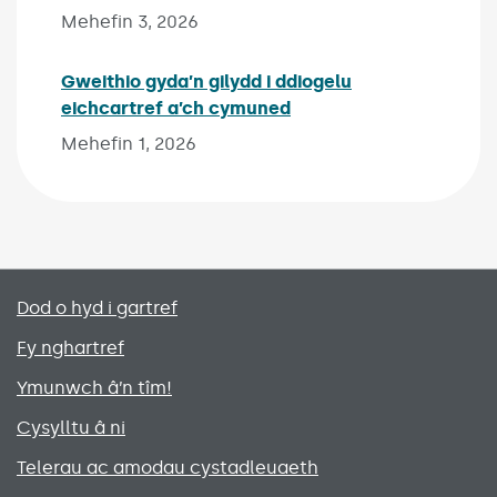
Mehefin 3, 2026
Gweithio gyda’n gilydd i ddiogelu
eichcartref a’ch cymuned
Published on:
Mehefin 1, 2026
Primary footer menu
Dod o hyd i gartref
Fy nghartref
Ymunwch â’n tîm!
Cysylltu â ni
Telerau ac amodau cystadleuaeth