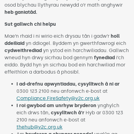
osod blychau llythyrau newydd o’r math anghywir
heb ganiatâd.
Sut gallwch chi helpu
Mae’n rhaid i ni wirio eich drysau tân i gadw’r
holl
ddeiliaid
yn ddiogel. Byddem yn gwerthfawrogi eich
cydweithrediad
yn ystod ein harchwiliadau. Gallwch
wneud hyn drwy sicrhau bod gennym
fynediad
i’ch
eiddo. Bydd hyn yn sicrhau bod ein harchwiliad mor
effeithlon a darbodus â phosibl.
I ad-drefnu apwyntiadau, cysylltwch â ni ar
0300 123 2100 neu anfonwch e-bost at
Compliance.FireSafety@v2c.org.uk
I roi gwybod am unrhyw bryderon
ynghylch
eich drws tân,
cysylltwch â’r
Hyb ar 0300 123
2100 neu anfonwch e-bost at
thehub@v2c.org.uk