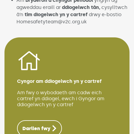
Am
bryderon a chyngor penodol
ynglŷn ag
agweddau eraill ar
ddiogelwch tân,
cysylltwch
â’n
tîm diogelwch yn y cartref
drwy e-bostio
Homesafetyteam@v2c.org.uk
Cyngor am ddiogelwch yn y cartref
(Link opens 
Am fwy o wybodaeth am cadw eich
cartref yn ddiogel, ewch i Gyngor am
ddiogelwch yn y cartref
Darllen fwy