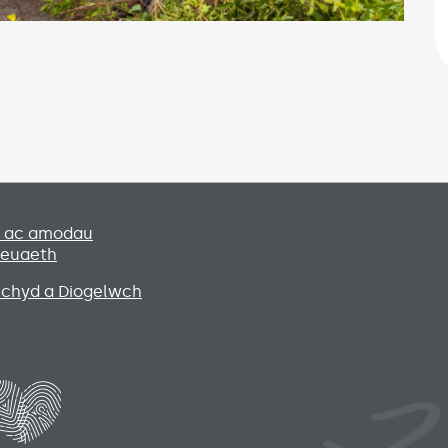
Social media lin
u ac amodau
leuaeth
Iechyd a Diogelwch