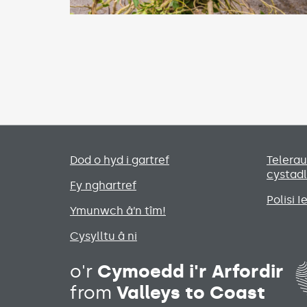
Primary footer menu
Dod o hyd i gartref
Telera
cystad
Fy nghartref
Polisi 
Ymunwch â’n tîm!
Cysylltu â ni
o'r
Cymoedd i'r Arfordir
from
Valleys to Coast