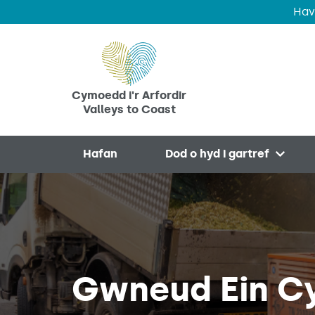
Hav
Skip to main content
Cymoedd i'r Arfordir
Valleys to Coast
Hafan
Dod o hyd i gartref
Open 
Gwneud Ein C