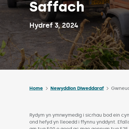
Saffach
Published on:
Hydref 3, 2024
Home
Newyddion Diweddaraf
Gwneud
Rydym yn ymrwymedig i sicrhau bod ein cym
ond hefyd yn lleoedd i ffynnu ynddynt. Efa
am tua 500 o goed ac mae gennym tua 525,