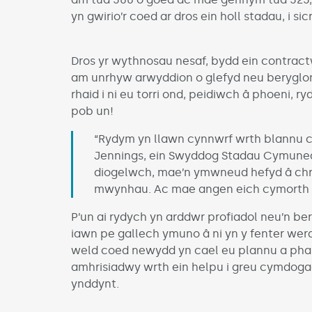
yn gwirio’r coed ar dros ein holl stadau, i s
Dros yr wythnosau nesaf, bydd ein contrac
am unrhyw arwyddion o glefyd neu beryglon
rhaid i ni eu torri ond, peidiwch â phoeni,
pob un!
“Rydym yn llawn cynnwrf wrth blannu c
Jennings, ein Swyddog Stadau Cymuned
diogelwch, mae’n ymwneud hefyd â chr
mwynhau. Ac mae angen eich cymorth 
P’un ai rydych yn arddwr profiadol neu’n b
iawn pe gallech ymuno â ni yn y fenter wer
weld coed newydd yn cael eu plannu a ph
amhrisiadwy wrth ein helpu i greu cymdoga
ynddynt.