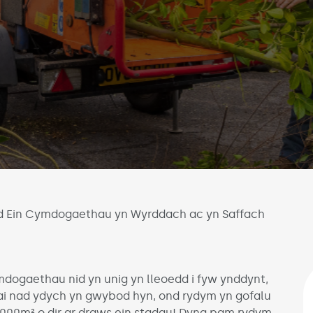
 Ein Cymdogaethau yn Wyrddach ac yn Saffach
dogaethau nid yn unig yn lleoedd i fyw ynddynt,
llai nad ydych yn gwybod hyn, ond rydym yn gofalu
000m² o dir ar draws ein stadau! Dyna pam rydym