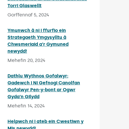
Torri Glaswellt
Published on:
Gorffennaf 5, 2024
Ymunwch â ni i ffurfio ein
Strategaeth Ymgysylltu â
Chwsmeriaid a’r Gymuned
newydd!
Published on:
Mehefin 20, 2024
Dathlu Wythnos Gofalwyr:
Gadewch i Ni Gefnogi Canolfan
Gofalwyr Pen-y-bont ar Ogwr
Gyda’n Gilydd
Published on:
Mehefin 14, 2024
Helpwch ni i ateb ein Cwestiwn y
Mis newydd!
Published on: