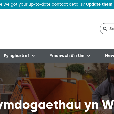
e we got your up-to-date contact details?
Update them
Sear
Sea
Fy nghartref
Ymunwch â’n tîm
New
menu
Open menu
Open menu
ymdogaethau yn W