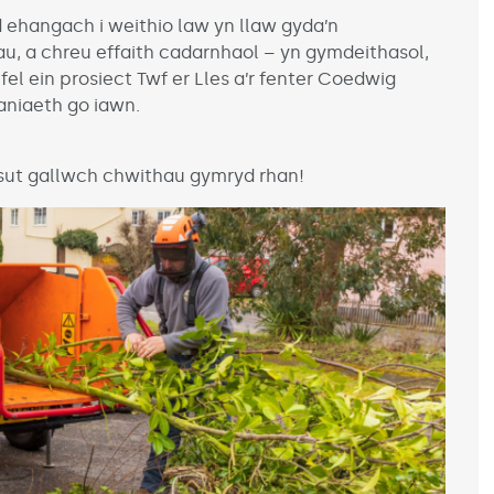
 ehangach i weithio law yn llaw gyda’n
, a chreu effaith cadarnhaol – yn gymdeithasol,
l ein prosiect Twf er Lles a’r fenter Coedwig
aniaeth go iawn.
ut gallwch chwithau gymryd rhan!