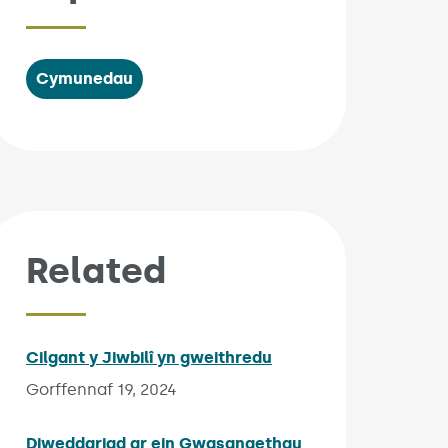
Cymunedau
Related
Cilgant y Jiwbilî yn gweithredu
Published on:
Gorffennaf 19, 2024
Diweddariad ar ein Gwasanaethau