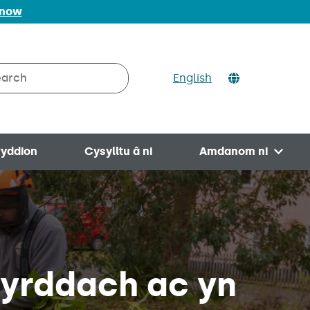
 now
ch
English
rch on Valleys to Coast
yddion
Cysylltu â ni
Amdanom ni
Open 
yrddach ac yn