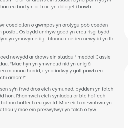
icrhau eu bod yn iach ac yn ddiogel i bawb.
twr coed allan o gwmpas yn arolygu pob coeden
 posibl. Os bydd unrhyw goed yn creu risg, bydd
 rydym yn ymrwymedig i blannu coeden newydd yn lle
oed newydd ar draws ein stadau,” meddai Cassie
au. “Mae hyn yn ymwneud nid yn unig â
eu mannau hardd, cynaliadwy y gall pawb eu
chi arnom!”
erson sy’n frwd dros eich cymuned, byddem yn falch
dd hon. Rhannwch eich syniadau ar ble hoffech
a fathau hoffech eu gweld. Mae eich mewnbwn yn
ethau y mae ein preswylwyr yn falch o fyw