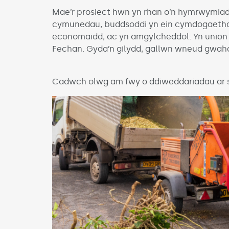
Mae’r prosiect hwn yn rhan o’n hymrwymiad
cymunedau, buddsoddi yn ein cymdogaethau
economaidd, ac yn amgylcheddol. Yn union fe
Fechan. Gyda’n gilydd, gallwn wneud gwah
Cadwch olwg am fwy o ddiweddariadau ar s