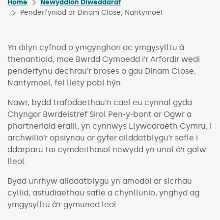
Home
Newyddion Diweddaraf
Penderfyniad ar Dinam Close, Nantymoel
Yn dilyn cyfnod o ymgynghori ac ymgysylltu â
thenantiaid, mae Bwrdd Cymoedd i’r Arfordir wedi
penderfynu dechrau’r broses o gau Dinam Close,
Nantymoel, fel llety pobl hŷn.
Nawr, bydd trafodaethau’n cael eu cynnal gyda
Chyngor Bwrdeistref Sirol Pen-y-bont ar Ogwr a
phartneriaid eraill, yn cynnwys Llywodraeth Cymru, i
archwilio’r opsiynau ar gyfer ailddatblygu’r safle i
ddarparu tai cymdeithasol newydd yn unol â’r galw
lleol.
Bydd unrhyw ailddatblygu yn amodol ar sicrhau
cyllid, astudiaethau safle a chynllunio, ynghyd ag
ymgysylltu â’r gymuned leol.