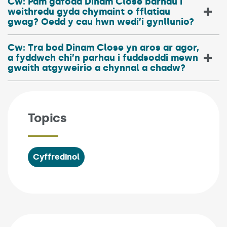
Cw: Pam gafodd Dinam Close barhau i
weithredu gyda chymaint o fflatiau
gwag? Oedd y cau hwn wedi’i gynllunio?
Cw: Tra bod Dinam Close yn aros ar agor,
a fyddwch chi’n parhau i fuddsoddi mewn
gwaith atgyweirio a chynnal a chadw?
Topics
Cyffredinol