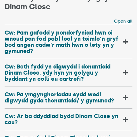
Dinam Close
Open all
Cw: Pam gafodd y penderfyniad hwn ei
wneud pan fod pobl leol yn teimlo’n gryf
bod angen cadw’r math hwn o lety yn y
gymuned?
Cw: Beth fydd yn digwydd i denantiaid
Dinam Close, ydy hyn yn golygu y
byddant yn colli eu cartrefi?
Cw: Pa ymgynghoriadau sydd wedi
digwydd gyda thenantiaid/ y gymuned?
Cw: Ar ba ddyddiad bydd Dinam Close yn
cau?