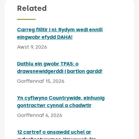
Related
Carreg filltir i ni: Rydym wedi ennill
eingwobr efydd DAHA!
Published on:
Awst 9, 2026
Dathlu ein gwobr TPAS: o
drawsnewidgerddi i bartïon gardd!
Published on:
Gorffennaf 15, 2026
Yn cyflwyno Countrywide, einhunig
gontractwr cynnal a chadwtir
Published on:
Gorffennaf 6, 2026
12 cartref o ansawdd uchel ar