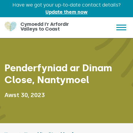
Have we got your up-to-date contact details?
Update them now
Skip to main content
Cymoedd i'r Arfordir
Valleys to Coast
Show 
Penderfyniad ar Dinam
Close, Nantymoel
Published on:
Awst 30, 2023