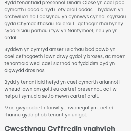
Bydd tenantiaid presennol Dinam Close yn cael pob
cymorth i ddod o hyd i lety arall addas – byddwn yn
archwilio’r holl opsiynau yn cynnwys cynnal sgyrsiau
gyda Chymdeithasau Tai eraill i gefnogi’r rhai hynny
sydd eisiau parhau i fyw yn Nantymoel, neu yn yr
ardal.
Byddwn yn cymryd amser i sicrhau bod pawb yn
cael cefnogaeth lawn drwy gydol y broses, ac mae’r
tenantiaid wedi cael sicrhad na fydd dim byd yn
digwydd dros nos.
Bydd y tenantiaid hefyd yn cael cymorth ariannol i
wneud iawn am golli eu cartref presennol, ac i’w
helpu i symud a setlo mewn cartref arall.
Mae gwybodaeth fanwl ychwanegol yn cael ei
rhannu gyda phob tenant yn unigol.
Cwestiynau Cyffredin ynghylch