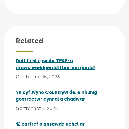
Related
Dathlu ein gwobr TPAS: o
drawsnewidgerddi i bartïon gardd!
Published on:
Gorffennaf 15, 2026
Yn cyflwyno Countrywide, einhunig
gontractwr cynnal a chadwtir
Published on:
Gorffennaf 6, 2026
12 cartref o ansawdd uchel ar