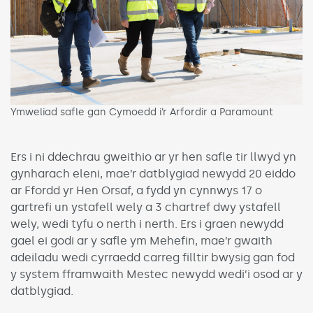
Ymweliad safle gan Cymoedd i’r Arfordir a Paramount
Ers i ni ddechrau gweithio ar yr hen safle tir llwyd yn
gynharach eleni, mae’r datblygiad newydd 20 eiddo
ar Ffordd yr Hen Orsaf, a fydd yn cynnwys 17 o
gartrefi un ystafell wely a 3 chartref dwy ystafell
wely, wedi tyfu o nerth i nerth. Ers i graen newydd
gael ei godi ar y safle ym Mehefin, mae’r gwaith
adeiladu wedi cyrraedd carreg filltir bwysig gan fod
y system fframwaith Mestec newydd wedi’i osod ar y
datblygiad.