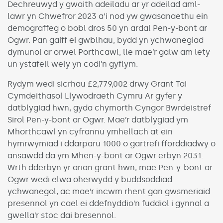
Dechreuwyd y gwaith adeiladu ar yr adeilad aml-
lawr yn Chwefror 2023 a’i nod yw gwasanaethu ein
demograffeg o bobl dros 50 yn ardal Pen-y-bont ar
Ogwr. Pan gaiff ei gwblhau, bydd yn ychwanegiad
dymunol ar orwel Porthcawl, lle mae’r galw am lety
un ystafell wely yn codi’n gyflym.
Rydym wedi sicrhau £2,779,002 drwy Grant Tai
Cymdeithasol Llywodraeth Cymru Ar gyfer y
datblygiad hwn, gyda chymorth Cyngor Bwrdeistref
Sirol Pen-y-bont ar Ogwr. Mae’r datblygiad ym
Mhorthcawl yn cyfrannu ymhellach at ein
hymrwymiad i ddarparu 1000 o gartrefi fforddiadwy o
ansawdd da ym Mhen-y-bont ar Ogwr erbyn 2031.
Wrth dderbyn yr arian grant hwn, mae Pen-y-bont ar
Ogwr wedi elwa oherwydd y buddsoddiad
ychwanegol, ac mae’r incwm rhent gan gwsmeriaid
presennol yn cael ei ddefnyddio’n fuddiol i gynnal a
gwella’r stoc dai bresennol.