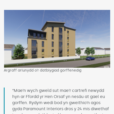
Argraff arlunydd o’r datblygiad gorffenedig
“Mae’n wych gweld sut mae’r cartrefi newydd
hyn ar Ffordd yr Hen Orsaf yn nesáu at gael eu
gorffen. Rydym wedi bod yn gweithio’n agos
gyda Paramount Interiors dros y 24 mis diwethaf