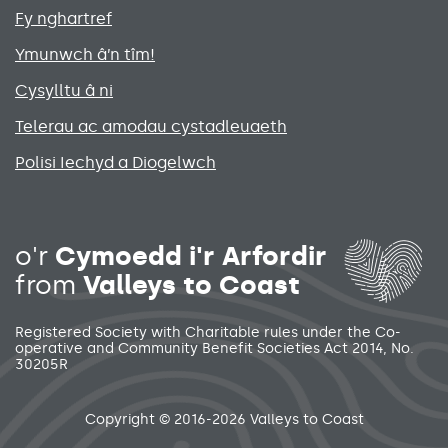
Fy nghartref
Ymunwch â’n tîm!
Cysylltu â ni
Telerau ac amodau cystadleuaeth
Polisi Iechyd a Diogelwch
Social media links menu
o'r
Cymoedd i'r Arfordir
from
Valleys to Coast
Registered Society with Charitable rules under the Co-
operative and Community Benefit Societies Act 2014, No.
30205R
Secondary footer menu
Copyright © 2016-2026 Valleys to Coast