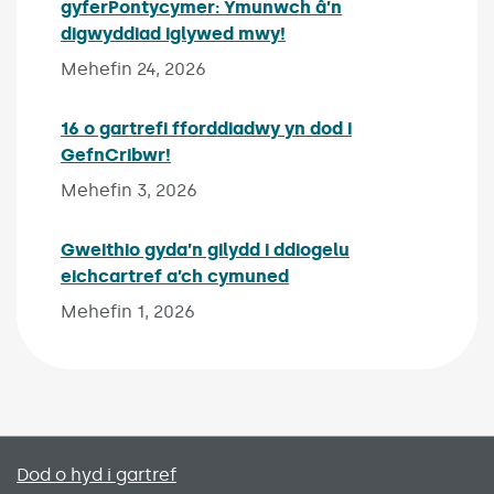
gyferPontycymer: Ymunwch â’n
digwyddiad iglywed mwy!
Published on:
Mehefin 24, 2026
16 o gartrefi fforddiadwy yn dod i
GefnCribwr!
Published on:
Mehefin 3, 2026
Gweithio gyda’n gilydd i ddiogelu
eichcartref a’ch cymuned
Published on:
Mehefin 1, 2026
Primary footer menu
Dod o hyd i gartref