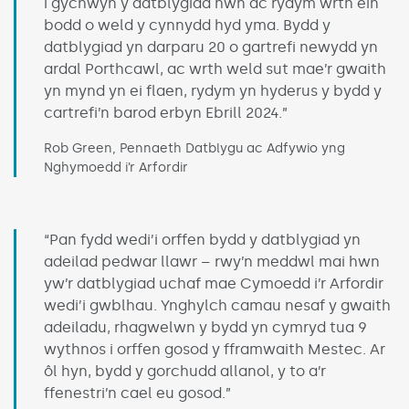
i gychwyn y datblygiad hwn ac rydym wrth ein
bodd o weld y cynnydd hyd yma. Bydd y
datblygiad yn darparu 20 o gartrefi newydd yn
ardal Porthcawl, ac wrth weld sut mae’r gwaith
yn mynd yn ei flaen, rydym yn hyderus y bydd y
cartrefi’n barod erbyn Ebrill 2024.”
Rob Green, Pennaeth Datblygu ac Adfywio yng
Nghymoedd i’r Arfordir
“Pan fydd wedi’i orffen bydd y datblygiad yn
adeilad pedwar llawr – rwy’n meddwl mai hwn
yw’r datblygiad uchaf mae Cymoedd i’r Arfordir
wedi’i gwblhau. Ynghylch camau nesaf y gwaith
adeiladu, rhagwelwn y bydd yn cymryd tua 9
wythnos i orffen gosod y fframwaith Mestec. Ar
ôl hyn, bydd y gorchudd allanol, y to a’r
ffenestri’n cael eu gosod.”