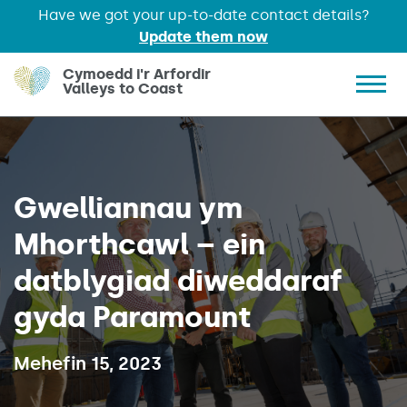
Have we got your up-to-date contact details?
Update them now
Skip to main content
Cymoedd i'r Arfordir
Valleys to Coast
Show 
Gwelliannau ym
Mhorthcawl – ein
datblygiad diweddaraf
gyda Paramount
Published on:
Mehefin 15, 2023