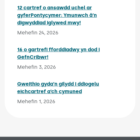
12 cartref o ansawdd uchel ar
gyferPontycymer: Ymunwch â’n
digwyddiad iglywed mwy!
Published on:
Mehefin 24, 2026
16 o gartrefi fforddiadwy yn dod i
GefnCribwr!
Published on:
Mehefin 3, 2026
Gweithio gyda’n gilydd i ddiogelu
eichcartref a’ch cymuned
Published on:
Mehefin 1, 2026