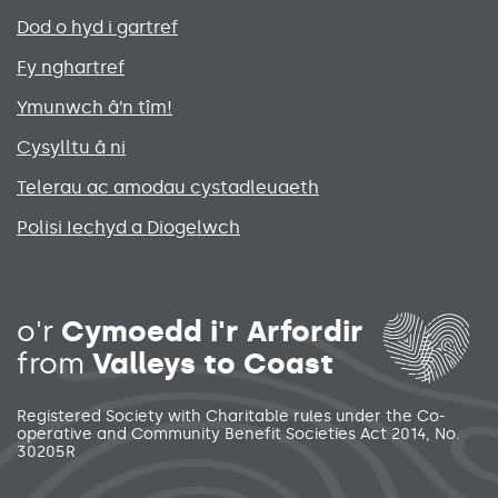
Primary footer menu
Dod o hyd i gartref
Fy nghartref
Ymunwch â’n tîm!
Cysylltu â ni
Telerau ac amodau cystadleuaeth
Polisi Iechyd a Diogelwch
Social media links menu
o'r
Cymoedd i'r Arfordir
from
Valleys to Coast
Registered Society with Charitable rules under the Co-
operative and Community Benefit Societies Act 2014, No.
30205R
Secondary footer menu