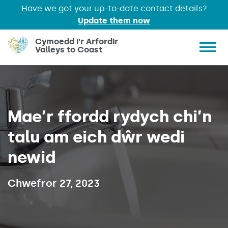
Have we got your up-to-date contact details?
Update them now
Skip to main content
Cymoedd i'r Arfordir
Valleys to Coast
Show 
Mae’r ffordd rydych chi’n
talu am eich dŵr wedi
newid
Published on:
Chwefror 27, 2023