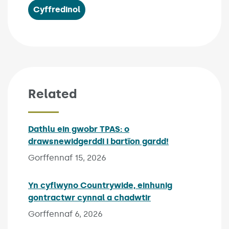
Cyffredinol
Related
Dathlu ein gwobr TPAS: o
drawsnewidgerddi i bartïon gardd!
Published on:
Gorffennaf 15, 2026
Yn cyflwyno Countrywide, einhunig
gontractwr cynnal a chadwtir
Published on:
Gorffennaf 6, 2026