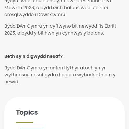
Rydym wedi cau eich cyfrif dŵr presennol ar 31
Mawrth 2023, a bydd eich balans wedi cael ei
drosglwyddo i Ddŵr Cymru.
Bydd Dŵr Cymru yn cyflwyno bil newydd fis Ebrill
2023, a bydd y bil hwn yn cynnwys y balans.
Beth sy’n digwydd nesaf?
Bydd Dŵr Cymru yn anfon llythyr atoch yn yr
wythnosau nesaf gyda rhagor o wybodaeth am y
newid.
Topics