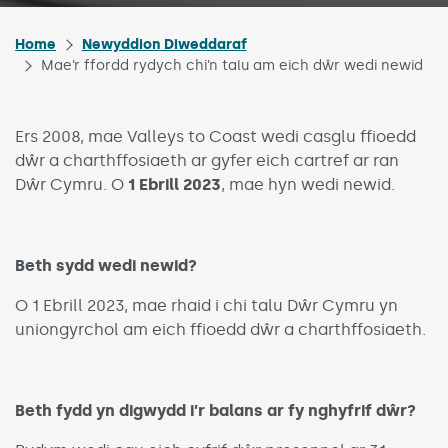
Home
Newyddion Diweddaraf
Mae’r ffordd rydych chi’n talu am eich dŵr wedi newid
Ers 2008, mae Valleys to Coast wedi casglu ffioedd
dŵr a charthffosiaeth ar gyfer eich cartref ar ran
Dŵr Cymru. O
1 Ebrill 2023
, mae hyn wedi newid.
Beth sydd wedi newid?
O 1 Ebrill 2023, mae rhaid i chi talu Dŵr Cymru yn
uniongyrchol am eich ffioedd dŵr a charthffosiaeth.
Beth fydd yn digwydd i’r balans ar fy nghyfrif dŵr?