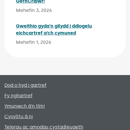
GefnCribwr!
Published on:
Mehefin 3, 2026
Gweithio gyda’n gilydd i ddiogelu
eichcartref a’ch cymuned
Published on:
Mehefin 1, 2026
Primary footer menu
Dod o hyd i gartref
Fy nghartref
Ymunwch â’n tîm!
Cysylltu â ni
Telerau ac amodau cystadleuaeth