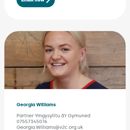
Image of colleague Georgia Williams
Georgia Williams
(Link opens in new window)
Partner Ymgysylltu â’r Gymuned
07557345076
Georgia.Williams@v2c.org.uk