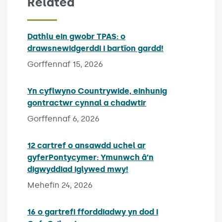
Related
Dathlu ein gwobr TPAS: o
drawsnewidgerddi i bartïon gardd!
Published on:
Gorffennaf 15, 2026
Yn cyflwyno Countrywide, einhunig
gontractwr cynnal a chadwtir
Published on:
Gorffennaf 6, 2026
12 cartref o ansawdd uchel ar
gyferPontycymer: Ymunwch â’n
digwyddiad iglywed mwy!
Published on:
Mehefin 24, 2026
16 o gartrefi fforddiadwy yn dod i