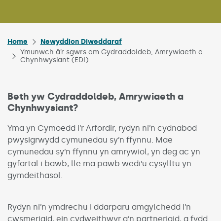
Home
Newyddion Diweddaraf
Ymunwch â’r sgwrs am Gydraddoldeb, Amrywiaeth a
Chynhwysiant (EDI)
Beth yw Cydraddoldeb, Amrywiaeth a
Chynhwysiant?
Yma yn Cymoedd i’r Arfordir, rydyn ni’n cydnabod
pwysigrwydd cymunedau sy’n ffynnu. Mae
cymunedau sy’n ffynnu yn amrywiol, yn deg ac yn
gyfartal i bawb, lle ma pawb wedi’u cysylltu yn
gymdeithasol.
Rydyn ni’n ymdrechu i ddarparu amgylchedd i’n
cwsmeriaid, ein cydweithwyr a’n partneriaid, a fydd