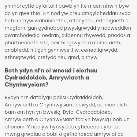
yn rhoi cyfle cyfartal i bawb yn lle maen nhw’n byw
ac yn gweithio. Ein nod yw creu amgylcheddau sydd
heb unrhyw wahaniaethu, aflonyddu, erledigaeth a
rhagfarn, gan gydnabod pwysigrwydd y nodweddion
gwarchodedig; oedran, ailbennu rhywedd, priodas a
phartneriaeth sifil, beichiogrwydd a mamolaeth,
anabledd, hil gan gynnwys lliw, cenedligrwydd,
ethnigrwydd, crefydd neu gred, a rhyw.
Beth ydyn ni’n ei wneud i sicrhau
Cydraddoldeb, Amrywiaeth a
Chynhwysiant?
Rydyn ni’n datblygu polisi Cydraddoldeb,
Amrywiaeth a Chynhwysiant newydd, ac mae eich
barn am hyn yn bwysig. Dylai Cydraddoldeb,
Amrywiaeth a Chynhwysiant fod yn bwysig i bob un
ohonom. Y nod yw hyrwyddo cyfleoedd cyfartal
rhwng grwpiau o bobl o gefndiroedd amrywiol ac