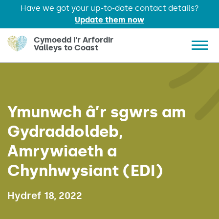
Have we got your up-to-date contact details?
Update them now
Skip to main content
Cymoedd i'r Arfordir
Valleys to Coast
Show 
Ymunwch â’r sgwrs am
Gydraddoldeb,
Amrywiaeth a
Chynhwysiant (EDI)
Published on:
Hydref 18, 2022