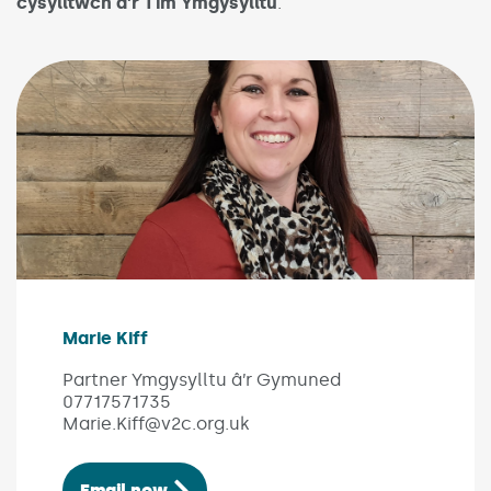
cysylltwch â’r Tîm Ymgysylltu
.
Image of colleague Marie Kiff
Marie Kiff
(Link opens in new window)
Partner Ymgysylltu â’r Gymuned
07717571735
Marie.Kiff@v2c.org.uk
Email now