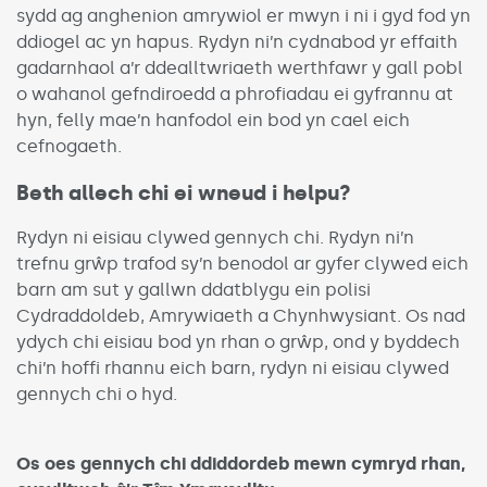
sydd ag anghenion amrywiol er mwyn i ni i gyd fod yn
ddiogel ac yn hapus. Rydyn ni’n cydnabod yr effaith
gadarnhaol a’r ddealltwriaeth werthfawr y gall pobl
o wahanol gefndiroedd a phrofiadau ei gyfrannu at
hyn, felly mae’n hanfodol ein bod yn cael eich
cefnogaeth.
Beth allech chi ei wneud i helpu?
Rydyn ni eisiau clywed gennych chi. Rydyn ni’n
trefnu grŵp trafod sy’n benodol ar gyfer clywed eich
barn am sut y gallwn ddatblygu ein polisi
Cydraddoldeb, Amrywiaeth a Chynhwysiant. Os nad
ydych chi eisiau bod yn rhan o grŵp, ond y byddech
chi’n hoffi rhannu eich barn, rydyn ni eisiau clywed
gennych chi o hyd.
Os oes gennych chi ddiddordeb mewn cymryd rhan,