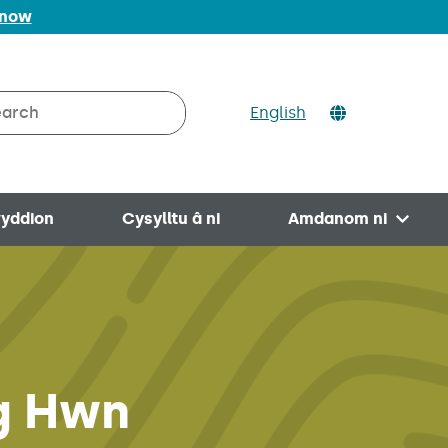
 now
ch
English
rch on Valleys to Coast
yddion
Cysylltu â ni
Amdanom ni
Open 
g Hwn