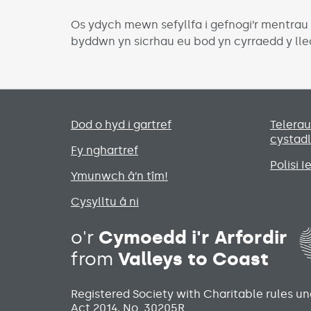
Os ydych mewn sefyllfa i gefnogi’r mentrau
byddwn yn sicrhau eu bod yn cyrraedd y lle
Primary footer menu
Dod o hyd i gartref
Telera
cystad
Fy nghartref
Polisi 
Ymunwch â’n tîm!
Cysylltu â ni
o'r
Cymoedd i'r Arfordir
from
Valleys to Coast
Registered Society with Charitable rules u
Act 2014, No. 30205R