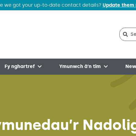
e we got your up-to-date contact details?
Update them
Sear
Sea
Fy nghartref
Ymunwch â’n tîm
New
menu
Open menu
Open menu
ymunedau’r Nadoli