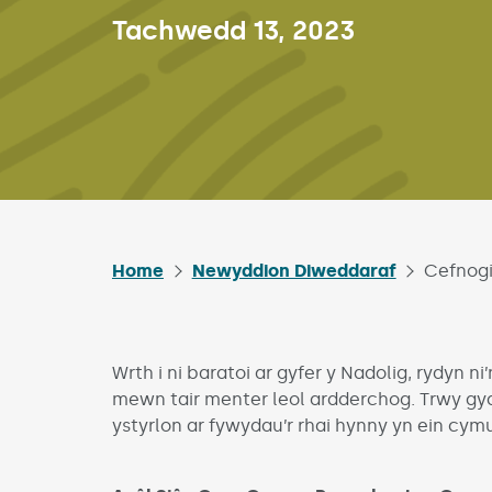
Published on:
Tachwedd 13, 2023
Home
Newyddion Diweddaraf
Cefnogi
Wrth i ni baratoi ar gyfer y Nadolig, rydyn 
mewn tair menter leol ardderchog. Trwy gyd
ystyrlon ar fywydau’r rhai hynny yn ein cymu