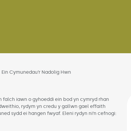
 Ein Cymunedau’r Nadolig Hwn
ni’n falch iawn o gyhoeddi ein bod yn cymryd rhan
weithio, rydym yn credu y gallwn gael effaith
ned sydd ei hangen fwyaf. Eleni rydyn ni’n cefnogi: