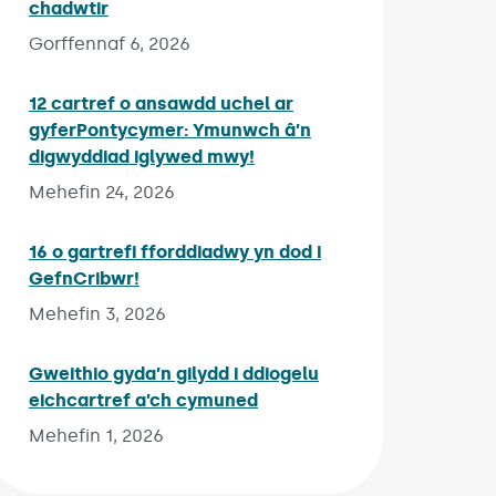
chadwtir
Published on:
Gorffennaf 6, 2026
12 cartref o ansawdd uchel ar
gyferPontycymer: Ymunwch â’n
digwyddiad iglywed mwy!
Published on:
Mehefin 24, 2026
16 o gartrefi fforddiadwy yn dod i
GefnCribwr!
Published on:
Mehefin 3, 2026
Gweithio gyda’n gilydd i ddiogelu
eichcartref a’ch cymuned
Published on:
Mehefin 1, 2026