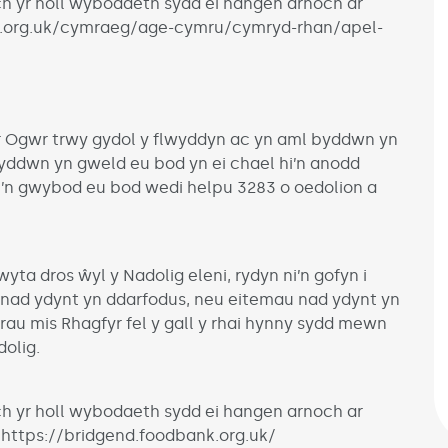
ch yr holl wybodaeth sydd ei hangen arnoch ar
.org.uk/cymraeg/age-cymru/cymryd-rhan/apel-
r Ogwr trwy gydol y flwyddyn ac yn aml byddwn yn
yddwn yn gweld eu bod yn ei chael hi’n anodd
i’n gwybod eu bod wedi helpu 3283 o oedolion a
yta dros ŵyl y Nadolig eleni, rydyn ni’n gofyn i
 nad ydynt yn ddarfodus, neu eitemau nad ydynt yn
u mis Rhagfyr fel y gall y rhai hynny sydd mewn
dolig.
ch yr holl wybodaeth sydd ei hangen arnoch ar
https://bridgend.foodbank.org.uk/