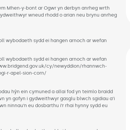
n ym Mhen-y-bont ar Ogwr yn derbyn anrheg wrth
 i gydweithwyr wneud rhodd o arian neu brynu anrheg
holl wybodaeth sydd ei hangen arnoch ar wefan
holl wybodaeth sydd ei hangen arnoch ar wefan
www.bridgend.gov.uk/cy/newyddion/rhannwch-
i-r-apel-sion-corn/
dau hŷn ein cymuned a allai fod yn teimlo braidd
wn yn gofyn i gydweithwyr gasglu blwch sgidiau a’i
n ninnau’n eu dosbarthu i’r rhai hynny sydd eu