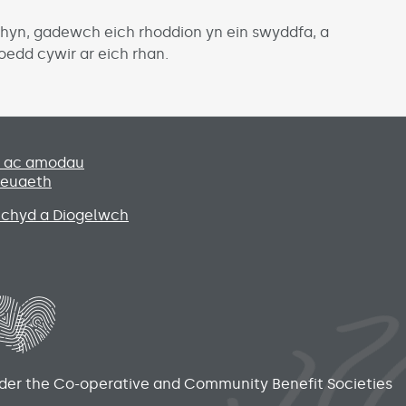
 hyn, gadewch eich rhoddion yn ein swyddfa, a
oedd cywir ar eich rhan.
Social media lin
u ac amodau
leuaeth
Iechyd a Diogelwch
nder the Co-operative and Community Benefit Societies