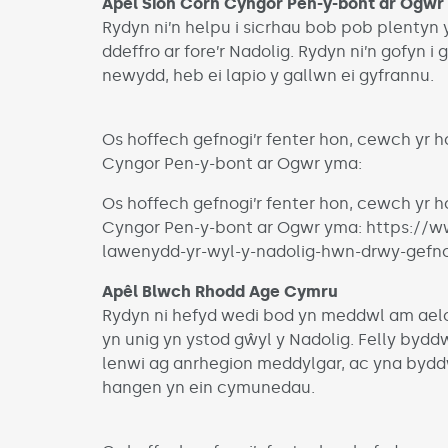
Apêl Siôn Corn Cyngor Pen-y-bont ar Ogwr
Rydyn ni’n helpu i sicrhau bob pob plenty
ddeffro ar fore’r Nadolig. Rydyn ni’n gofyn
newydd, heb ei lapio y gallwn ei gyfrannu.
Os hoffech gefnogi’r fenter hon, cewch yr 
Cyngor Pen-y-bont ar Ogwr yma:
Os hoffech gefnogi’r fenter hon, cewch yr 
Cyngor Pen-y-bont ar Ogwr yma: https://
lawenydd-yr-wyl-y-nadolig-hwn-drwy-gefnog
Apêl Blwch Rhodd Age Cymru
Rydyn ni hefyd wedi bod yn meddwl am aelo
yn unig yn ystod gŵyl y Nadolig. Felly bydd
lenwi ag anrhegion meddylgar, ac yna byddw
hangen yn ein cymunedau.