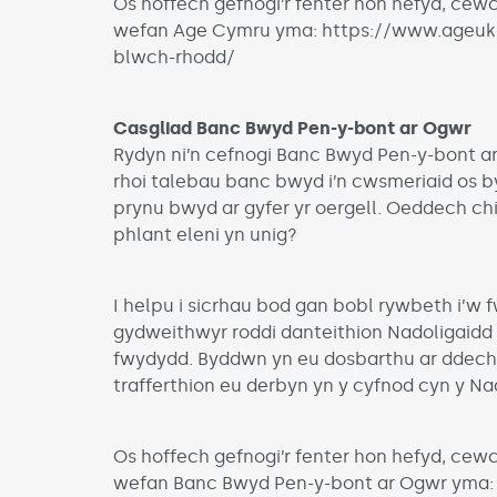
Os hoffech gefnogi’r fenter hon hefyd, cew
wefan Age Cymru yma: https://www.ageuk
blwch-rhodd/
Casgliad Banc Bwyd Pen-y-bont ar Ogwr
Rydyn ni’n cefnogi Banc Bwyd Pen-y-bont a
rhoi talebau banc bwyd i’n cwsmeriaid os b
prynu bwyd ar gyfer yr oergell. Oeddech ch
phlant eleni yn unig?
I helpu i sicrhau bod gan bobl rywbeth i’w fw
gydweithwyr roddi danteithion Nadoligaidd
fwydydd. Byddwn yn eu dosbarthu ar ddechra
trafferthion eu derbyn yn y cyfnod cyn y Na
Os hoffech gefnogi’r fenter hon hefyd, cew
wefan Banc Bwyd Pen-y-bont ar Ogwr yma: 