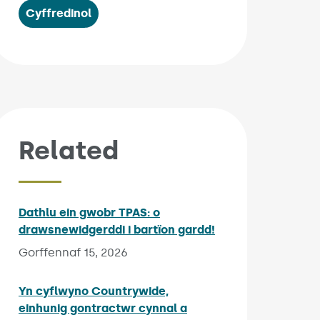
Cyffredinol
Related
Dathlu ein gwobr TPAS: o
drawsnewidgerddi i bartïon gardd!
Published on:
Gorffennaf 15, 2026
Yn cyflwyno Countrywide,
einhunig gontractwr cynnal a