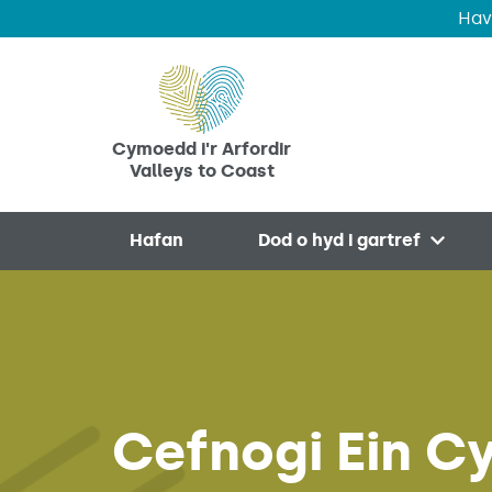
Hav
Skip to main content
Cymoedd i'r Arfordir
Valleys to Coast
Hafan
Dod o hyd i gartref
Open 
Cefnogi Ein C