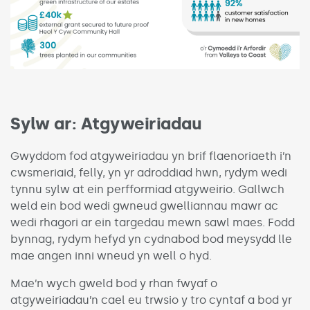
Sylw ar: Atgyweiriadau
Gwyddom fod atgyweiriadau yn brif flaenoriaeth i’n
cwsmeriaid, felly, yn yr adroddiad hwn, rydym wedi
tynnu sylw at ein perfformiad atgyweirio. Gallwch
weld ein bod wedi gwneud gwelliannau mawr ac
wedi rhagori ar ein targedau mewn sawl maes. Fodd
bynnag, rydym hefyd yn cydnabod bod meysydd lle
mae angen inni wneud yn well o hyd.
Mae’n wych gweld bod y rhan fwyaf o
atgyweiriadau’n cael eu trwsio y tro cyntaf a bod yr