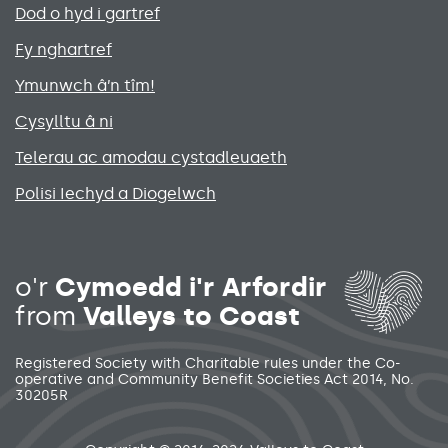
Primary footer menu
Dod o hyd i gartref
Fy nghartref
Ymunwch â’n tîm!
Cysylltu â ni
Telerau ac amodau cystadleuaeth
Polisi Iechyd a Diogelwch
Social media links menu
o'r
Cymoedd i'r Arfordir
from
Valleys to Coast
Registered Society with Charitable rules under the Co-
operative and Community Benefit Societies Act 2014, No.
30205R
Secondary footer menu