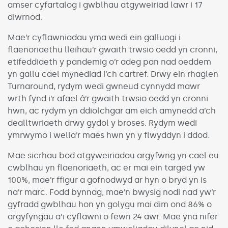
amser cyfartalog i gwblhau atgyweiriad lawr i 17
diwrnod.
Mae’r cyflawniadau yma wedi ein galluogi i
flaenoriaethu lleihau’r gwaith trwsio oedd yn cronni,
etifeddiaeth y pandemig o’r adeg pan nad oeddem
yn gallu cael mynediad i’ch cartref. Drwy ein rhaglen
Turnaround, rydym wedi gwneud cynnydd mawr
wrth fynd i’r afael â’r gwaith trwsio oedd yn cronni
hwn, ac rydym yn ddiolchgar am eich amynedd a’ch
dealltwriaeth drwy gydol y broses. Rydym wedi
ymrwymo i wella’r maes hwn yn y flwyddyn i ddod.
Mae sicrhau bod atgyweiriadau argyfwng yn cael eu
cwblhau yn flaenoriaeth, ac er mai ein targed yw
100%, mae’r ffigur a gofnodwyd ar hyn o bryd yn is
na’r marc. Fodd bynnag, mae’n bwysig nodi nad yw’r
gyfradd gwblhau hon yn golygu mai dim ond 86% o
argyfyngau a’i cyflawni o fewn 24 awr. Mae yna nifer