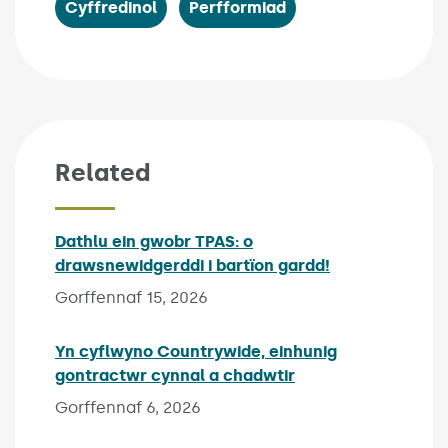
Cyffredinol
Perfformiad
Related
Dathlu ein gwobr TPAS: o
drawsnewidgerddi i bartïon gardd!
Published on:
Gorffennaf 15, 2026
Yn cyflwyno Countrywide, einhunig
gontractwr cynnal a chadwtir
Published on:
Gorffennaf 6, 2026