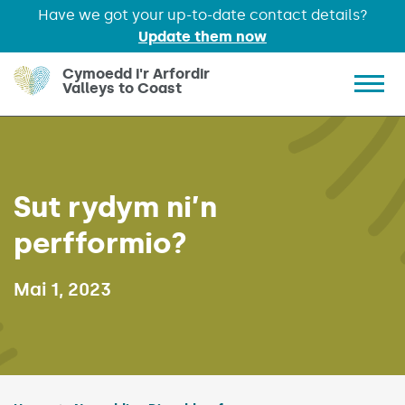
Have we got your up-to-date contact details?
Update them now
Skip to main content
Cymoedd i'r Arfordir
Valleys to Coast
Show 
Sut rydym ni’n
perfformio?
Published on:
Mai 1, 2023