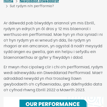
Home
Newyddion Diweddaraf
Sut rydym ni’n perfformio?
Ar ddiwedd pob blwyddyn ariannol ym mis Ebrill,
rydym yn edrych yn ôl dros y 12 mis blaenorol i
werthuso ein perfformiad. Mae hyn yn rhoi syniad i ni
o’r hyn rydym yn ei wneud yn dda, lle rydym yn
rhagori ar ein amcanion, yn ogystal â nodi’r meysydd
sydd angen eu gwella, gan ein helpu i sefydlu ein
blaenoriaethau ar gyfer y flwyddyn i ddod.
Er mwyn rhoi cipolwg clir i chi o’n perfformiad, rydym
wedi adnewyddu ein Diweddariad Perfformiad. Mae’r
adroddiad newydd yn rhoi trosolwg llawn
gwybodaeth o’n cyflawniadau, gan ddefnyddio data
o’r cyfnod rhwng Ebrill 2022 a Mawrth 2023.