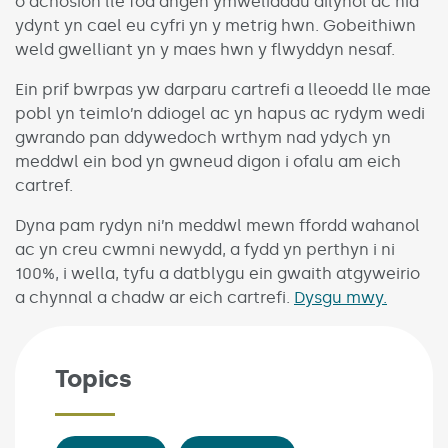
o achosion lle fod angen ymweliadau dilynol ac nid
ydynt yn cael eu cyfri yn y metrig hwn. Gobeithiwn
weld gwelliant yn y maes hwn y flwyddyn nesaf.
Ein prif bwrpas yw darparu cartrefi a lleoedd lle mae
pobl yn teimlo’n ddiogel ac yn hapus ac rydym wedi
gwrando pan ddywedoch wrthym nad ydych yn
meddwl ein bod yn gwneud digon i ofalu am eich
cartref.
Dyna pam rydyn ni’n meddwl mewn ffordd wahanol
ac yn creu cwmni newydd, a fydd yn perthyn i ni
100%, i wella, tyfu a datblygu ein gwaith atgyweirio
a chynnal a chadw ar eich cartrefi.
Dysgu mwy.
Topics