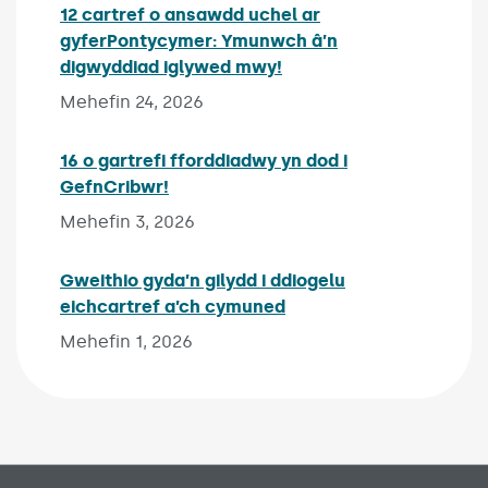
12 cartref o ansawdd uchel ar
gyferPontycymer: Ymunwch â’n
digwyddiad iglywed mwy!
Published on:
Mehefin 24, 2026
16 o gartrefi fforddiadwy yn dod i
GefnCribwr!
Published on:
Mehefin 3, 2026
Gweithio gyda’n gilydd i ddiogelu
eichcartref a’ch cymuned
Published on:
Mehefin 1, 2026