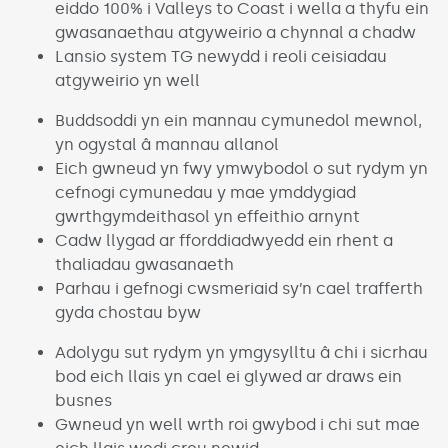
eiddo 100% i Valleys to Coast i wella a thyfu ein
gwasanaethau atgyweirio a chynnal a chadw
Lansio system TG newydd i reoli ceisiadau
atgyweirio yn well
Buddsoddi yn ein mannau cymunedol mewnol,
yn ogystal â mannau allanol
Eich gwneud yn fwy ymwybodol o sut rydym yn
cefnogi cymunedau y mae ymddygiad
gwrthgymdeithasol yn effeithio arnynt
Cadw llygad ar fforddiadwyedd ein rhent a
thaliadau gwasanaeth
Parhau i gefnogi cwsmeriaid sy’n cael trafferth
gyda chostau byw
Adolygu sut rydym yn ymgysylltu â chi i sicrhau
bod eich llais yn cael ei glywed ar draws ein
busnes
Gwneud yn well wrth roi gwybod i chi sut mae