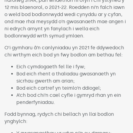
harolwg STAR, pan wnaethon ni ofyn i chi ystyried y
12 mis blaenorol, o 2021-22. Roedden ni’n falch iawn
o weld bod bodlonrwydd wedi cynyddu ar y cyfan,
ond mae rhai meysydd o’n gwasanaeth mae angen i
ni edrych arnynt yn fanylach i wella eich
bodlonrwydd wrth symud ymlaen.
O’i gymharu â’n canlyniadau yn 2021 fe ddywedoch
chi wrthym eich bod yn fwy bodlon am bethau fel:
Eich cymdogaeth fel lle i fyw;
Bod eich rhent a thaliadau gwasanaeth yn
sicrhau gwerth am arian;
Bod eich cartref yn teimlo’n ddiogel;
A’ch bod chi’n cael cyfle i gymryd rhan yn ein
penderfyniadau.
Fodd bynnag, rydych chi bellach yn llai bodlon
ynghylch: