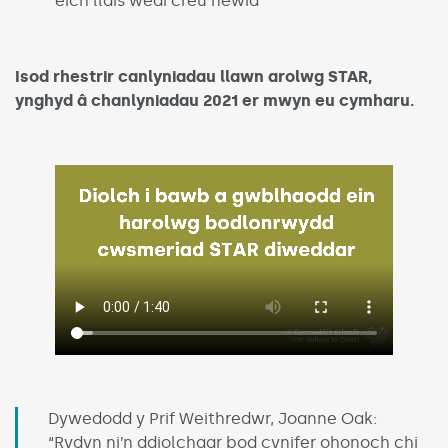
eich llais wedi creu newid
Isod rhestrir canlyniadau llawn arolwg STAR,
ynghyd â chanlyniadau 2021 er mwyn eu cymharu.
Dywedodd y Prif Weithredwr, Joanne Oak:
“Rydyn ni’n ddiolchgar bod cynifer ohonoch chi