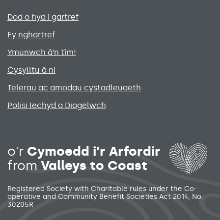
Primary footer menu
Dod o hyd i gartref
Fy nghartref
Ymunwch â’n tîm!
Cysylltu â ni
Telerau ac amodau cystadleuaeth
Polisi Iechyd a Diogelwch
Social media links menu
o'r
Cymoedd i'r Arfordir
from
Valleys to Coast
Registered Society with Charitable rules under the Co-
operative and Community Benefit Societies Act 2014, No.
30205R