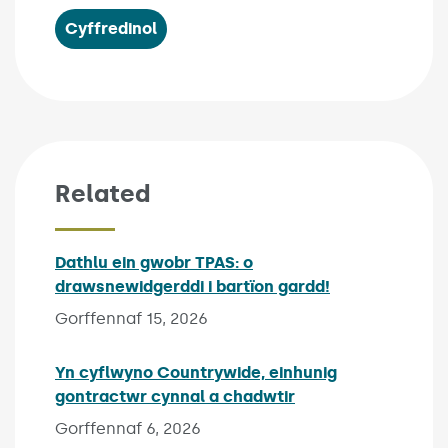
Cyffredinol
Related
Dathlu ein gwobr TPAS: o
drawsnewidgerddi i bartïon gardd!
Published on:
Gorffennaf 15, 2026
Yn cyflwyno Countrywide, einhunig
gontractwr cynnal a chadwtir
Published on:
Gorffennaf 6, 2026