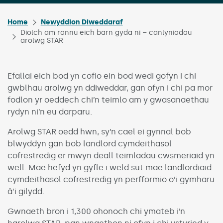
Home
Newyddion Diweddaraf
Diolch am rannu eich barn gyda ni – canlyniadau
arolwg STAR
Efallai eich bod yn cofio ein bod wedi gofyn i chi
gwblhau arolwg yn ddiweddar, gan ofyn i chi pa mor
fodlon yr oeddech chi’n teimlo am y gwasanaethau
rydyn ni’n eu darparu.
Arolwg STAR oedd hwn, sy’n cael ei gynnal bob
blwyddyn gan bob landlord cymdeithasol
cofrestredig er mwyn deall teimladau cwsmeriaid yn
well. Mae hefyd yn gyfle i weld sut mae landlordiaid
cymdeithasol cofrestredig yn perfformio o’i gymharu
â’i gilydd.
Gwnaeth bron i 1,300 ohonoch chi ymateb i’n