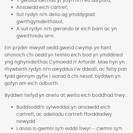
Y gwasanaethau yr ydyn ni’n eu darparu;
Ansawdd eich cartref;
Sut rydyn ni’n delio ag ymddygiad
gwrthgymdeithasol;
A sut rydyn ni’n gwrando ar eich barn ac yn
gweithredu arni.
Ein pryder mwyaf oedd gweld cwymp yn faint
ohonoch chi oedd yn teimlo eich bod yn ymddiried
yng nghymdeithas Cymoedd i’r Arfordir. Mae hyn yn
rhywbeth rydyn ni’n awyddus i’w ddeall, ac felly pan
fydd gennym gyfle i siarad â chi nesaf, byddwn yn
gofyn am eich adborth.
Byddwn hefyd yn anelu at wella eich boddhad trwy…
Buddsoddi’n sylweddol yn ansawdd eich
cartrefi, ac adeiladu cartrefi fforddiadwy
newydd
Lansio is-gwmni sy’n eiddo llwyr – cwmni sy’n