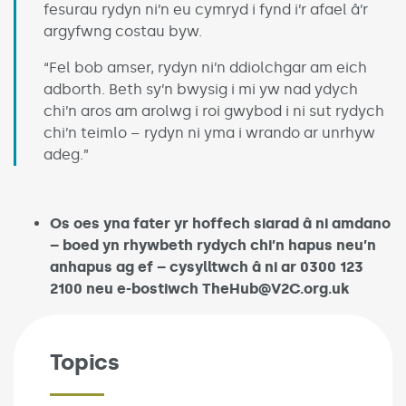
fesurau rydyn ni’n eu cymryd i fynd i’r afael â’r
argyfwng costau byw.
“Fel bob amser, rydyn ni’n ddiolchgar am eich
adborth. Beth sy’n bwysig i mi yw nad ydych
chi’n aros am arolwg i roi gwybod i ni sut rydych
chi’n teimlo – rydyn ni yma i wrando ar unrhyw
adeg.”
Os oes yna fater yr hoffech siarad â ni amdano
– boed yn rhywbeth rydych chi’n hapus neu’n
anhapus ag ef – cysylltwch â ni ar 0300 123
2100 neu e-bostiwch TheHub@V2C.org.uk
Topics