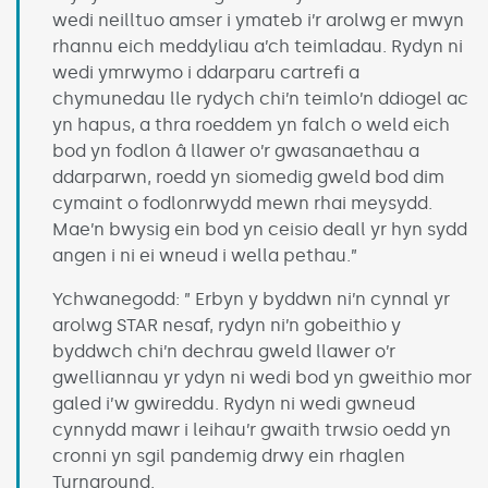
wedi neilltuo amser i ymateb i’r arolwg er mwyn
rhannu eich meddyliau a’ch teimladau. Rydyn ni
wedi ymrwymo i ddarparu cartrefi a
chymunedau lle rydych chi’n teimlo’n ddiogel ac
yn hapus, a thra roeddem yn falch o weld eich
bod yn fodlon â llawer o’r gwasanaethau a
ddarparwn, roedd yn siomedig gweld bod dim
cymaint o fodlonrwydd mewn rhai meysydd.
Mae’n bwysig ein bod yn ceisio deall yr hyn sydd
angen i ni ei wneud i wella pethau.”
Ychwanegodd: ” Erbyn y byddwn ni’n cynnal yr
arolwg STAR nesaf, rydyn ni’n gobeithio y
byddwch chi’n dechrau gweld llawer o’r
gwelliannau yr ydyn ni wedi bod yn gweithio mor
galed i’w gwireddu. Rydyn ni wedi gwneud
cynnydd mawr i leihau’r gwaith trwsio oedd yn
cronni yn sgil pandemig drwy ein rhaglen
Turnaround.