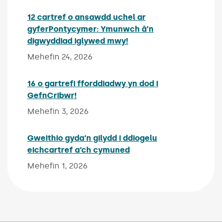
12 cartref o ansawdd uchel ar
gyferPontycymer: Ymunwch â’n
digwyddiad iglywed mwy!
Published on:
Mehefin 24, 2026
16 o gartrefi fforddiadwy yn dod i
GefnCribwr!
Published on:
Mehefin 3, 2026
Gweithio gyda’n gilydd i ddiogelu
eichcartref a’ch cymuned
Published on:
Mehefin 1, 2026