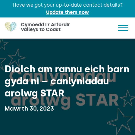
Have we got your up-to-date contact details?
Update them now
Skip to main content
Cymoedd i'r Arfordir
Valleys to Coast
Show 
Diolch am rannu eich barn
gyda ni – canlyniadau
arolwg STAR
Published on:
Mawrth 30, 2023