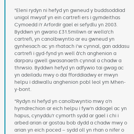
“Eleni rydyn ni hefyd yn gwneud y buddsoddiad
unigol mwyaf yn ein cartrefi ers i gymdeithas
Cymoedd i’r Arfordir gael ei sefydlu yn 2003.
Byddwn yn gwario £31.5miliwn ar wella’ch
cartrefi, yn canolbwyntio ar eu gwneud yn
gynhesach ac yn rhatach i’w cynnal, gan addasu
cartrefi i gyd-fynd yn well â’ch anghenion a
darparu gwell gwasanaeth cynnal a chadw a
thrwsio. Byddwn hefyd yn adfywio tai gwag ac
yn adeiladu mwy o dai fforddiadwy er mwyn
helpu i ddiwallu anghenion pobl leol ym Mhen-
y-bont.
“Rydyn ni hefyd yn canolbwyntio mwy o’n
hymdrechion ar eich helpu i fyw’n ddiogel ac yn
hapus, cynyddu’r cymorth sydd ar gael i chi i
arbed arian ar gostau bob dydd a chadw mwy o
arian yn eich poced – sydd oll yn rhan o nifer o