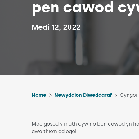
pen cawod cy
Published on:
Medi 12, 2022
Home
Newyddion Diweddaraf
Cyngor 
Mae gosod y math cywir o ben cawod yn han
gweithio’n ddiogel.