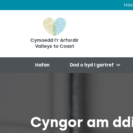
Hav
Skip to main content
Cymoedd i'r Arfordir
Valleys to Coast
Hafan
Dod o hyd i gartref
Open 
Cyngor am ddi