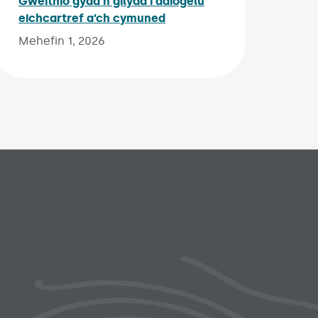
Gweithio gyda’n gilydd i ddiogelu
eichcartref a’ch cymuned
Published on:
Mehefin 1, 2026
ks menu