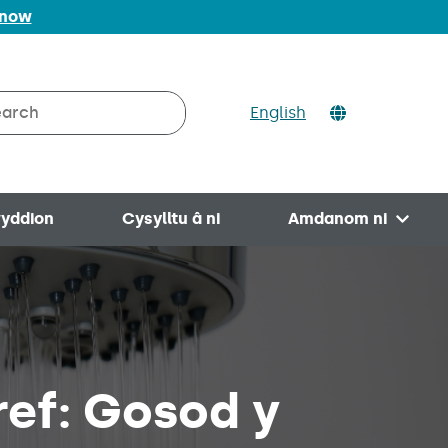
 now
ch
English
rch on Valleys to Coast
yddion
Cysylltu â ni
Amdanom ni
Open 
ef: Gosod y