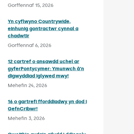
Gorffennaf 15, 2026
Yn cyflwyno Countrywide,
einhunig gontractwr cynnal a
chadwtir
Published on:
Gorffennaf 6, 2026
12 cartref o ansawdd uchel ar
gyferPontycymer: Ymunwch â’n
digwyddiad iglywed mwy!
Published on:
Mehefin 24, 2026
16 o gartrefi fforddiadwy yn dod i
GefnCribwr!
Published on:
Mehefin 3, 2026