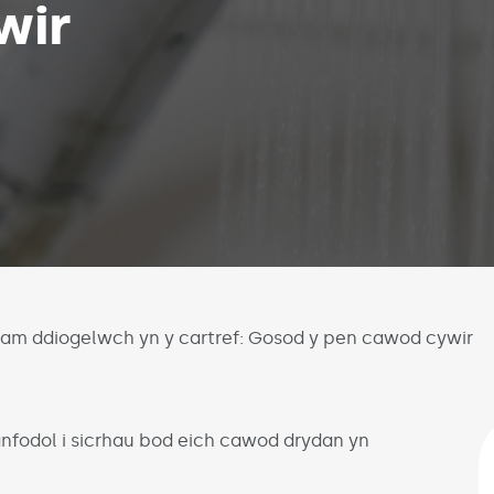
wir
am ddiogelwch yn y cartref: Gosod y pen cawod cywir
fodol i sicrhau bod eich cawod drydan yn