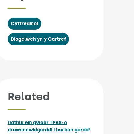
Cyffredinol
Diogelwch yn y Cartref
Related
Dathlu ein gwobr TPAS: o
drawsnewidgerddi i bartïon gardd!
Published on: