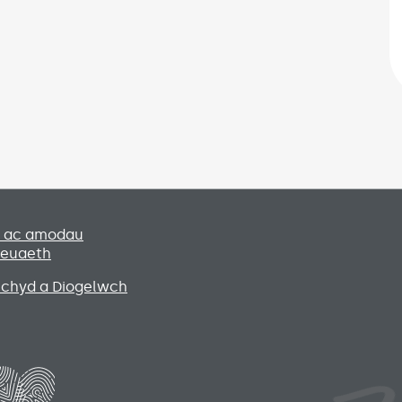
Social media lin
u ac amodau
leuaeth
Iechyd a Diogelwch