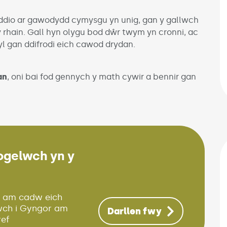
ddio ar gawodydd cymysgu yn unig, gan y gallwch
 y rhain. Gall hyn olygu bod dŵr twym yn cronni, ac
yl gan ddifrodi eich cawod drydan.
an
, oni bai fod gennych y math cywir a bennir gan
ogelwch yn y
pens in new window)
 am cadw eich
ewch i Gyngor am
Darllen fwy
ref