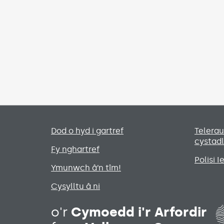
Primary footer menu
Dod o hyd i gartref
Telera
cystad
Fy nghartref
Polisi 
Ymunwch â’n tîm!
Cysylltu â ni
o'r
Cymoedd i'r Arfordir