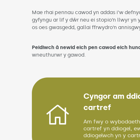
Mae rhai pennau cawod yn addas i’w defny
gyfyngu ar lif y dŵr neu ei stopio’n llwyr yn
os oes gwasgedd, gallai ffrwydro’n annisgw
Peidiwch â newid eich pen cawod eich hun
wneuthurwr y gawod.
Cyngor am ddi
cartref
(Link o
Am fwy o wybodaeth
cartref yn ddiogel, 
ddiogelwch yn y cart