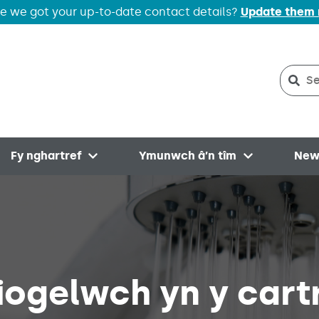
e we got your up-to-date contact details?
Update them
Sear
Sea
Fy nghartref
Ymunwch â’n tîm
New
menu
Open menu
Open menu
ogelwch yn y cartr