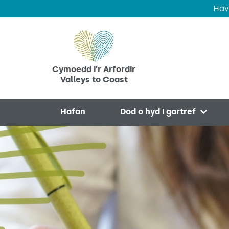
Hav
Skip to main content
Cymoedd i'r Arfordir
Valleys to Coast
Hafan
Dod o hyd i gartref
Open 