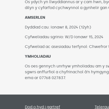
Os ydych yn llwyddiannus ar y cam hwn, bydd
dilyn y cyfarfod cychwynnol a gynhelir gan Cy
AMSERLEN
Dyddiad cau: Ionawr 8, 2024 (12yh)
Cyfweliadau sgrinio: W/D Ionawr 15, 2024
Cyfweliad ac asesiadau terfynol: Chwefror 
YMHOLIADAU
Os oes gennych unrhyw ymholiadau am y swy
sgwrs anffurfiol a chyfrinachol â’n hymgyng
ema ar 07768 027837.
Primary footer menu
Dod o hyd i gartref
Telera