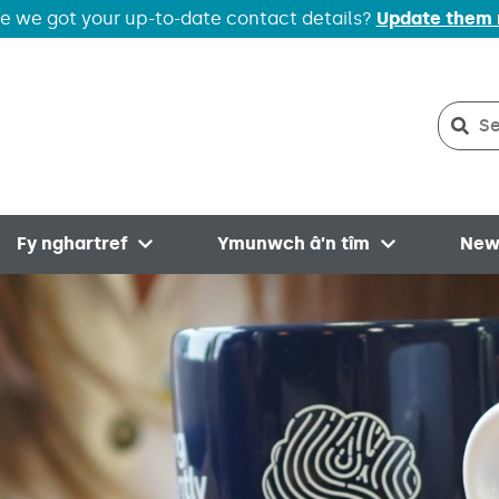
e we got your up-to-date contact details?
Update them
Sear
Sea
Fy nghartref
Ymunwch â’n tîm
New
menu
Open menu
Open menu