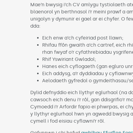
Mae’n bwysig i’ch CV amlygu tystiolaeth ate
blaenorol yn berthnasol i’r meini prawf a aml
unigolyn y dymunir ei gael ar ei chyfer. O 
dda:
Eich enw a’ch cyfeiriad post llawn;
Rhifau ffôn gwaith a’ch cartref, eich rh
rhan fwyaf o’r cyfathrebiadau ysgrifen
Rhif Yswiriant Gwladol;
Hanes eich cyflogaeth (gan egluro unr
Eich addysg, a’r dyddiadau y cyflawn
Aelodaeth gyfredol o gymdeithasau/sef
Dylid defnyddio eich llythyr eglurhaol (na d
cawsoch eich denu i’r rôl, gan ddisgrifio’r m
Cymoedd i’r Arfordir fapio ei phwrpas, ei chy
y llythyr eglurhaol hwn yn agwedd bwysig ar e
cymell i fod eisiau cyflawni’r rôl.
Gofynnwn i chi hefyd
gwblhau Ffurflen Fonit