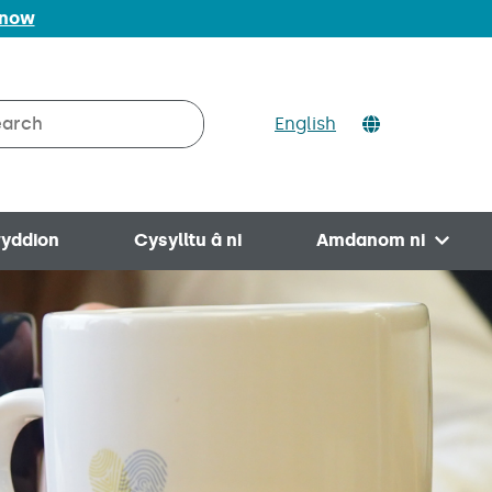
 now
ch
English
rch on Valleys to Coast
yddion
Cysylltu â ni
Amdanom ni
Open 