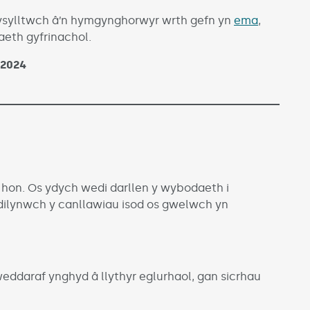
cysylltwch â’n hymgynghorwyr wrth gefn yn
ema
,
daeth gyfrinachol.
 2024
d hon. Os ydych wedi darllen y wybodaeth i
 dilynwch y canllawiau isod os gwelwch yn
ddaraf ynghyd â llythyr eglurhaol, gan sicrhau