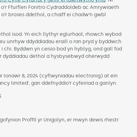
 o’r Ffurflen Fonitro Cydraddoldeb ac Amrywiaeth
 o’r broses ddethol, a chaiff ei chadw’n gwbl
thol isod. Yn eich llythyr eglurhaol, rhowch wybod
/neu unrhyw ddyddiadau eraill o ran pryd y byddwch
 i chi. Byddwn yn ceisio bod yn hyblyg, ond gall fod
 i’r dyddiadau dethol a hysbysebwyd oherwydd
 Ionawr 8, 2024 (cyflwyniadau electronig) at ein
y limited’, gan ddefnyddio’r cyfeiriad a ganlyn:
k
 gofynion Proffil yr Unigolyn, er mwyn dewis rhestr