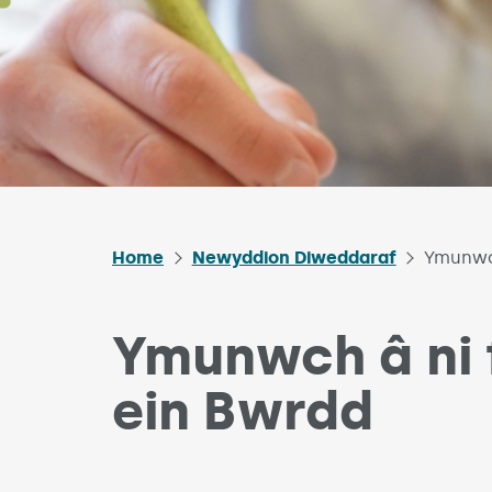
Home
Newyddion Diweddaraf
Ymunwch
Ymunwch â ni 
ein Bwrdd