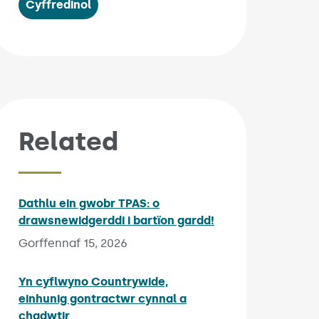
Cyffredinol
Related
Dathlu ein gwobr TPAS: o
drawsnewidgerddi i bartïon gardd!
Published on:
Gorffennaf 15, 2026
Yn cyflwyno Countrywide,
einhunig gontractwr cynnal a
chadwtir
Published on: