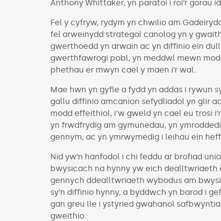
Anthony Whittaker, yn paratoi i roi’r gorau id
Fel y cyfryw, rydym yn chwilio am Gadeiryd
fel arweinydd strategol canolog yn y gwaith
gwerthoedd yn arwain ac yn diffinio ein du
gwerthfawrogi pobl, yn meddwl mewn modd
phethau er mwyn cael y maen i’r wal.
Mae hwn yn gyfle a fydd yn addas i rywun sy
gallu diffinio amcanion sefydliadol yn glir 
modd effeithiol, i’w gweld yn cael eu trosi 
yn frwdfrydig am gymunedau, yn ymroddedig 
gennym, ac yn ymrwymedig i leihau ein heff
Nid yw’n hanfodol i chi feddu ar brofiad unio
bwysicach na hynny yw eich dealltwriaeth o 
gennych ddealltwriaeth wybodus am bwysig
sy’n diffinio hynny, a byddwch yn barod i g
gan greu lle i ystyried gwahanol safbwyntia
gweithio.