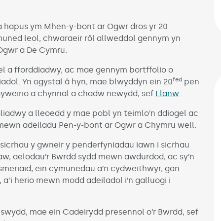
 a hapus ym Mhen-y-bont ar Ogwr dros yr 20
muned leol, chwaraeir rôl allweddol gennym yn
 Ogwr a De Cymru.
el a fforddiadwy, ac mae gennym bortffolio o
fed
liadol. Yn ogystal â hyn, mae blwyddyn ein 20
pen
yweirio a chynnal a chadw newydd, sef
Llanw
.
aliadwy a lleoedd y mae pobl yn teimlo’n ddiogel ac
mewn adeiladu Pen-y-bont ar Ogwr a Chymru well.
sicrhau y gwneir y penderfyniadau iawn i sicrhau
raw, aelodau’r Bwrdd sydd mewn awdurdod, ac sy’n
wsmeriaid, ein cymunedau a’n cydweithwyr, gan
a’i herio mewn modd adeiladol i’n galluogi i
swydd, mae ein Cadeirydd presennol o’r Bwrdd, sef