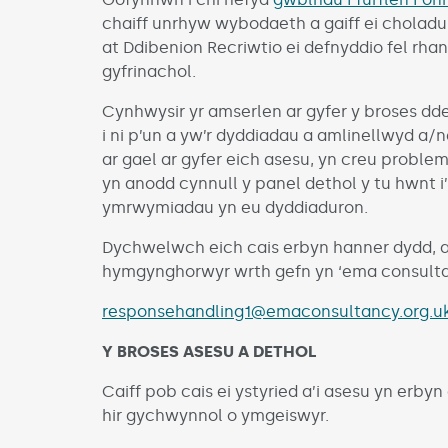
chaiff unrhyw wybodaeth a gaiff ei choladu
at Ddibenion Recriwtio ei defnyddio fel rhan
gyfrinachol.
Cynhwysir yr amserlen ar gyfer y broses dde
i ni p’un a yw’r dyddiadau a amlinellwyd a
ar gael ar gyfer eich asesu, yn creu problem
yn anodd cynnull y panel dethol y tu hwnt
ymrwymiadau yn eu dyddiaduron.
Dychwelwch eich cais erbyn hanner dydd, ar
hymgynghorwyr wrth gefn yn ‘ema consultanc
responsehandling1@emaconsultancy.org.u
Y BROSES ASESU A DETHOL
Caiff pob cais ei ystyried a’i asesu yn erbyn
hir gychwynnol o ymgeiswyr.