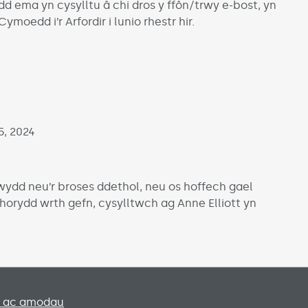
 ema yn cysylltu â chi dros y ffôn/trwy e-bost, yn
moedd i’r Arfordir i lunio rhestr hir.
5, 2024
dd neu’r broses ddethol, neu os hoffech gael
horydd wrth gefn, cysylltwch ag Anne Elliott yn
Social media lin
u ac amodau