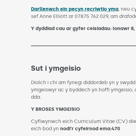
Darllenwch ein pecyn recriwtio yma
, neu 
sef Anne Elliott ar 07875 762 029, am drafo
Y dyddiad cau ar gyfer ceisiadau: Ionawr 8,
Sut i ymgeisio
Diolch i chi am fynegi diddordeb yn y swyd
ymgeiswyr ac y byddech yn hoffi ymgeisio,
dda.
Y BROSES YMGEISIO
Cyflwynwch eich Curriculum Vitae (CV) diwe
eich bod yn
nodi’r cyfeirnod ema:470