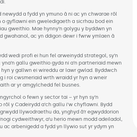
di.
d newydd a fydd yn ymuno â ni ac yn chwarae rôl
 o gyflawni ein gweledigaeth a sicrhau bod ein
lliau gweithio. Mae hynny’n golygu y byddwn yn
 gwahanol, ac yn ddigon dewr i fwrw ymlaen â
dd wedi profi ei hun fel arweinydd strategol, sy’n
ac yna’n gallu gweithio gyda ni a’n partneriaid mewn
i’r hyn y gallwn ei wireddu ar lawr gwlad. Byddwch
i roi cwsmeriaid wrth wraidd yr hyn a wneir
aith ar yr amgylchedd fel busnes.
ngyrchol o fewn y sector tai – yr hyn sy’n
rôl y Cadeirydd a’ch gallu i’w chyflawni. Bydd
rwydd llywodraethu da, ynghyd â’r egwyddorion
efnogi cydweithwyr, a’u herio mewn modd adeiladol,
u ac arbenigedd a fydd yn llywio sut yr ydym yn