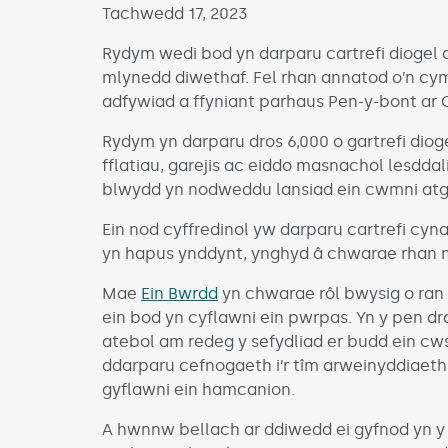
Published on:
Tachwedd 17, 2023
Rydym wedi bod yn darparu cartrefi diogel
mlynedd diwethaf. Fel rhan annatod o’n cy
adfywiad a ffyniant parhaus Pen-y-bont ar
Rydym yn darparu dros 6,000 o gartrefi diog
fflatiau, garejis ac eiddo masnachol lesdda
blwydd yn nodweddu lansiad ein cwmni atg
Ein nod cyffredinol yw darparu cartrefi cyn
yn hapus ynddynt, ynghyd â chwarae rhan 
Mae
Ein Bwrdd
yn chwarae rôl bwysig o ran 
ein bod yn cyflawni ein pwrpas. Yn y pen d
atebol am redeg y sefydliad er budd ein c
ddarparu cefnogaeth i’r tîm arweinyddiaeth, 
gyflawni ein hamcanion.
A hwnnw bellach ar ddiwedd ei gyfnod yn y 