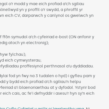
gol o’r modd y mae eich profiad a’ch sgiliau
inellwyd yn y proffil o’r swydd, a phroffil yr
fewn eich CV, darparwch y canlynol os gwelwch yn
if ffôn symudol a’ch cyfeiriad e-bost (ON anfonir y
edig atoch yn electronig);
hyw fylchau);
wyd eich cymwysterau;
ydliadau proffesiynol perthnasol a’u dyddiadau.
dylai fod yn fwy na 3 tudalen o hyd) i gyfleu pam y
odd y bydd eich profiad a’ch sgiliau’n helpu
feiriad a’i blaenoriaethau at y dyfodol. Ystyrir bod
ich cais, ac fe’i defnyddir i asesu’r hyn sy’n eich
ro Cyfle Cyfartal y gellir ei lawrlwytho yma
. Ni